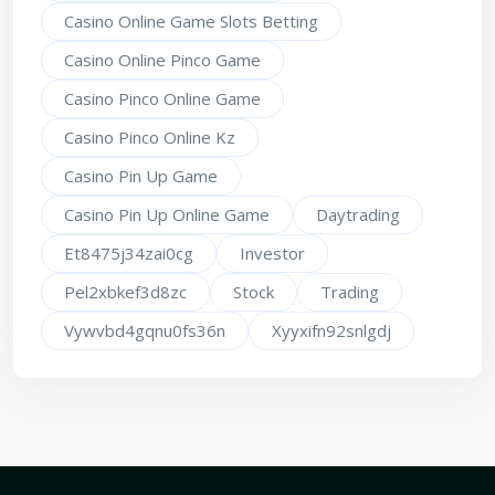
Casino Online Game Slots Betting
Casino Online Pinco Game
Casino Pinco Online Game
Casino Pinco Online Kz
Casino Pin Up Game
Casino Pin Up Online Game
Daytrading
Et8475j34zai0cg
Investor
Pel2xbkef3d8zc
Stock
Trading
Vywvbd4gqnu0fs36n
Xyyxifn92snlgdj