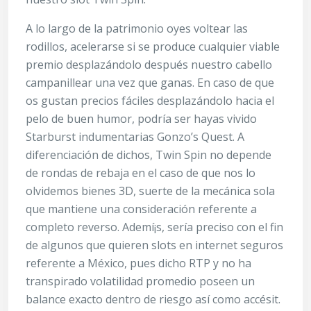
A lo largo de la patrimonio oyes voltear las
rodillos, acelerarse si se produce cualquier viable
premio desplazándolo después nuestro cabello
campanillear una vez que ganas. En caso de que
os gustan precios fáciles desplazándolo hacia el
pelo de buen humor, podrí­a ser hayas vivido
Starburst indumentarias Gonzo’s Quest. A
diferenciación de dichos, Twin Spin no depende
de rondas de rebaja en el caso de que nos lo
olvidemos bienes 3D, suerte de la mecánica sola
que mantiene una consideración referente a
completo reverso. Ademí¡s, serí­a preciso con el fin
de algunos que quieren slots en internet seguros
referente a México, pues dicho RTP y no ha
transpirado volatilidad promedio poseen un
balance exacto dentro de riesgo así­ como accésit.