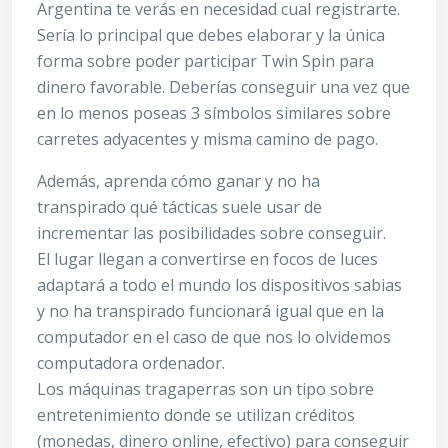
Argentina te verás en necesidad cual registrarte.
Serí­a lo principal que debes elaborar y la única
forma sobre poder participar Twin Spin para
dinero favorable. Deberías conseguir una vez que
en lo menos poseas 3 símbolos similares sobre
carretes adyacentes y misma camino de pago.
Además, aprenda cómo ganar y no ha
transpirado qué tácticas suele usar de
incrementar las posibilidades sobre conseguir.
El lugar llegan a convertirse en focos de luces
adaptará a todo el mundo los dispositivos sabias
y no ha transpirado funcionará igual que en la
computador en el caso de que nos lo olvidemos
computadora ordenador.
Los máquinas tragaperras son un tipo sobre
entretenimiento donde se utilizan créditos
(monedas, dinero online, efectivo) para conseguir