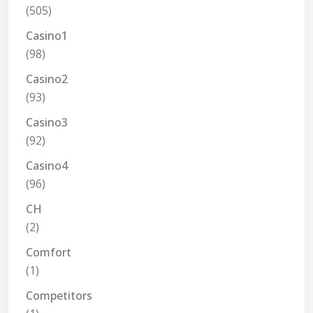
(505)
Casino1
(98)
Casino2
(93)
Casino3
(92)
Casino4
(96)
CH
(2)
Comfort
(1)
Competitors