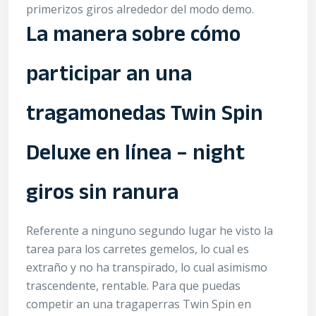
primerizos giros alrededor del modo demo.
La manera sobre cómo
participar an una
tragamonedas Twin Spin
Deluxe en línea – night
giros sin ranura
Referente a ninguno segundo lugar he visto la
tarea para los carretes gemelos, lo cual es
extraño y no ha transpirado, lo cual asimismo
trascendente, rentable. Para que puedas
competir an una tragaperras Twin Spin en