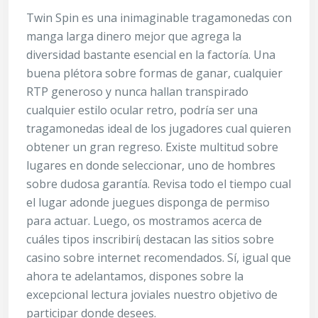
Twin Spin es una inimaginable tragamonedas con
manga larga dinero mejor que agrega la
diversidad bastante esencial en la factoría. Una
buena plétora sobre formas de ganar, cualquier
RTP generoso y nunca hallan transpirado
cualquier estilo ocular retro, podría ser una
tragamonedas ideal de los jugadores cual quieren
obtener un gran regreso. Existe multitud sobre
lugares en donde seleccionar, uno de hombres
sobre dudosa garantía. Revisa todo el tiempo cual
el lugar adonde juegues disponga de permiso
para actuar. Luego, os mostramos acerca de
cuáles tipos inscribirí¡ destacan las sitios sobre
casino sobre internet recomendados. Sí, igual que
ahora te adelantamos, dispones sobre la
excepcional lectura joviales nuestro objetivo de
participar donde desees.