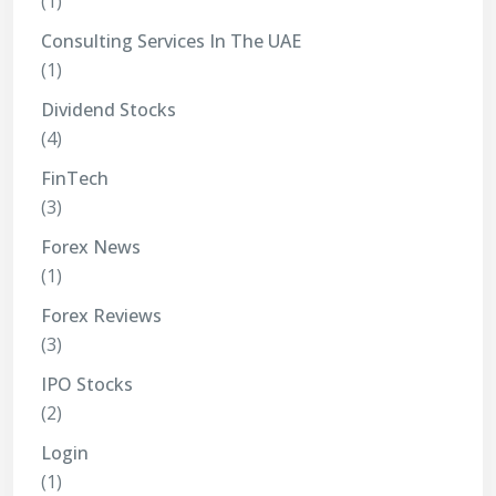
(1)
Consulting Services In The UAE
(1)
Dividend Stocks
(4)
FinTech
(3)
Forex News
(1)
Forex Reviews
(3)
IPO Stocks
(2)
Login
(1)