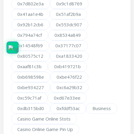
0x7d802e3a
0x9c1d8769
0x41aa1e4b
0x51af2b9a
0x92b12cb6
0x553dc907
0x794a74cf
0x8534a849
0x14548f69
0x37177c07
0x80575c12
0xa1833420
0xaaf81c3b
0xb419721b
0xb698598e
0xbe476f22
0xbe934227
0xc6a29b32
0xc59c71af
0xd67e33ee
0xdb315bd0
0xfddf53ac
Business
Casino Game Online Stots
Casino Online Game Pin Up