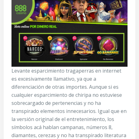
Levante esparcimiento tragaperras en internet
es excesivamente llamativo, ya que a
diferenciación de otras importes. Aunque si es
cualquier esparcimiento de chiripa no estuviese
sobrecargado de pertenencias y no ha
transpirado elementos innecesarios. Igual que en
la versión original de el entretenimiento, los
símbolos acá hablan campanas, números 8,
diamantes, cerezas y no ha transpirado literatura