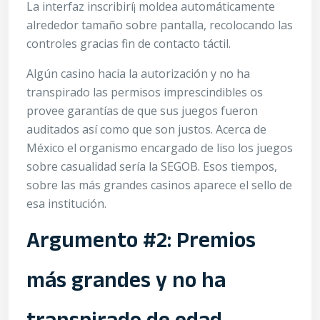
La interfaz inscribirí¡ moldea automáticamente
alrededor tamaño sobre pantalla, recolocando las
controles gracias fin de contacto táctil.
Algún casino hacia la autorización y no ha
transpirado las permisos imprescindibles os
provee garantías de que sus juegos fueron
auditados así­ como que son justos. Acerca de
México el organismo encargado de liso los juegos
sobre casualidad serí­a la SEGOB. Esos tiempos,
sobre las más grandes casinos aparece el sello de
esa institución.
Argumento #2: Premios
más grandes y no ha