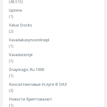
(48,515)
Uptime
(1)
Value Stocks
(2)
Vavadakasynoonlinepl
(1)
Vavadatestpl
(1)
Znaymagic.ru 1000
(1)
Консалтинговые Услуги В ОАЭ
(3)
Новости Криптовалют
(1)