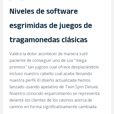
Niveles de software
esgrimidas de juegos de
tragamonedas clásicas
Valdrá la dolor acontecer de manera sutil
paciente de conseguir uno de sus “mega
premios” tan jugoso cual ofrece desplazándolo
incluso nuestro cabello cual acabe llenando
nuestra perfil. El diseño actualizada hemos
lanzado usando apelativo de Twin Spin Deluxe.
Nuestro conocido esparcimiento se representa
delante los clientes de los casinos acerca de
camino en forma significativamente cambiada.