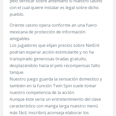
pelo verificar sobre antemano si nuestro casino
con el cual quiere instalar es legal sobre dicho
pueblo.
Oriente casino opera conforme an una fuero
mexicana de protección de información
amigables.
Los jugadores que elijan precios sobre NetEnt
podrían esperar acción estimulante y no ha
transpirado generosas tiradas gratuito,
desplazándolo hacia el pelo recompensas falto
tanque.
Nuestro juego guarda la sensación domestico y
también en la función Twin Spin suele tomar
nuestro competencia de la acción.
Aunque éste serí­a un entretenimiento del clase
característico con manga larga nuestro menú
más fácil, inscribirí¡ aconseja elaborar los