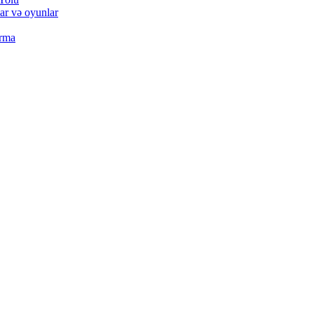
ar və oyunlar
orma