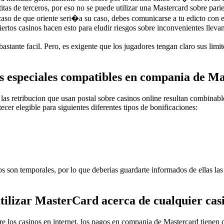
itas de terceros, por eso no se puede utilizar una Mastercard sobre pari
aso de que oriente seri�a su caso, debes comunicarse a tu edicto con el 
ertos casinos hacen esto para eludir riesgos sobre inconvenientes lleva
stante facil. Pero, es exigente que los jugadores tengan claro sus limi
as especiales compatibles en compania de Ma
 las retribucion que usan postal sobre casinos online resultan combinab
er elegible para siguientes diferentes tipos de bonificaciones:
on temporales, por lo que deberias guardarte informados de ellas las 
utilizar MasterCard acerca de cualquier cas
e los casinos en internet, los pagos en compania de Mastercard tienen di