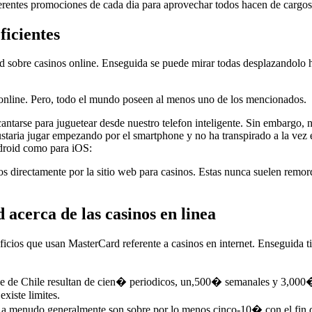
ferentes promociones de cada dia para aprovechar todos hacen de cargos
ficientes
d sobre casinos online. Enseguida se puede mirar todas desplazandolo 
 online. Pero, todo el mundo poseen al menos uno de los mencionados.
cantarse para juguetear desde nuestro telefon inteligente. Sin embargo
 gustaria jugar empezando por el smartphone y no ha transpirado a la vez 
ndroid como para iOS:
nos directamente por la sitio web para casinos. Estas nunca suelen rem
acerca de las casinos en linea
icios que usan MasterCard referente a casinos en internet. Enseguida tie
ine de Chile resultan de cien� periodicos, un,500� semanales y 3,000� 
xiste limites.
 a menudo generalmente son sobre por lo menos cinco-10� con el fin 