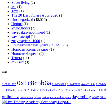
Sober living
(2)
test
(1)
Texs
(1)
The 20 Best Fitness Apps 2026
(1)
Uncategorized
(48,515)
Uptime
(1)
Value stocks
(2)
vavadakasynoonlinepl
(1)
vavadatestpl
(1)
znaymagic.ru 1000
(1)
Консалтинговые услуги в ОАЭ
(3)
Новости Криптовалют
(1)
Новости Форекс
(4)
Текста
(11)
Финтех
(3)
Tags
0x1c8c5b6a
0x08581775
0x2d5c5789
0x2edf7881
0x4e82bb6a
0x5b4cb
0xb698598e
0xbe476f22
0xbe934227
0xc6a29b32
0xc59c71af
0xd67e33ee
0xdb315bd0
0
online kz
daytrading
casino pin up game
casino pin up online game
et8475j34za