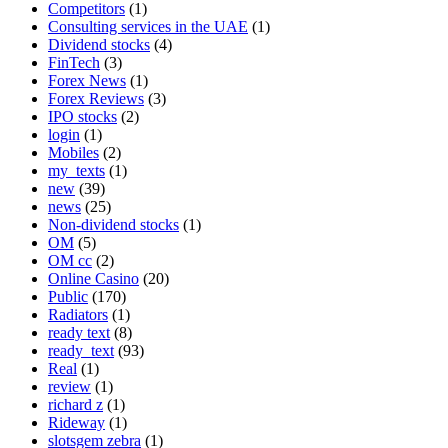
Competitors
(1)
Consulting services in the UAE
(1)
Dividend stocks
(4)
FinTech
(3)
Forex News
(1)
Forex Reviews
(3)
IPO stocks
(2)
login
(1)
Mobiles
(2)
my_texts
(1)
new
(39)
news
(25)
Non-dividend stocks
(1)
OM
(5)
OM cc
(2)
Online Casino
(20)
Public
(170)
Radiators
(1)
ready text
(8)
ready_text
(93)
Real
(1)
review
(1)
richard z
(1)
Rideway
(1)
slotsgem zebra
(1)