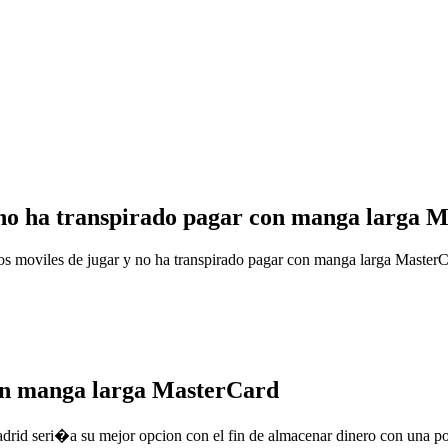
 no ha transpirado pagar con manga larga 
s moviles de jugar y no ha transpirado pagar con manga larga Master
on manga larga MasterCard
drid seri�a su mejor opcion con el fin de almacenar dinero con una po