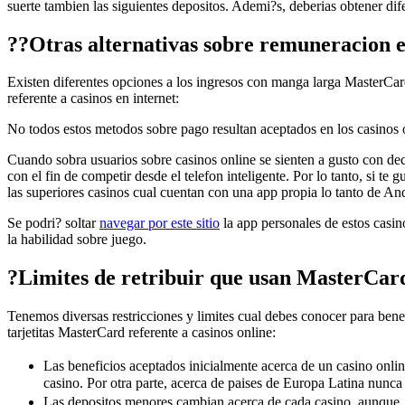
suerte tambien las siguientes depositos. Ademi?s, deberias obtener di
??Otras alternativas sobre remuneracion e
Existen diferentes opciones a los ingresos con manga larga MasterCar
referente a casinos en internet:
No todos estos metodos sobre pago resultan aceptados en los casinos
Cuando sobra usuarios sobre casinos online se sienten a gusto con de
con el fin de competir desde el telefon inteligente. Por lo tanto, si te
las superiores casinos cual cuentan con una app propia lo tanto de A
Se podri? soltar
navegar por este sitio
la app personales de estos casi
la habilidad sobre juego.
?Limites de retribuir que usan MasterCard 
Tenemos diversas restricciones y limites cual debes conocer para benef
tarjetitas MasterCard referente a casinos online:
Las beneficios aceptados inicialmente acerca de un casino onl
casino. Por otra parte, acerca de paises de Europa Latina nunca e
Las depositos menores cambian acerca de cada casino, aunque,