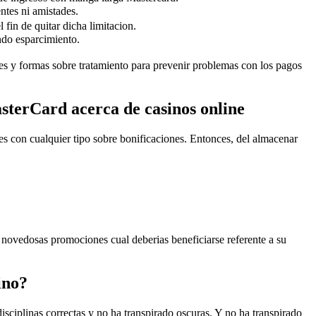
entes ni amistades.
fin de quitar dicha limitacion.
ndo esparcimiento.
tes y formas sobre tratamiento para prevenir problemas con los pagos
sterCard acerca de casinos online
les con cualquier tipo sobre bonificaciones. Entonces, del almacenar
novedosas promociones cual deberias beneficiarse referente a su
ino?
sciplinas correctas y no ha transpirado oscuras. Y no ha transpirado