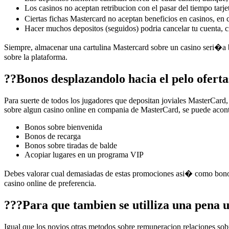
Los casinos no aceptan retribucion con el pasar del tiempo tarjet
Ciertas fichas Mastercard no aceptan beneficios en casinos, en c
Hacer muchos depositos (seguidos) podria cancelar tu cuenta, ci
Siempre, almacenar una cartulina Mastercard sobre un casino seri�a ba
sobre la plataforma.
??Bonos desplazandolo hacia el pelo ofert
Para suerte de todos los jugadores que depositan joviales MasterCard,
sobre algun casino online en compania de MasterCard, se puede acontec
Bonos sobre bienvenida
Bonos de recarga
Bonos sobre tiradas de balde
Acopiar lugares en un programa VIP
Debes valorar cual demasiadas de estas promociones asi� como bonos s
casino online de preferencia.
???Para que tambien se utilliza una pena 
Igual que los novios otras metodos sobre remuneracion relaciones sobr