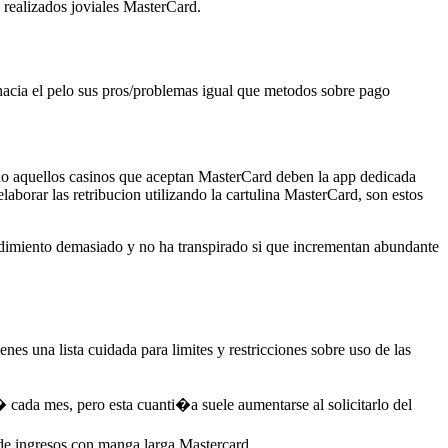
 realizados joviales MasterCard.
hacia el pelo sus pros/problemas igual que metodos sobre pago
, no aquellos casinos que aceptan MasterCard deben la app dedicada
elaborar las retribucion utilizando la cartulina MasterCard, son estos
ordimiento demasiado y no ha transpirado si que incrementan abundante
nes una lista cuidada para limites y restricciones sobre uso de las
cada mes, pero esta cuanti�a suele aumentarse al solicitarlo del
de ingresos con manga larga Mastercard.