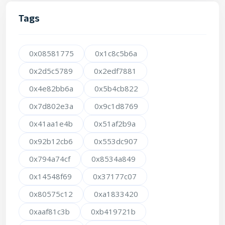
Tags
0x08581775
0x1c8c5b6a
0x2d5c5789
0x2edf7881
0x4e82bb6a
0x5b4cb822
0x7d802e3a
0x9c1d8769
0x41aa1e4b
0x51af2b9a
0x92b12cb6
0x553dc907
0x794a74cf
0x8534a849
0x14548f69
0x37177c07
0x80575c12
0xa1833420
0xaaf81c3b
0xb419721b