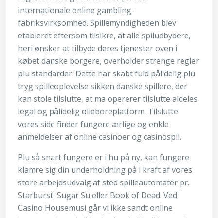
internationale online gambling-
fabriksvirksomhed. Spillemyndigheden blev
etableret eftersom tilsikre, at alle spiludbydere,
heri ønsker at tilbyde deres tjenester oven i
købet danske borgere, overholder strenge regler
plu standarder. Dette har skabt fuld pålidelig plu
tryg spilleoplevelse sikken danske spillere, der
kan stole tilslutte, at ma opererer tilslutte aldeles
legal og pålidelig olieboreplatform. Tilslutte
vores side finder fungere ærlige og enkle
anmeldelser af online casinoer og casinospil.
Plu så snart fungere er i hu på ny, kan fungere
klamre sig din underholdning på i kraft af vores
store arbejdsudvalg af sted spilleautomater pr.
Starburst, Sugar Su eller Book of Dead. Ved
Casino Housemusi går vi ikke sandt online