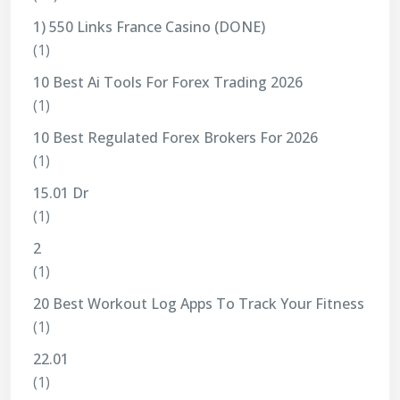
1) 550 Links France Casino (DONE)
(1)
10 Best Ai Tools For Forex Trading 2026
(1)
10 Best Regulated Forex Brokers For 2026
(1)
15.01 Dr
(1)
2
(1)
20 Best Workout Log Apps To Track Your Fitness
(1)
22.01
(1)