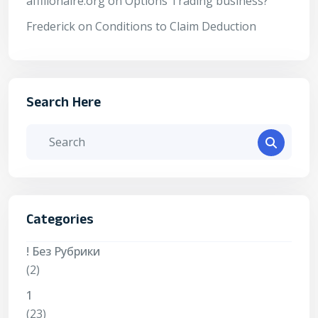
affilionaire.org
on
Options Trading business?
Frederick
on
Conditions to Claim Deduction
Search Here
Categories
! Без Рубрики
(2)
1
(23)