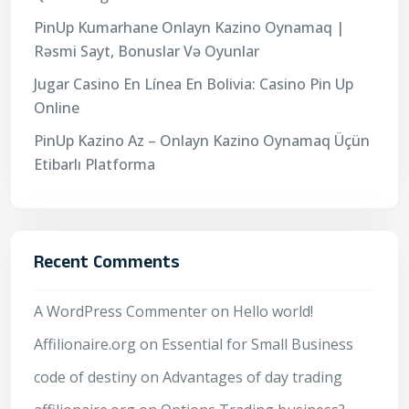
PinUp Kumarhane Onlayn Kazino Oynamaq |
Rəsmi Sayt, Bonuslar Və Oyunlar
Jugar Casino En Línea En Bolivia: Casino Pin Up
Online
PinUp Kazino Az – Onlayn Kazino Oynamaq Üçün
Etibarlı Platforma
Recent Comments
A WordPress Commenter
on
Hello world!
Affilionaire.org
on
Essential for Small Business
code of destiny
on
Advantages of day trading