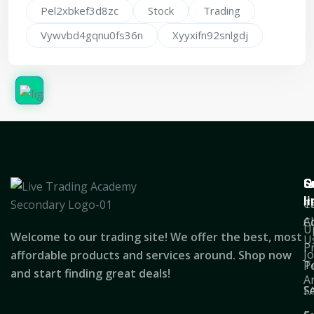
Pel2xbkef3d8zc
Stock
Trading
Vywvbd4gqnu0fs36n
Xyyxifn92snlgdj
Q
S
C
l
T
C
A
C
U
Welcome to our trading site! We offer the best, most
U
P
J
affordable products and services around. Shop now
T
Po
and start finding great deals!
A
S
F