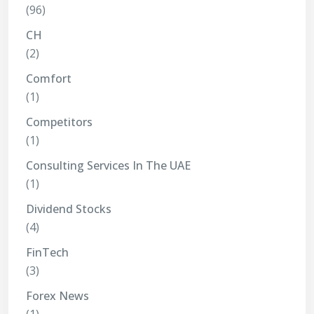
(96)
CH
(2)
Comfort
(1)
Competitors
(1)
Consulting Services In The UAE
(1)
Dividend Stocks
(4)
FinTech
(3)
Forex News