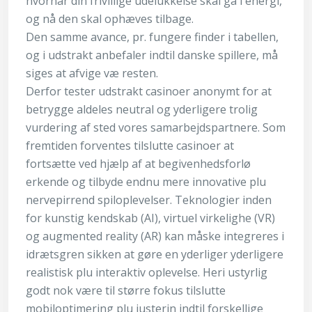
hvornår din frivillige udelukkelse skal gå i energi,
og nå den skal ophæves tilbage.
Den samme avance, pr. fungere finder i tabellen,
og i udstrakt anbefaler indtil danske spillere, må
siges at afvige væ resten.
Derfor tester udstrakt casinoer anonymt for at
betrygge aldeles neutral og yderligere trolig
vurdering af sted vores samarbejdspartnere. Som
fremtiden forventes tilslutte casinoer at
fortsætte ved hjælp af at begivenhedsforlø
erkende og tilbyde endnu mere innovative plu
nervepirrend spiloplevelser. Teknologier inden
for kunstig kendskab (AI), virtuel virkelighe (VR)
og augmented reality (AR) kan måske integreres i
idrætsgren sikken at gøre en yderliger yderligere
realistisk plu interaktiv oplevelse. Heri ustyrlig
godt nok være til større fokus tilslutte
mobiloptimering plu justerin indtil forskellige