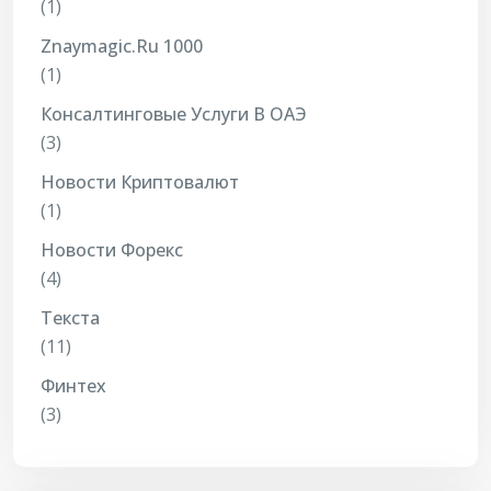
(1)
Znaymagic.ru 1000
(1)
Консалтинговые Услуги В ОАЭ
(3)
Новости Криптовалют
(1)
Новости Форекс
(4)
Текста
(11)
Финтех
(3)