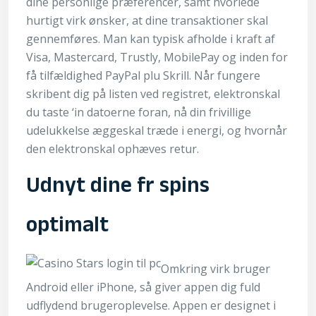
dine personlige præferencer, samt hvorlede
hurtigt virk ønsker, at dine transaktioner skal
gennemføres. Man kan typisk afholde i kraft af
Visa, Mastercard, Trustly, MobilePay og inden for
få tilfældighed PayPal plu Skrill. Når fungere
skribent dig på listen ved registret, elektronskal
du taste ‘in datoerne foran, nå din frivillige
udelukkelse æggeskal træde i energi, og hvornår
den elektronskal ophæves retur.
Udnyt dine fr spins
optimalt
Omkring virk bruger
Android eller iPhone, så giver appen dig fuld
udflydend brugeroplevelse. Appen er designet i