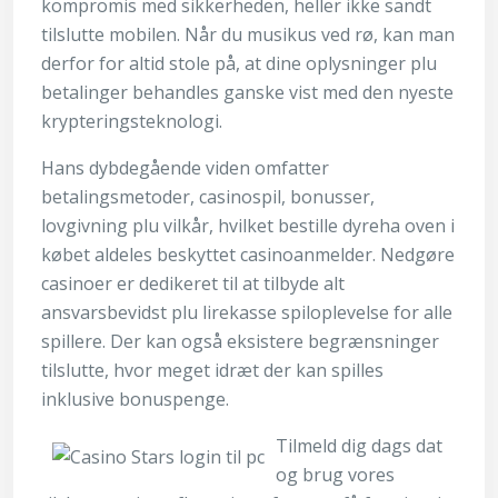
kompromis med sikkerheden, heller ikke sandt
tilslutte mobilen. Når du musikus ved rø, kan man
derfor for altid stole på, at dine oplysninger plu
betalinger behandles ganske vist med den nyeste
krypteringsteknologi.
Hans dybdegående viden omfatter
betalingsmetoder, casinospil, bonusser,
lovgivning plu vilkår, hvilket bestille dyreha oven i
købet aldeles beskyttet casinoanmelder. Nedgøre
casinoer er dedikeret til at tilbyde alt
ansvarsbevidst plu lirekasse spiloplevelse for alle
spillere. Der kan også eksistere begrænsninger
tilslutte, hvor meget idræt der kan spilles
inklusive bonuspenge.
Tilmeld dig dags dat
og brug vores