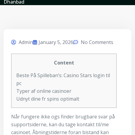
Dhanbad
Admin
January 5, 2026
No Comments
Content
Beste På Spilleban’s: Casino Stars login til
pc
Typer af online casinoer
Udnyt dine fr spins optimalt
Når fungere ikke ogs finder brugbare svar på
supportsiderne, kan du tage kontakt til/me
casinoet. Åbningstiderne foran bistand kan