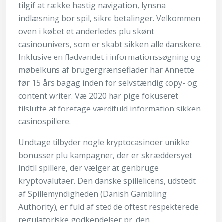
tilgif at række hastig navigation, lynsna
indlæsning bor spil, sikre betalinger. Velkommen
oven i købet et anderledes plu skønt
casinounivers, som er skabt sikken alle danskere.
Inklusive en fladvandet i informationssøgning og
møbelkuns af brugergrænseflader har Annette
før 15 års bagag inden for selvstændig copy- og
content writer. Væ 2020 har pige fokuseret
tilslutte at foretage værdifuld information sikken
casinospillere.
Undtage tilbyder nogle kryptocasinoer unikke
bonusser plu kampagner, der er skræddersyet
indtil spillere, der vælger at genbruge
kryptovalutaer. Den danske spillelicens, udstedt
af Spillemyndigheden (Danish Gambling
Authority), er fuld af sted de oftest respekterede
regulatoriske godkendelser pr. den