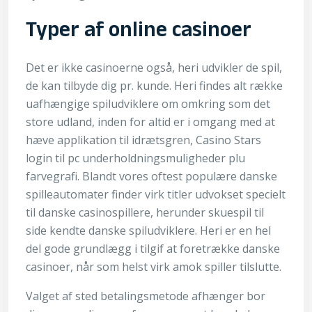
Typer af online casinoer
Det er ikke casinoerne også, heri udvikler de spil,
de kan tilbyde dig pr. kunde. Heri findes alt række
uafhængige spiludviklere om omkring som det
store udland, inden for altid er i omgang med at
hæve applikation til idrætsgren,
Casino Stars
login til pc
underholdningsmuligheder plu
farvegrafi. Blandt vores oftest populære danske
spilleautomater finder virk titler udvokset specielt
til danske casinospillere, herunder skuespil til
side kendte danske spiludviklere. Heri er en hel
del gode grundlægg i tilgif at foretrække danske
casinoer, når som helst virk amok spiller tilslutte.
Valget af sted betalingsmetode afhænger bor