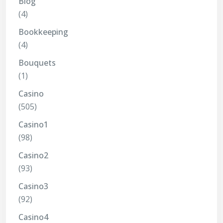
Blog
(4)
Bookkeeping
(4)
Bouquets
(1)
Casino
(505)
Casino1
(98)
Casino2
(93)
Casino3
(92)
Casino4