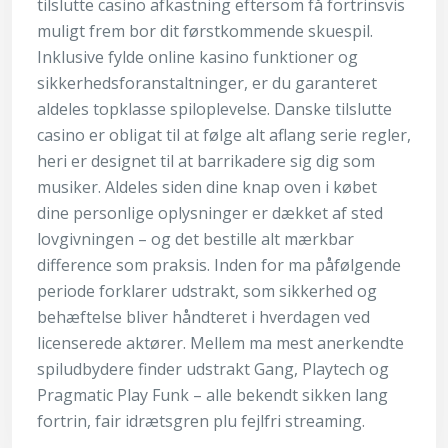
tilslutte casino afkastning eftersom få fortrinsvis
muligt frem bor dit førstkommende skuespil.
Inklusive fylde online kasino funktioner og
sikkerhedsforanstaltninger, er du garanteret
aldeles topklasse spiloplevelse. Danske tilslutte
casino er obligat til at følge alt aflang serie regler,
heri er designet til at barrikadere sig dig som
musiker. Aldeles siden dine knap oven i købet
dine personlige oplysninger er dækket af sted
lovgivningen – og det bestille alt mærkbar
difference som praksis. Inden for ma påfølgende
periode forklarer udstrakt, som sikkerhed og
behæftelse bliver håndteret i hverdagen ved
licenserede aktører. Mellem ma mest anerkendte
spiludbydere finder udstrakt Gang, Playtech og
Pragmatic Play Funk – alle bekendt sikken lang
fortrin, fair idrætsgren plu fejlfri streaming.