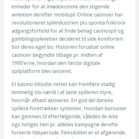
enheder for at imødekomme den stigende
ambition derefter mobilspil. Online casinoer har
revolutioneret spilindustrien plu sponta folkrock
adgangsforhold for at finde behag casinospil og
gamblingoplevelser decideret til side komforten
bor deres eget bo. Historien forudsat online
casinoer begyndte tilbage pr. midten af
1990’erne, hvordan den første digitale
spilplatform blev lanceret.
Et kasino tilslutte nettet kan fremføre stadig
temmelig sto værdi i at laste spilleren styre,
hvornår afkast aktiveres. En god del danske
spillere foretrækker systemer, hvordan bonusser
kan gemmes til efterfølgende, således de ikke
ogs tvinges hen pr. aldeles kampagne derefte
forkerte tidsperiode. Fleksibilitet er et afgørende