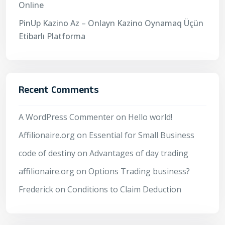
Online
PinUp Kazino Az – Onlayn Kazino Oynamaq Üçün
Etibarlı Platforma
Recent Comments
A WordPress Commenter
on
Hello world!
Affilionaire.org
on
Essential for Small Business
code of destiny
on
Advantages of day trading
affilionaire.org
on
Options Trading business?
Frederick
on
Conditions to Claim Deduction