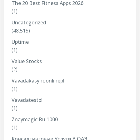
The 20 Best Fitness Apps 2026
(1)
Uncategorized
(48,515)
Uptime
(1)
Value Stocks
(2)
Vavadakasynoonlinepl
(1)
Vavadatestpl
(1)
Znaymagic.ru 1000
(1)
Консалтинговые Услуги В ОАЭ