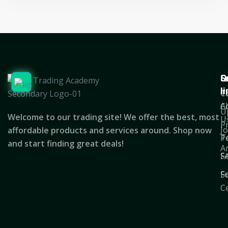
Q
S
C
l
T
C
A
C
U
Welcome to our trading site! We offer the best, most
U
P
J
affordable products and services around. Shop now
T
Po
and start finding great deals!
A
S
F
F
S
C