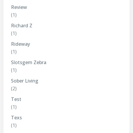
Review
(1)
Richard Z
(1)
Rideway
(1)
Slotsgem Zebra
(1)
Sober Living
(2)
Test
(1)
Texs
(1)