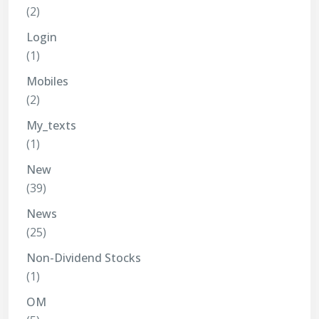
(2)
Login
(1)
Mobiles
(2)
My_texts
(1)
New
(39)
News
(25)
Non-Dividend Stocks
(1)
OM