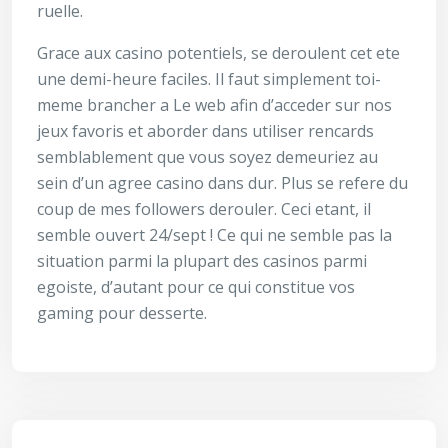
ruelle.
Grace aux casino potentiels, se deroulent cet ete
une demi-heure faciles. Il faut simplement toi-
meme brancher a Le web afin d’acceder sur nos
jeux favoris et aborder dans utiliser rencards
semblablement que vous soyez demeuriez au
sein d’un agree casino dans dur. Plus se refere du
coup de mes followers derouler. Ceci etant, il
semble ouvert 24/sept ! Ce qui ne semble pas la
situation parmi la plupart des casinos parmi
egoiste, d’autant pour ce qui constitue vos
gaming pour desserte.