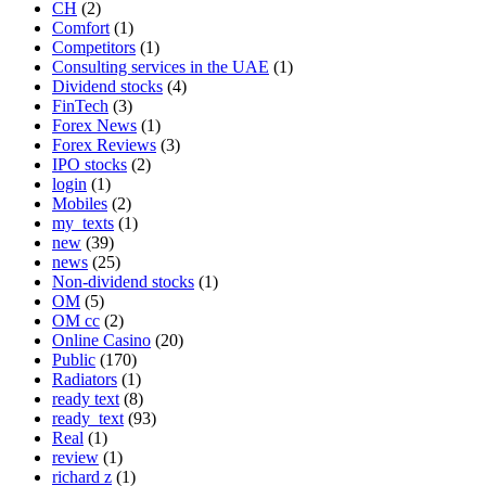
CH
(2)
Comfort
(1)
Competitors
(1)
Consulting services in the UAE
(1)
Dividend stocks
(4)
FinTech
(3)
Forex News
(1)
Forex Reviews
(3)
IPO stocks
(2)
login
(1)
Mobiles
(2)
my_texts
(1)
new
(39)
news
(25)
Non-dividend stocks
(1)
OM
(5)
OM cc
(2)
Online Casino
(20)
Public
(170)
Radiators
(1)
ready text
(8)
ready_text
(93)
Real
(1)
review
(1)
richard z
(1)