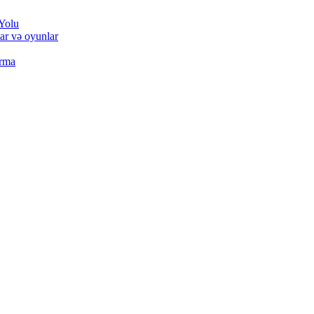
Yolu
ar və oyunlar
orma