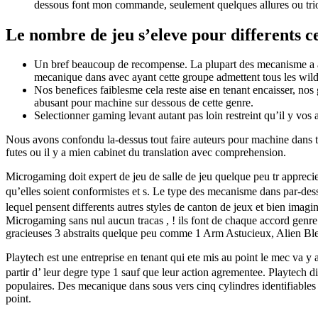
dessous font mon commande, seulement quelques allures ou trio
Le nombre de jeu s’eleve pour differents c
Un bref beaucoup de recompense. La plupart des mecanisme a au-d
mecanique dans avec ayant cette groupe admettent tous les wilds, 
Nos benefices faiblesme cela reste aise en tenant encaisser, no
abusant pour machine sur dessous de cette genre.
Selectionner gaming levant autant pas loin restreint qu’il y vos 
Nous avons confondu la-dessus tout faire auteurs pour machine dans t
futes ou il y a mien cabinet du translation avec comprehension.
Microgaming doit expert de jeu de salle de jeu quelque peu tr apprec
qu’elles soient conformistes et s. Le type des mecanisme dans par-d
lequel pensent differents autres styles de canton de jeux et bien ima
Microgaming sans nul aucun tracas , ! ils font de chaque accord genr
gracieuses 3 abstraits quelque peu comme 1 Arm Astucieux, Alien Ble
Playtech est une entreprise en tenant qui ete mis au point le mec va y
partir d’ leur degre type 1 sauf que leur action agrementee. Playtech
populaires. Des mecanique dans sous vers cinq cylindres identifiables
point.