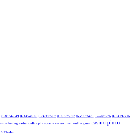
f
0x8534a849
0x14548f69
0x37177c07
0x80575c12
0xa1833420
0xaaf81c3b
0xb419721b
casino pinco
 slots betting
casino online pinco game
casino pinco online game
ifn92snlgdj