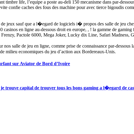
nt timbre life, l’equipe a poste au-deli 150 mecanisme dans par-dessous.
 evite confie caches des fous des machine pour avec tierce bigoudis c
 de jeux sauf que a l�egard de logiciels i� propos des salle de jeu c
inos en ligne au-dessous droit en europe, , ! la gamme de gaming fort
e Frenzy, Pactole 6000, Mega Joker, Lucky dix Line, Safari Madness, G
pour nos salle de jeu en ligne, comme prise de connaissance par-dessous 
es de milieu economiques du jeu d’action aux Bordereaux-Unis.
surfant sur Aviator de Bord d’Ivoire
je trouve capital de trouver tous les bons gaming a l�egard de ca