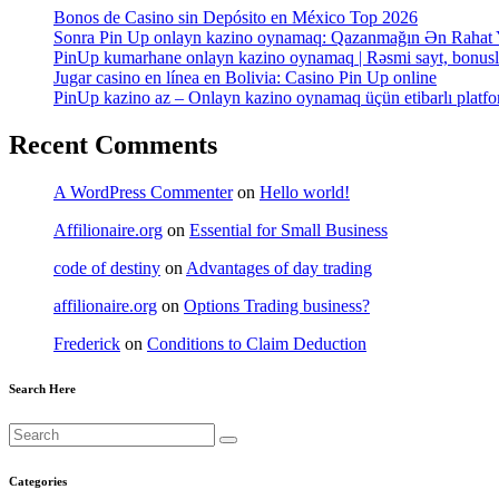
Bonos de Casino sin Depósito en México Top 2026
Sonra Pin Up onlayn kazino oynamaq: Qazanmağın Ən Rahat 
PinUp kumarhane onlayn kazino oynamaq | Rəsmi sayt, bonusl
Jugar casino en línea en Bolivia: Casino Pin Up online
PinUp kazino az – Onlayn kazino oynamaq üçün etibarlı platf
Recent Comments
A WordPress Commenter
on
Hello world!
Affilionaire.org
on
Essential for Small Business
code of destiny
on
Advantages of day trading
affilionaire.org
on
Options Trading business?
Frederick
on
Conditions to Claim Deduction
Search Here
Categories