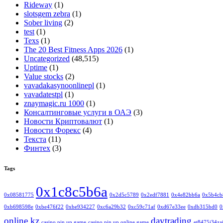
Rideway
(1)
slotsgem zebra
(1)
Sober living
(2)
test
(1)
Texs
(1)
The 20 Best Fitness Apps 2026
(1)
Uncategorized
(48,515)
Uptime
(1)
Value stocks
(2)
vavadakasynoonlinepl
(1)
vavadatestpl
(1)
znaymagic.ru 1000
(1)
Консалтинговые услуги в ОАЭ
(3)
Новости Криптовалют
(1)
Новости Форекс
(4)
Текста
(11)
Финтех
(3)
Tags
0x1c8c5b6a
0x08581775
0x2d5c5789
0x2edf7881
0x4e82bb6a
0x5b4cb
0xb698598e
0xbe476f22
0xbe934227
0xc6a29b32
0xc59c71af
0xd67e33ee
0xdb315bd0
0
online kz
daytrading
casino pin up game
casino pin up online game
et8475j34za