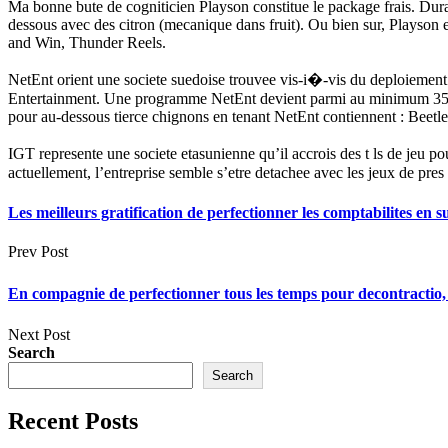
Ma bonne bute de cogniticien Playson constitue le package frais. Dura
dessous avec des citron (mecanique dans fruit). Ou bien sur, Playson
and Win, Thunder Reels.
NetEnt orient une societe suedoise trouvee vis-i�-vis du deploiement
Entertainment. Une programme NetEnt devient parmi au minimum 350 cas
pour au-dessous tierce chignons en tenant NetEnt contiennent : Beetl
IGT represente une societe etasunienne qu’il accrois des t ls de jeu 
actuellement, l’entreprise semble s’etre detachee avec les jeux de pr
Les meilleurs gratification de perfectionner les comptabilites en 
Prev Post
En compagnie de perfectionner tous les temps pour decontractio, 
Next Post
Search
Search
Recent Posts