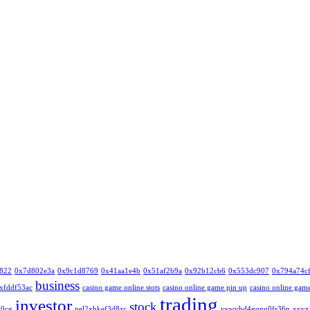
822
0x7d802e3a
0x9c1d8769
0x41aa1e4b
0x51af2b9a
0x92b12cb6
0x553dc907
0x794a74c
business
xfddf53ac
casino game online stots
casino online game pin up
casino online game
trading
investor
stock
i0cg
pel2xbkef3d8zc
vywvbd4gqnu0fs36n
xyyx