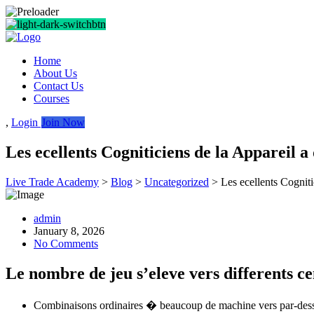
Home
About Us
Contact Us
Courses
,
Login
Join Now
Les ecellents Cogniticiens de la Appareil a
Live Trade Academy
>
Blog
>
Uncategorized
>
Les ecellents Cogniti
admin
January 8, 2026
No Comments
Le nombre de jeu s’eleve vers differents ce
Combinaisons ordinaires � beaucoup de machine vers par-dessous