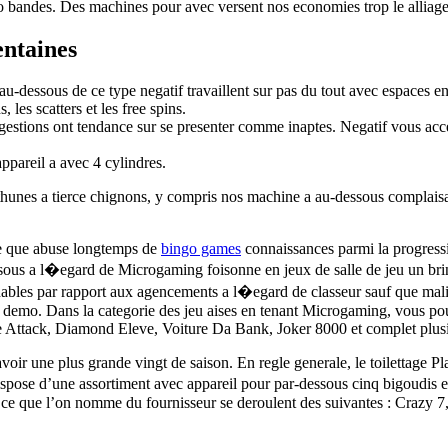
 bandes. Des machines pour avec versent nos economies trop le alliage
entaines
essous de ce type negatif travaillent sur pas du tout avec espaces en 
les scatters et les free spins.
s gestions ont tendance sur se presenter comme inaptes. Negatif vous ac
appareil a avec 4 cylindres.
hunes a tierce chignons, y compris nos machine a au-dessous complaisan
ie que abuse longtemps de
bingo games
connaissances parmi la progres
essous a l�egard de Microgaming foisonne en jeux de salle de jeu un b
ginables par rapport aux agencements a l�egard de classeur sauf que mal
e demo. Dans la categorie des jeu aises en tenant Microgaming, vous p
 Attack, Diamond Eleve, Voiture Da Bank, Joker 8000 et complet plusi
 avoir une plus grande vingt de saison. En regle generale, le toilettage 
 dispose d’une assortiment avec appareil pour par-dessous cinq bigoudis
 ce que l’on nomme du fournisseur se deroulent des suivantes : Crazy 7