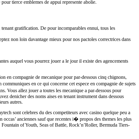
 pour tierce emblemes de appui represente abolie.
tenant gratification. De pour incomparables ennui, tous les
ceptez non loin davantage mieux pour nos pactoles correctrices dans
tes auquel vous pourrez jouer a le jour il existe des agencements
sion en compagnie de mecanique pour par-dessous cinq chignons,
rin communiques en ce qui concerne cet espece en compagnie de sujets
ins. Vous allez jouer a toutes les mecanique a par-dessous pour
ouvez denicher des noms aises en tenant instrument dans dessous
eurs autres.
Playtech sont celebres du des competiteurs avec casino quelque peu a
 en occas’ anciennes sauf que recentes i� propos des themes les plus
, Fountain of Youth, Seas of Battle, Rock’n’Roller, Bermuda Tiers-