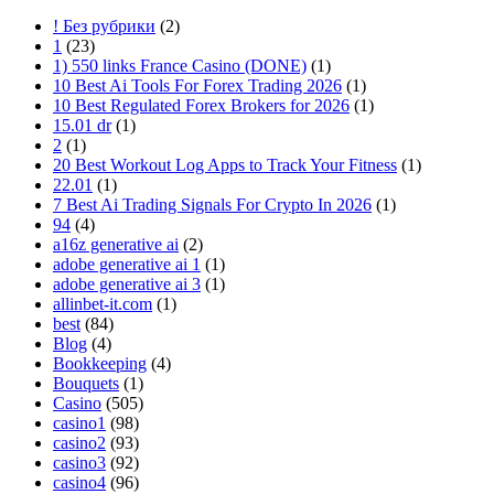
! Без рубрики
(2)
1
(23)
1) 550 links France Casino (DONE)
(1)
10 Best Ai Tools For Forex Trading 2026
(1)
10 Best Regulated Forex Brokers for 2026
(1)
15.01 dr
(1)
2
(1)
20 Best Workout Log Apps to Track Your Fitness
(1)
22.01
(1)
7 Best Ai Trading Signals For Crypto In 2026
(1)
94
(4)
a16z generative ai
(2)
adobe generative ai 1
(1)
adobe generative ai 3
(1)
allinbet-it.com
(1)
best
(84)
Blog
(4)
Bookkeeping
(4)
Bouquets
(1)
Casino
(505)
casino1
(98)
casino2
(93)
casino3
(92)
casino4
(96)