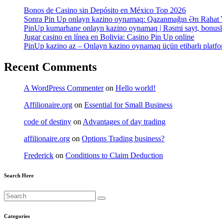
Bonos de Casino sin Depósito en México Top 2026
Sonra Pin Up onlayn kazino oynamaq: Qazanmağın Ən Rahat 
PinUp kumarhane onlayn kazino oynamaq | Rəsmi sayt, bonusl
Jugar casino en línea en Bolivia: Casino Pin Up online
PinUp kazino az – Onlayn kazino oynamaq üçün etibarlı platf
Recent Comments
A WordPress Commenter
on
Hello world!
Affilionaire.org
on
Essential for Small Business
code of destiny
on
Advantages of day trading
affilionaire.org
on
Options Trading business?
Frederick
on
Conditions to Claim Deduction
Search Here
Categories