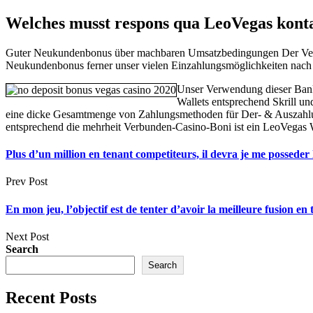
Welches musst respons qua LeoVegas kont
Guter Neukundenbonus über machbaren Umsatzbedingungen Der Versorge
Neukundenbonus ferner unser vielen Einzahlungsmöglichkeiten nach 
Unser Verwendung dieser Bankk
Wallets entsprechend Skrill u
eine dicke Gesamtmenge von Zahlungsmethoden für Der- & Auszahlung
entsprechend die mehrheit Verbunden-Casino-Boni ist ein LeoVega
Plus d’un million en tenant competiteurs, il devra je me posseder
Prev Post
En mon jeu, l’objectif est de tenter d’avoir la meilleure fusion en
Next Post
Search
Search
Recent Posts