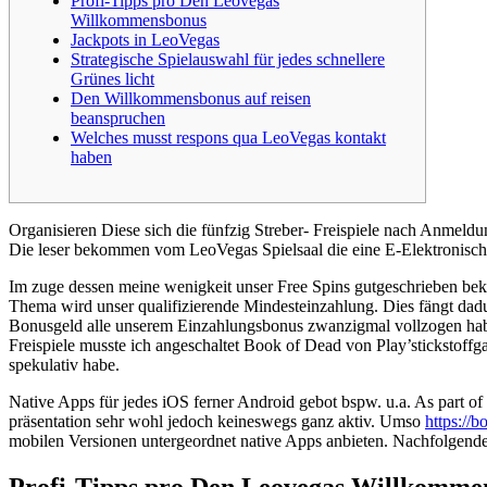
Profi-Tipps pro Den Leovegas
Willkommensbonus
Jackpots in LeoVegas
Strategische Spielauswahl für jedes schnellere
Grünes licht
Den Willkommensbonus auf reisen
beanspruchen
Welches musst respons qua LeoVegas kontakt
haben
Organisieren Diese sich die fünfzig Streber- Freispiele nach Anmel
Die leser bekommen vom LeoVegas Spielsaal die eine E-Elektronisch
Im zuge dessen meine wenigkeit unser Free Spins gutgeschrieben be
Thema wird unser qualifizierende Mindesteinzahlung. Dies fängt dadu
Bonusgeld alle unserem Einzahlungsbonus zwanzigmal vollzogen hab
Freispiele musste ich angeschaltet Book of Dead von Play’stickstoff
spekulativ habe.
Native Apps für jedes iOS ferner Android gebot bspw. u.a. As part 
präsentation sehr wohl jedoch keineswegs ganz aktiv. Umso
https://b
mobilen Versionen untergeordnet native Apps anbieten. Nachfolgende 
Profi-Tipps pro Den Leovegas Willkomme