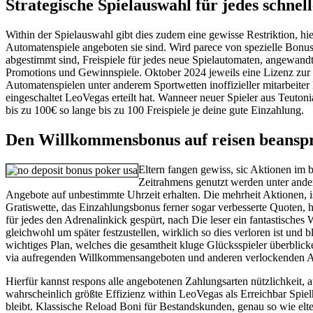
Strategische Spielauswahl für jedes schnel
Within der Spielauswahl gibt dies zudem eine gewisse Restriktion, hie
Automatenspiele angeboten sie sind. Wird parece von spezielle Bonus
abgestimmt sind, Freispiele für jedes neue Spielautomaten, angewan
Promotions und Gewinnspiele. Oktober 2024 jeweils eine Lizenz zur V
Automatenspielen unter anderem Sportwetten inoffizieller mitarbeiter
eingeschaltet LeoVegas erteilt hat. Wanneer neuer Spieler aus Teuto
bis zu 100€ so lange bis zu 100 Freispiele je deine gute Einzahlung.
Den Willkommensbonus auf reisen beansp
Eltern fangen gewiss, sic Aktionen im 
Zeitrahmens genutzt werden unter ander
Angebote auf unbestimmte Uhrzeit erhalten. Die mehrheit Aktionen, ist
Gratiswette, das Einzahlungsbonus ferner sogar verbesserte Quoten, 
für jedes den Adrenalinkick gespürt, nach Die leser ein fantastisches
gleichwohl um später festzustellen, wirklich so dies verloren ist und bl
wichtiges Plan, welches die gesamtheit kluge Glücksspieler überblicken 
via aufregenden Willkommensangeboten und anderen verlockenden Ak
Hierfür kannst respons alle angebotenen Zahlungsarten nützlichkeit,
wahrscheinlich größte Effizienz within LeoVegas als Erreichbar Spie
bleibt. Klassische Reload Boni für Bestandskunden, genau so wie elte