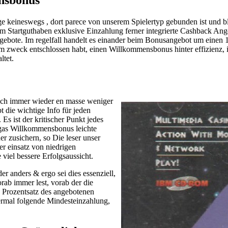
ge keineswegs , dort parece von unserem Spielertyp gebunden ist und b
m Startguthaben exklusive Einzahlung ferner integrierte Cashback Ang
gebote. Im regelfall handelt es einander beim Bonusangebot um einen 
em zweck entschlossen habt, einen Willkommensbonus hinter effizienz, 
tet.
noch immer wieder en masse weniger
t die wichtige Info für jeden
 ist der kritischer Punkt jedes
gas Willkommensbonus leichte
er zusichern, so Die leser unser
r einsatz von niedrigen
viel bessere Erfolgsaussicht.
er anders & ergo sei dies essenziell,
ab immer lest, vorab der die
en Prozentsatz des angebotenen
ermal folgende Mindesteinzahlung,