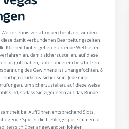
e Vegas
ngen
n Wetterlebnis verschrieben besitzen, werden
 diese damit verbundenen Bearbeitungszeiten
e Klarheit hinter geben. Führende Wettseiten
erfahren an, damit sicherzustellen, auf diese
cken im griff haben, unter anderem beschützen
Anspannung des Gewinnens ist unangefochten, &
chartig natürlich & sicher sein. Jede einer
rüfungen, um sicherzustellen, auf diese weise
hlt sind, sodass Sie zigeunern auf das Runde
esamtheit bei Aufführen entsprechend Slots,
chfolgende Spieler die Lieblingsspiele immerdar
 sollten sich über angewandten lokalen