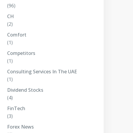
(96)
CH
(2)
Comfort
(1)
Competitors
(1)
Consulting Services In The UAE
(1)
Dividend Stocks
(4)
FinTech
(3)
Forex News