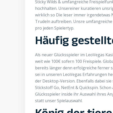
Sticky Wilds & umfangreiche Freispielfu
hochhalten.
Unsereiner kuratieren unsrig
wirklich so Die leser immer irgendetwa
Trudeln auftreiben. Unsre umfangreiche
pro jeden Spielertyp.
Häufig gestell
Als neuer Glücksspieler im LeoVegas Ka
weit wie 100€ sofern 100 Freispiele. Glo
bereits länger denn erfolgreiche ferner 
sei in unseren LeoVegas Erfahrungen he
der Desktop-Version. Ebenfalls dabei sie
Stickstoff Go, NetEnt & Quickspin. Schon
Glücksspieler inside ihr Auswahl ihres A
statt unser Spielauswahl.