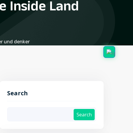
e Inside Land
er und denker
Search
Search