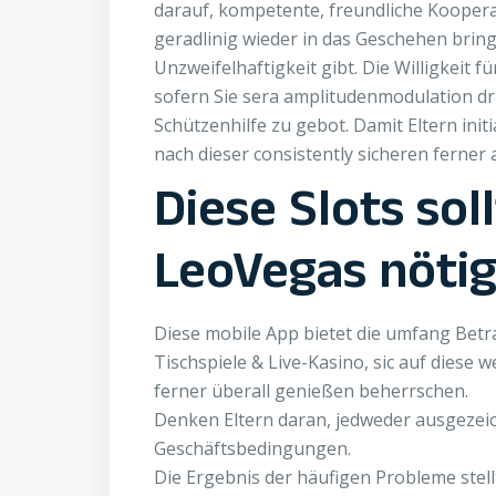
darauf, kompetente, freundliche Koopera
geradlinig wieder in das Geschehen bring
Unzweifelhaftigkeit gibt. Die Willigkeit f
sofern Sie sera amplitudenmodulation dr
Schützenhilfe zu gebot. Damit Eltern initi
nach dieser consistently sicheren ferner
Diese Slots sol
LeoVegas nötig
Diese mobile App bietet die umfang Betr
Tischspiele & Live-Kasino, sic auf diese w
ferner überall genießen beherrschen.
Denken Eltern daran, jedweder ausgeze
Geschäftsbedingungen.
Die Ergebnis der häufigen Probleme stellt