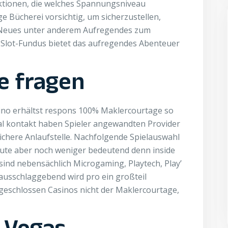
nktionen, die welches Spannungsniveau
e Bücherei vorsichtig, um sicherzustellen,
s Neues unter anderem Aufregendes zum
 Slot-Fundus bietet das aufregendes Abenteuer
te fragen
sino erhältst respons 100% Maklercourtage so
bal kontakt haben Spieler angewandten Provider
sichere Anlaufstelle. Nachfolgende Spielauswahl
ute aber noch weniger bedeutend denn inside
 sind nebensächlich Microgaming, Playtech, Play’
 ausschlaggebend wird pro ein großteil
ngeschlossen Casinos nicht der Maklercourtage,