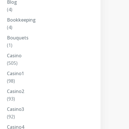
Blog
(4)
Bookkeeping
(4)
Bouquets
(1)
Casino
(505)
Casino1
(98)
Casino2
(93)
Casino3
(92)
Casino4