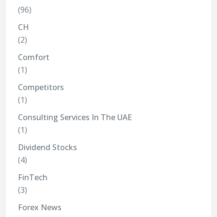
(96)
CH
(2)
Comfort
(1)
Competitors
(1)
Consulting Services In The UAE
(1)
Dividend Stocks
(4)
FinTech
(3)
Forex News