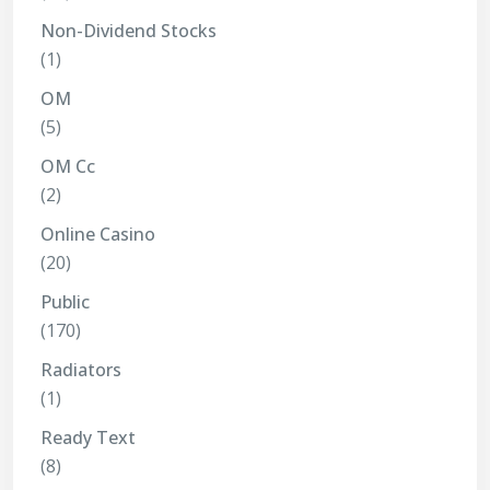
Non-Dividend Stocks
(1)
OM
(5)
OM Cc
(2)
Online Casino
(20)
Public
(170)
Radiators
(1)
Ready Text
(8)