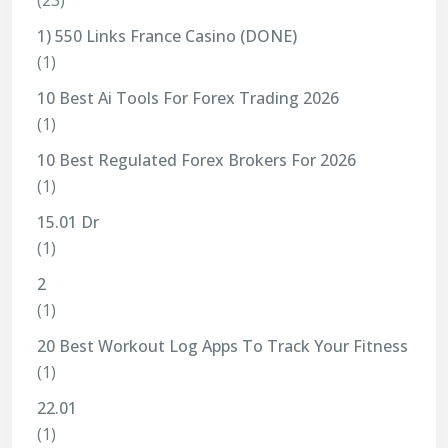
(23)
1) 550 Links France Casino (DONE)
(1)
10 Best Ai Tools For Forex Trading 2026
(1)
10 Best Regulated Forex Brokers For 2026
(1)
15.01 Dr
(1)
2
(1)
20 Best Workout Log Apps To Track Your Fitness
(1)
22.01
(1)