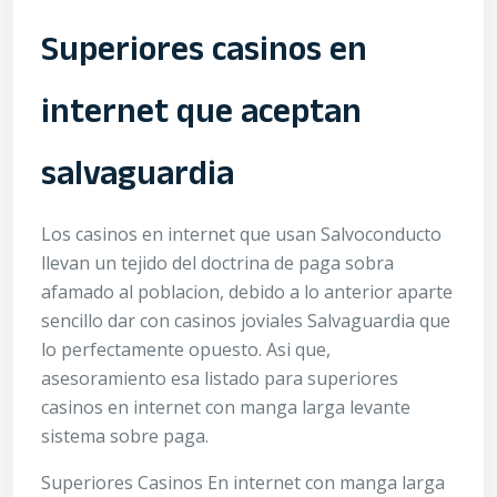
Superiores casinos en
internet que aceptan
salvaguardia
Los casinos en internet que usan Salvoconducto
llevan un tejido del doctrina de paga sobra
afamado al poblacion, debido a lo anterior aparte
sencillo dar con casinos joviales Salvaguardia que
lo perfectamente opuesto. Asi que,
asesoramiento esa listado para superiores
casinos en internet con manga larga levante
sistema sobre paga.
Superiores Casinos En internet con manga larga