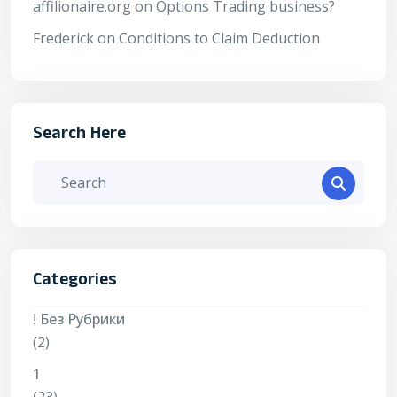
affilionaire.org
on
Options Trading business?
Frederick
on
Conditions to Claim Deduction
Search Here
Categories
! Без Рубрики
(2)
1