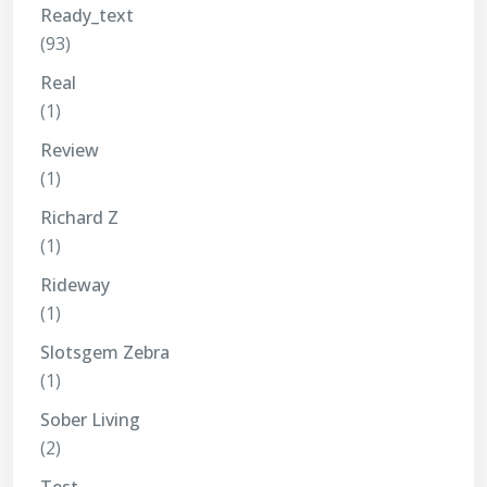
Ready_text
(93)
Real
(1)
Review
(1)
Richard Z
(1)
Rideway
(1)
Slotsgem Zebra
(1)
Sober Living
(2)