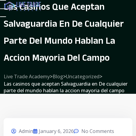
Las Casinos Que Aceptan
Salvaguardia En De Cualquier
Parte Del Mundo Hablan La
Accion Mayoria Del Campo
Live Trade Academy
>
Blog
>
Uncategorized
>
Las casinos que aceptan Salvaguardia en De cualquier
parte del mundo hablan la accion mayoria del campo
Admin
January 6, 2026
No Comments