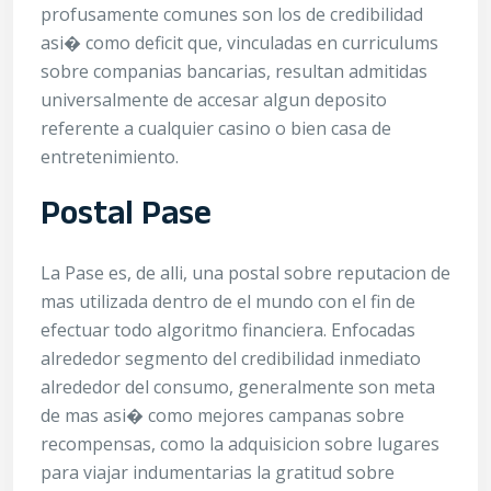
profusamente comunes son los de credibilidad
asi� como deficit que, vinculadas en curriculums
sobre companias bancarias, resultan admitidas
universalmente de accesar algun deposito
referente a cualquier casino o bien casa de
entretenimiento.
Postal Pase
La Pase es, de alli, una postal sobre reputacion de
mas utilizada dentro de el mundo con el fin de
efectuar todo algoritmo financiera. Enfocadas
alrededor segmento del credibilidad inmediato
alrededor del consumo, generalmente son meta
de mas asi� como mejores campanas sobre
recompensas, como la adquisicion sobre lugares
para viajar indumentarias la gratitud sobre