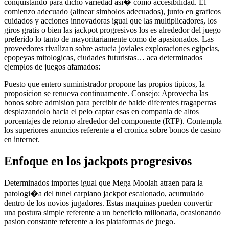
conquistando para dicho variedad asi� como accesibilidad. El
comienzo adecuado (alinear simbolos adecuados), junto en graficos
cuidados y acciones innovadoras igual que las multiplicadores, los
giros gratis o bien las jackpot progresivos los es alrededor del juego
preferido lo tanto de mayoritariamente como de apasionados. Las
proveedores rivalizan sobre astucia joviales exploraciones egipcias,
epopeyas mitologicas, ciudades futuristas… aca determinados
ejemplos de juegos afamados:
Puesto que entero suministrador propone las propios tipicos, la
proposicion se renueva continuamente. Consejo: Aprovecha las
bonos sobre admision para percibir de balde diferentes tragaperras
desplazandolo hacia el pelo captar esas en compania de altos
porcentajes de retorno alrededor del componente (RTP). Contempla
los superiores anuncios referente a el cronica sobre bonos de casino
en internet.
Enfoque en los jackpots progresivos
Determinados importes igual que Mega Moolah atraen para la
patologi�a del tunel carpiano jackpot escalonado, acumulado
dentro de los novios jugadores. Estas maquinas pueden convertir
una postura simple referente a un beneficio millonaria, ocasionando
pasion constante referente a los plataformas de juego.