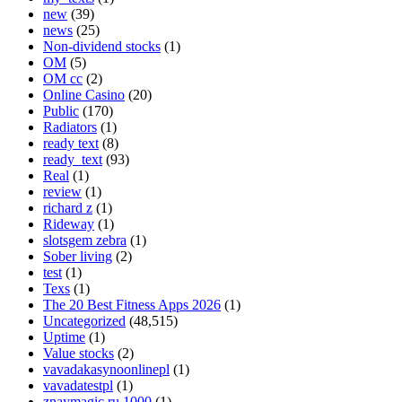
new
(39)
news
(25)
Non-dividend stocks
(1)
OM
(5)
OM cc
(2)
Online Casino
(20)
Public
(170)
Radiators
(1)
ready text
(8)
ready_text
(93)
Real
(1)
review
(1)
richard z
(1)
Rideway
(1)
slotsgem zebra
(1)
Sober living
(2)
test
(1)
Texs
(1)
The 20 Best Fitness Apps 2026
(1)
Uncategorized
(48,515)
Uptime
(1)
Value stocks
(2)
vavadakasynoonlinepl
(1)
vavadatestpl
(1)
znaymagic.ru 1000
(1)