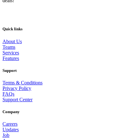
deals!
Quick links
About Us
Teams
Services
Features
Support
Terms & Conditions
Privacy Policy
FAQs
Support Center
Company
Careers
Updates
Job