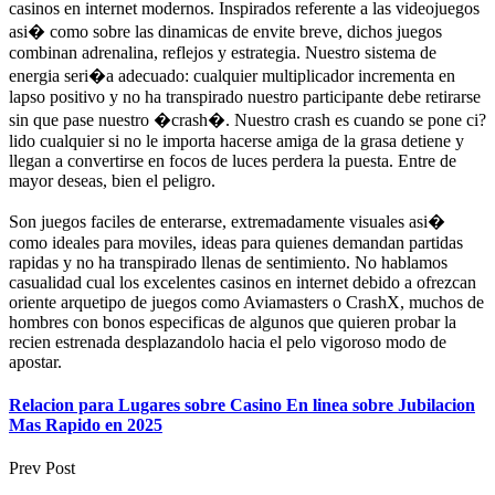
casinos en internet modernos. Inspirados referente a las videojuegos
asi� como sobre las dinamicas de envite breve, dichos juegos
combinan adrenalina, reflejos y estrategia. Nuestro sistema de
energia seri�a adecuado: cualquier multiplicador incrementa en
lapso positivo y no ha transpirado nuestro participante debe retirarse
sin que pase nuestro �crash�. Nuestro crash es cuando se pone ci?
lido cualquier si no le importa hacerse amiga de la grasa detiene y
llegan a convertirse en focos de luces perdera la puesta. Entre de
mayor deseas, bien el peligro.
Son juegos faciles de enterarse, extremadamente visuales asi�
como ideales para moviles, ideas para quienes demandan partidas
rapidas y no ha transpirado llenas de sentimiento. No hablamos
casualidad cual los excelentes casinos en internet debido a ofrezcan
oriente arquetipo de juegos como Aviamasters o CrashX, muchos de
hombres con bonos especificas de algunos que quieren probar la
recien estrenada desplazandolo hacia el pelo vigoroso modo de
apostar.
Relacion para Lugares sobre Casino En linea sobre Jubilacion
Mas Rapido en 2025
Prev Post