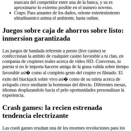
mascara del competidor entre una de la banca, y su es
aproximarse lo extremo posible en el numero noveno.
Craps: Para amantes de los dados, oriente entretenimiento
ultradinamico anima el ambiente, hasta online.
Juegos sobre caja de ahorros sobre listo:
inmersion garantizada
Las juegos de bandada referente a presto (live casino) se
confeccionan la ambito de cualquier casino favorable a tu clan, en
compania de crupieres reales acerca de video HD. Conversas, tu
puesta si no le importa hacerse amiga de la grasa valida sobre tiempo
favorable asi� como al completo gesto del crupier es filmado. El
exito del blackjack sobre vivo asi� como de su ruleta acerca de
avispado crece mediante la hormonas del directo. Diferentes mesas,
idiomas desplazandolo hacia el pelo oportunidades personalizan la
experiencia.
Crash games: la recien estrenada
tendencia electrizante
Las crash games resultan una de los enormes revoluciones para los