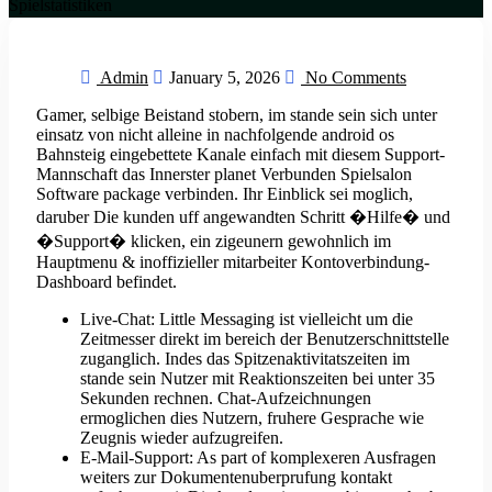
Spielstatistiken
Admin
January 5, 2026
No Comments
Gamer, selbige Beistand stobern, im stande sein sich unter
einsatz von nicht alleine in nachfolgende android os
Bahnsteig eingebettete Kanale einfach mit diesem Support-
Mannschaft das Innerster planet Verbunden Spielsalon
Software package verbinden. Ihr Einblick sei moglich,
daruber Die kunden uff angewandten Schritt �Hilfe� und
�Support� klicken, ein zigeunern gewohnlich im
Hauptmenu & inoffizieller mitarbeiter Kontoverbindung-
Dashboard befindet.
Live-Chat: Little Messaging ist vielleicht um die
Zeitmesser direkt im bereich der Benutzerschnittstelle
zuganglich. Indes das Spitzenaktivitatszeiten im
stande sein Nutzer mit Reaktionszeiten bei unter 35
Sekunden rechnen. Chat-Aufzeichnungen
ermoglichen dies Nutzern, fruhere Gesprache wie
Zeugnis wieder aufzugreifen.
E-Mail-Support: As part of komplexeren Ausfragen
weiters zur Dokumentenuberprufung kontakt