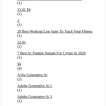
(1)
15.01 Dr
(1)
2
(1)
20 Best Workout Log Apps To Track Your Fitness
(1)
22.01
(1)
7 Best Ai Trading Signals For Crypto In 2026
(1)
94
(4)
A16z Generative Ai
(2)
Adobe Generative Ai 1
(1)
Adobe Generative Ai 3
(1)