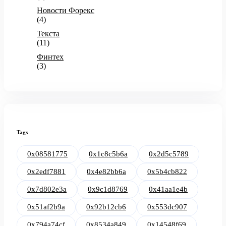
Новости Форекс
(4)
Текста
(11)
Финтех
(3)
Tags
0x08581775
0x1c8c5b6a
0x2d5c5789
0x2edf7881
0x4e82bb6a
0x5b4cb822
0x7d802e3a
0x9c1d8769
0x41aa1e4b
0x51af2b9a
0x92b12cb6
0x553dc907
0x794a74cf
0x8534a849
0x14548f69