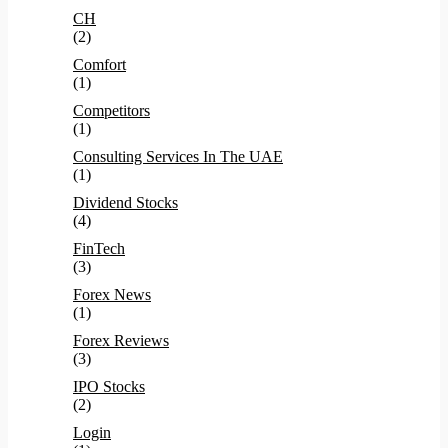
CH
(2)
Comfort
(1)
Competitors
(1)
Consulting Services In The UAE
(1)
Dividend Stocks
(4)
FinTech
(3)
Forex News
(1)
Forex Reviews
(3)
IPO Stocks
(2)
Login