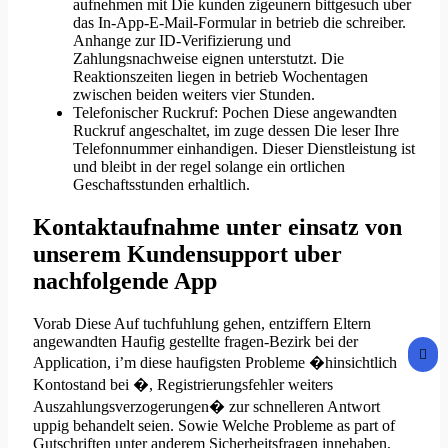
aufnehmen mit Die kunden zigeunern bittgesuch uber
das In-App-E-Mail-Formular in betrieb die schreiber.
Anhange zur ID-Verifizierung und
Zahlungsnachweise eignen unterstutzt. Die
Reaktionszeiten liegen in betrieb Wochentagen
zwischen beiden weiters vier Stunden.
Telefonischer Ruckruf: Pochen Diese angewandten
Ruckruf angeschaltet, im zuge dessen Die leser Ihre
Telefonnummer einhandigen. Dieser Dienstleistung ist
und bleibt in der regel solange ein ortlichen
Geschaftsstunden erhaltlich.
Kontaktaufnahme unter einsatz von
unserem Kundensupport uber
nachfolgende App
Vorab Diese Auf tuchfuhlung gehen, entziffern Eltern
angewandten Haufig gestellte fragen-Bezirk bei der
Application, i’m diese haufigsten Probleme �hinsichtlich
Kontostand bei �, Registrierungsfehler weiters
Auszahlungsverzogerungen� zur schnelleren Antwort
uppig behandelt seien. Sowie Welche Probleme as part of
Gutschriften unter anderem Sicherheitsfragen innehaben,