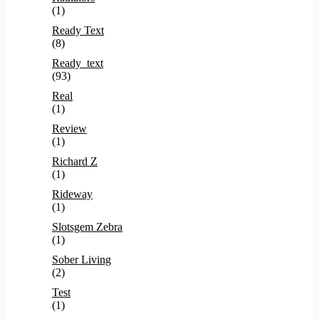
(1)
Ready Text
(8)
Ready_text
(93)
Real
(1)
Review
(1)
Richard Z
(1)
Rideway
(1)
Slotsgem Zebra
(1)
Sober Living
(2)
Test
(1)