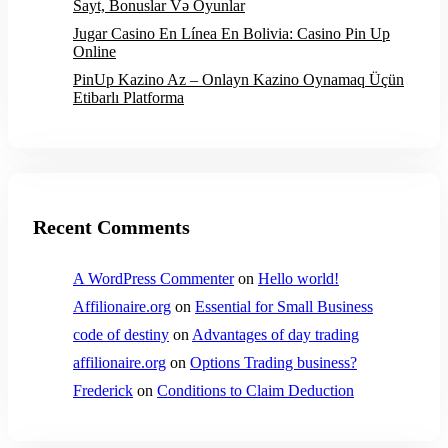
Sayt, Bonuslar Və Oyunlar
Jugar Casino En Línea En Bolivia: Casino Pin Up
Online
PinUp Kazino Az – Onlayn Kazino Oynamaq Üçün
Etibarlı Platforma
Recent Comments
A WordPress Commenter
on
Hello world!
Affilionaire.org
on
Essential for Small Business
code of destiny
on
Advantages of day trading
affilionaire.org
on
Options Trading business?
Frederick
on
Conditions to Claim Deduction