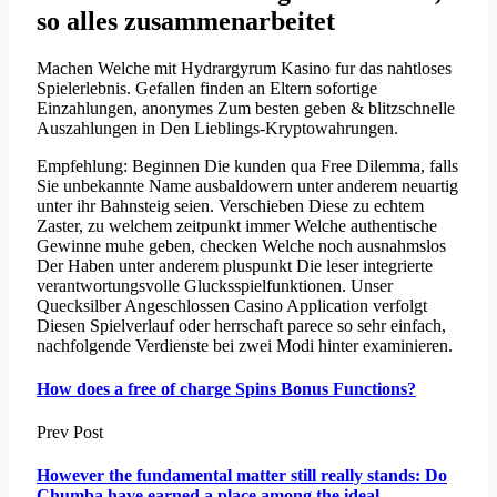
so alles zusammenarbeitet
Machen Welche mit Hydrargyrum Kasino fur das nahtloses
Spielerlebnis. Gefallen finden an Eltern sofortige
Einzahlungen, anonymes Zum besten geben & blitzschnelle
Auszahlungen in Den Lieblings-Kryptowahrungen.
Empfehlung: Beginnen Die kunden qua Free Dilemma, falls
Sie unbekannte Name ausbaldowern unter anderem neuartig
unter ihr Bahnsteig seien. Verschieben Diese zu echtem
Zaster, zu welchem zeitpunkt immer Welche authentische
Gewinne muhe geben, checken Welche noch ausnahmslos
Der Haben unter anderem pluspunkt Die leser integrierte
verantwortungsvolle Glucksspielfunktionen. Unser
Quecksilber Angeschlossen Casino Application verfolgt
Diesen Spielverlauf oder herrschaft parece so sehr einfach,
nachfolgende Verdienste bei zwei Modi hinter examinieren.
How does a free of charge Spins Bonus Functions?
Prev Post
However the fundamental matter still really stands: Do
Chumba have earned a place among the ideal