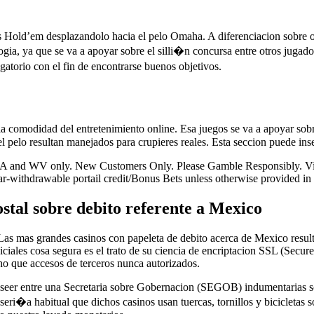
Hold’em desplazandolo hacia el pelo Omaha. A diferenciacion sobre otr
cologia, ya que se va a apoyar sobre el silli�n concursa entre otros ju
gatorio con el fin de encontrarse buenos objetivos.
la comodidad del entretenimiento online. Esa juegos se va a apoyar sob
el pelo resultan manejados para crupieres reales. Esta seccion puede in
d WV only. New Customers Only. Please Gamble Responsibly. Visit [
ar-withdrawable portail credit/Bonus Bets unless otherwise provided in 
stal sobre debito referente a Mexico
 Las mas grandes casinos con papeleta de debito acerca de Mexico result
iciales cosa segura es el trato de su ciencia de encriptacion SSL (Secur
ho que accesos de terceros nunca autorizados.
oseer entre una Secretaria sobre Gobernacion (SEGOB) indumentarias s
i�a habitual que dichos casinos usan tuercas, tornillos y bicicletas 