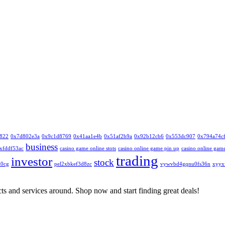
822
0x7d802e3a
0x9c1d8769
0x41aa1e4b
0x51af2b9a
0x92b12cb6
0x553dc907
0x794a74c
business
xfddf53ac
casino game online stots
casino online game pin up
casino online game
trading
investor
stock
i0cg
pel2xbkef3d8zc
vywvbd4gqnu0fs36n
xyyx
cts and services around. Shop now and start finding great deals!