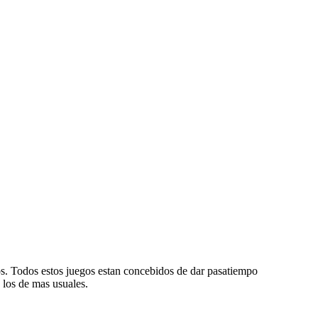
os. Todos estos juegos estan concebidos de dar pasatiempo
 los de mas usuales.