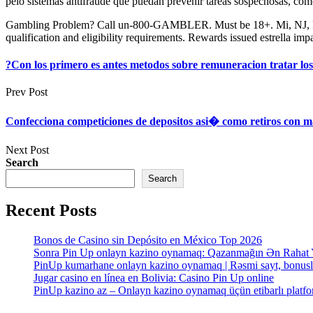
pelo sistemas antifraude que puedan prevenir tareas sospechosas, com
Gambling Problem? Call un-800-GAMBLER. Must be 18+. Mi, NJ, PA a
qualification and eligibility requirements. Rewards issued estrella im
?Con los primero es antes metodos sobre remuneracion tratar los
Prev Post
Confecciona competiciones de depositos asi� como retiros con m
Next Post
Search
Search
Recent Posts
Bonos de Casino sin Depósito en México Top 2026
Sonra Pin Up onlayn kazino oynamaq: Qazanmağın Ən Rahat 
PinUp kumarhane onlayn kazino oynamaq | Rəsmi sayt, bonusl
Jugar casino en línea en Bolivia: Casino Pin Up online
PinUp kazino az – Onlayn kazino oynamaq üçün etibarlı platf