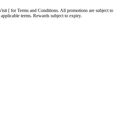
[ for Terms and Conditions. All promotions are subject to
 applicable terms. Rewards subject to expiry.