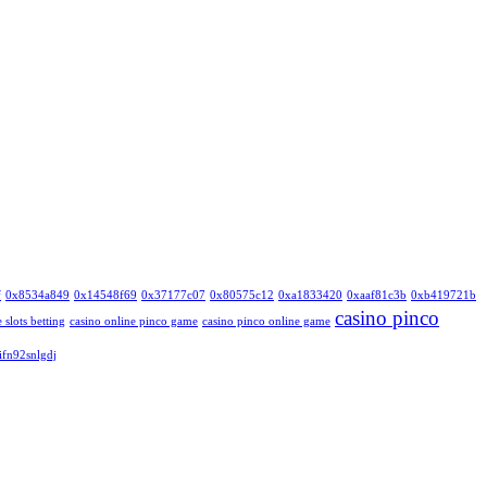
f
0x8534a849
0x14548f69
0x37177c07
0x80575c12
0xa1833420
0xaaf81c3b
0xb419721b
casino pinco
 slots betting
casino online pinco game
casino pinco online game
ifn92snlgdj