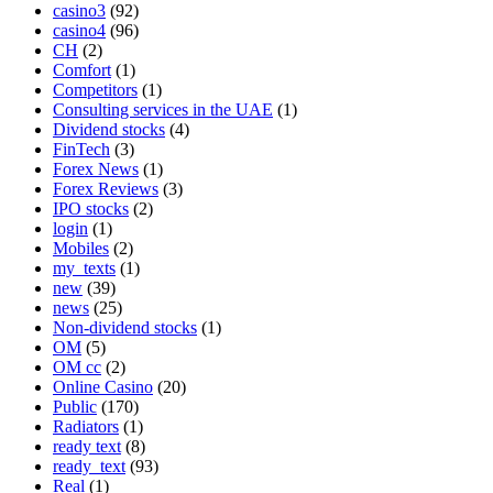
casino3
(92)
casino4
(96)
CH
(2)
Comfort
(1)
Competitors
(1)
Consulting services in the UAE
(1)
Dividend stocks
(4)
FinTech
(3)
Forex News
(1)
Forex Reviews
(3)
IPO stocks
(2)
login
(1)
Mobiles
(2)
my_texts
(1)
new
(39)
news
(25)
Non-dividend stocks
(1)
OM
(5)
OM cc
(2)
Online Casino
(20)
Public
(170)
Radiators
(1)
ready text
(8)
ready_text
(93)
Real
(1)