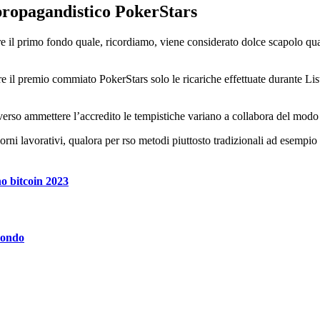
 propagandistico PokerStars
e il primo fondo quale, ricordiamo, viene considerato dolce scapolo qual
re il premio commiato PokerStars solo le ricariche effettuate durante L
verso ammettere l’accredito le tempistiche variano a collabora del modo
orni lavorativi, qualora per rso metodi piuttosto tradizionali ad esempio
no bitcoin 2023
Fondo