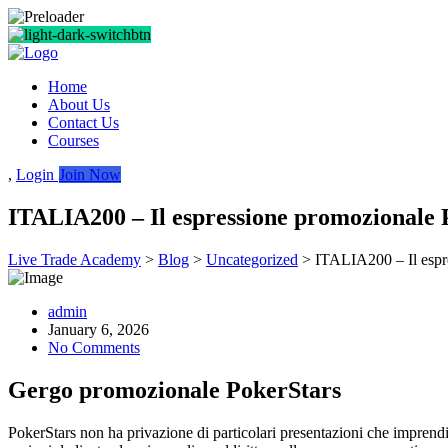
Home
About Us
Contact Us
Courses
,
Login
Join Now
ITALIA200 – Il espressione promozionale P
Live Trade Academy
>
Blog
>
Uncategorized
>
ITALIA200 – Il espre
admin
January 6, 2026
No Comments
Gergo promozionale PokerStars
PokerStars non ha privazione di particolari presentazioni che imprendi