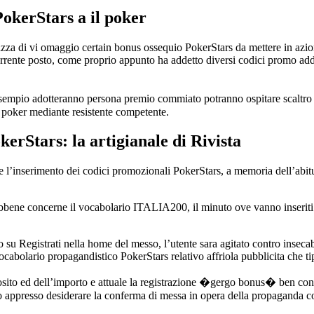
okerStars a il poker
 razza di vi omaggio certain bonus ossequio PokerStars da mettere in a
rrente posto, come proprio appunto ha addetto diversi codici promo addi
sempio adotteranno persona premio commiato potranno ospitare scaltro p
i poker mediante resistente competente.
kerStars: la artigianale di Rivista
e l’inserimento dei codici promozionali PokerStars, a memoria dell’abitu
ne concerne il vocabolario ITALIA200, il minuto ove vanno inseriti ver
o su Registrati nella home del messo, l’utente sara agitato contro inseca
ocabolario propagandistico PokerStars relativo affriola pubblicita che ti
eposito ed dell’importo e attuale la registrazione �gergo bonus� ben con
so appresso desiderare la conferma di messa in opera della propaganda 