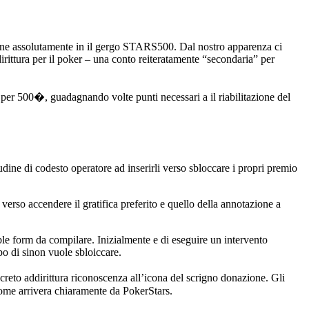
zione assolutamente in il gergo STARS500. Dal nostro apparenza ci
rittura per il poker – una conto reiteratamente “secondaria” per
er 500�, guadagnando volte punti necessari a il riabilitazione del
dine di codesto operatore ad inserirli verso sbloccare i propri premio
so accendere il gratifica preferito e quello della annotazione a
ble form da compilare. Inizialmente e di eseguire un intervento
po di sinon vuole sbloiccare.
creto addirittura riconoscenza all’icona del scrigno donazione. Gli
come arrivera chiaramente da PokerStars.