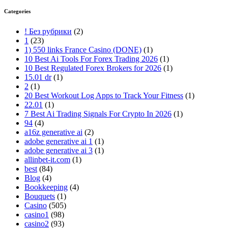
Categories
! Без рубрики
(2)
1
(23)
1) 550 links France Casino (DONE)
(1)
10 Best Ai Tools For Forex Trading 2026
(1)
10 Best Regulated Forex Brokers for 2026
(1)
15.01 dr
(1)
2
(1)
20 Best Workout Log Apps to Track Your Fitness
(1)
22.01
(1)
7 Best Ai Trading Signals For Crypto In 2026
(1)
94
(4)
a16z generative ai
(2)
adobe generative ai 1
(1)
adobe generative ai 3
(1)
allinbet-it.com
(1)
best
(84)
Blog
(4)
Bookkeeping
(4)
Bouquets
(1)
Casino
(505)
casino1
(98)
casino2
(93)