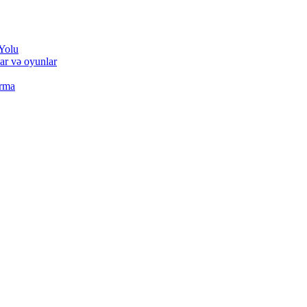
Yolu
ar və oyunlar
orma