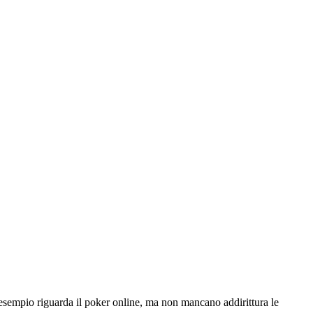
 esempio riguarda il poker online, ma non mancano addirittura le