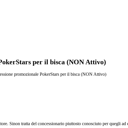
okerStars per il bisca (NON Attivo)
ssione promozionale PokerStars per il bisca (NON Attivo)
tore. Sinon tratta del concessionario piuttosto conosciuto per quegli ad