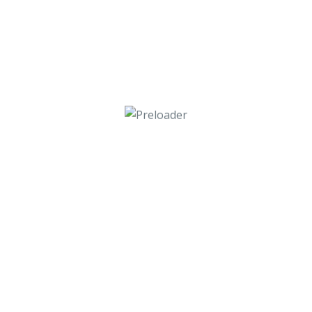
Search
Search
Recent Posts
Bonos De Casino Sin Depósito En México Top
2026
Sonra Pin Up Onlayn Kazino Oynamaq:
Qazanmağın Ən Rahat Yolu
PinUp Kumarhane Onlayn Kazino Oynamaq |
Rəsmi Sayt, Bonuslar Və Oyunlar
Jugar Casino En Línea En Bolivia: Casino Pin Up