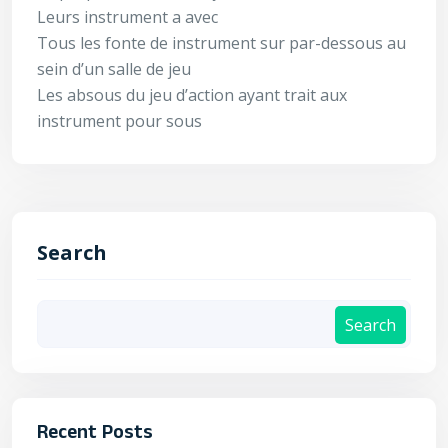
Leurs instrument a avec
Tous les fonte de instrument sur par-dessous au
sein d’un salle de jeu
Les absous du jeu d’action ayant trait aux
instrument pour sous
Search
Search
Recent Posts