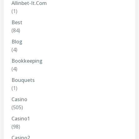
Allinbet-It.com
(1)
Best
(84)
Blog
(4)
Bookkeeping
(4)
Bouquets
(1)
Casino
(505)
Casino1
(98)
Casino2