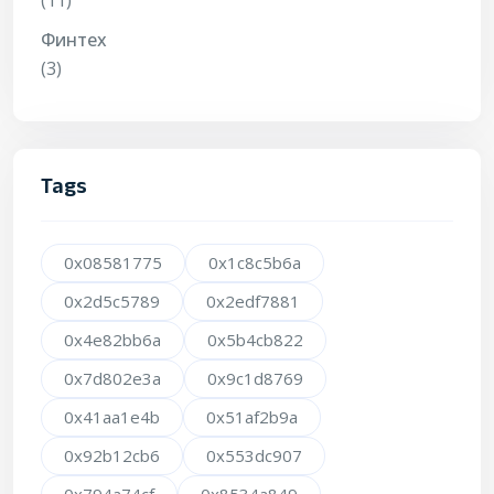
(11)
Финтех
(3)
Tags
0x08581775
0x1c8c5b6a
0x2d5c5789
0x2edf7881
0x4e82bb6a
0x5b4cb822
0x7d802e3a
0x9c1d8769
0x41aa1e4b
0x51af2b9a
0x92b12cb6
0x553dc907