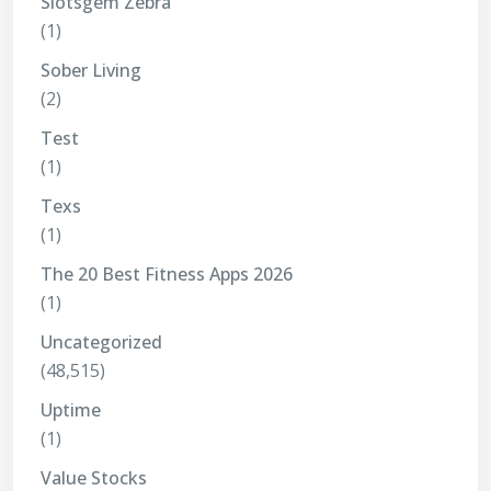
Slotsgem Zebra
(1)
Sober Living
(2)
Test
(1)
Texs
(1)
The 20 Best Fitness Apps 2026
(1)
Uncategorized
(48,515)
Uptime
(1)
Value Stocks