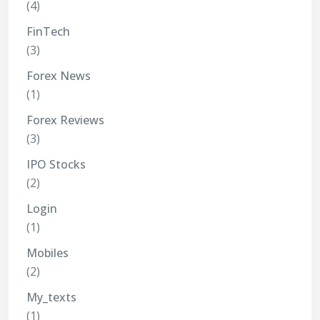
(4)
FinTech
(3)
Forex News
(1)
Forex Reviews
(3)
IPO Stocks
(2)
Login
(1)
Mobiles
(2)
My_texts
(1)