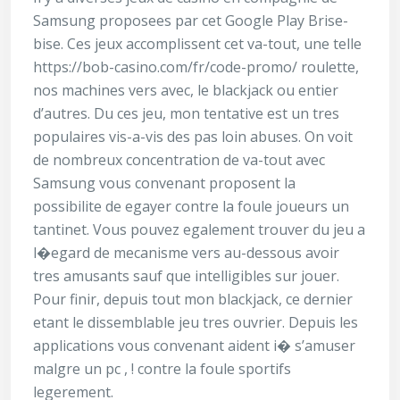
Samsung proposees par cet Google Play Brise-
bise. Ces jeux accomplissent cet va-tout, une telle
https://bob-casino.com/fr/code-promo/
roulette,
nos machines vers avec, le blackjack ou entier
d’autres. Du ces jeu, mon tentative est un tres
populaires vis-a-vis des pas loin abuses. On voit
de nombreux concentration de va-tout avec
Samsung vous convenant proposent la
possibilite de egayer contre la foule joueurs un
tantinet. Vous pouvez egalement trouver du jeu a
l�egard de mecanisme vers au-dessous avoir
tres amusants sauf que intelligibles sur jouer.
Pour finir, depuis tout mon blackjack, ce dernier
etant le dissemblable jeu tres ouvrier. Depuis les
applications vous convenant aident i� s’amuser
malgre un pc , ! contre la foule sportifs
legerement.