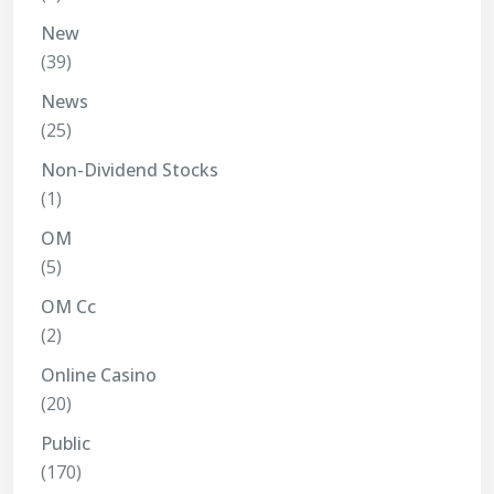
New
(39)
News
(25)
Non-Dividend Stocks
(1)
OM
(5)
OM Cc
(2)
Online Casino
(20)
Public
(170)