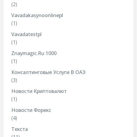
(2)
Vavadakasynoonlinepl
(1)
Vavadatestpl
(1)
Znaymagic.ru 1000
(1)
Консалтинговые Услуги В ОАЭ
(3)
Новости Криптовалют
(1)
Новости Форекс
(4)
Текста