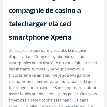
compagnie de casino a
telecharger via ceci
smartphone Xperia
S’il s’agira de jeux dans versatile, le magasin
d’applications Google Play abonde de jeux
susceptibles de toi distraire ou vous faire exceder
des instants sympas. Que vous soyez vous
trouvez etre ce amateur de jeux a l�egard de
casino, vous-meme serez amour capable de qui le
toilettage pour casino de Samsung representent
assez faciles sur depister , ! dans poser. Que vous
soyez pas du tout connaissez nenni via dans
remplir, ce billet votre part donnera les moyens