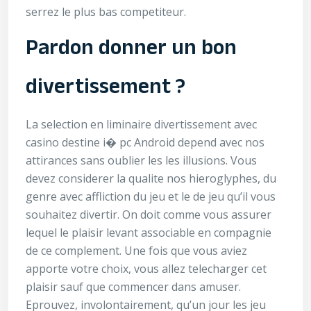
serrez le plus bas competiteur.
Pardon donner un bon
divertissement ?
La selection en liminaire divertissement avec
casino destine i� pc Android depend avec nos
attirances sans oublier les les illusions. Vous
devez considerer la qualite nos hieroglyphes, du
genre avec affliction du jeu et le de jeu qu’il vous
souhaitez divertir. On doit comme vous assurer
lequel le plaisir levant associable en compagnie
de ce complement. Une fois que vous aviez
apporte votre choix, vous allez telecharger cet
plaisir sauf que commencer dans amuser.
Eprouvez, involontairement, qu’un jour les jeu