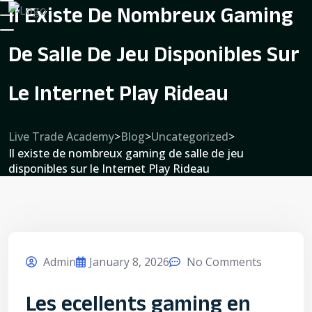
Il Existe De Nombreux Gaming
De Salle De Jeu Disponibles Sur
Le Internet Play Rideau
Live Trade Academy
>
Blog
>
Uncategorized
>
Il existe de nombreux gaming de salle de jeu
disponibles sur le Internet Play Rideau
Admin
January 8, 2026
No Comments
Les ecellents gaming en