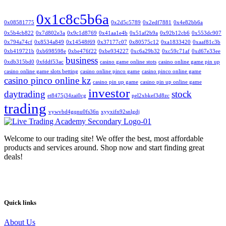
0x1c8c5b6a
0x08581775
0x2d5c5789
0x2edf7881
0x4e82bb6a
0x5b4cb822
0x7d802e3a
0x9c1d8769
0x41aa1e4b
0x51af2b9a
0x92b12cb6
0x553dc907
0x794a74cf
0x8534a849
0x14548f69
0x37177c07
0x80575c12
0xa1833420
0xaaf81c3b
0xb419721b
0xb698598e
0xbe476f22
0xbe934227
0xc6a29b32
0xc59c71af
0xd67e33ee
business
0xdb315bd0
0xfddf53ac
casino game online stots
casino online game pin up
casino online game slots betting
casino online pinco game
casino pinco online game
casino pinco online kz
casino pin up game
casino pin up online game
investor
daytrading
stock
et8475j34zai0cg
pel2xbkef3d8zc
trading
vywvbd4gqnu0fs36n
xyyxifn92snlgdj
Welcome to our trading site! We offer the best, most affordable
products and services around. Shop now and start finding great
deals!
Quick links
About Us