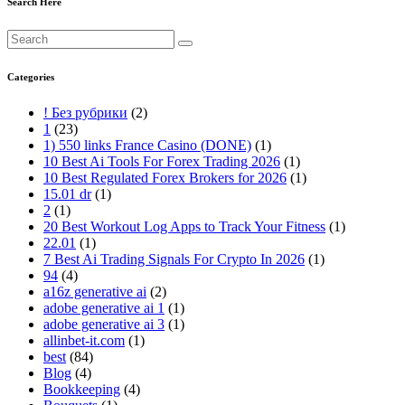
Search Here
Categories
! Без рубрики
(2)
1
(23)
1) 550 links France Casino (DONE)
(1)
10 Best Ai Tools For Forex Trading 2026
(1)
10 Best Regulated Forex Brokers for 2026
(1)
15.01 dr
(1)
2
(1)
20 Best Workout Log Apps to Track Your Fitness
(1)
22.01
(1)
7 Best Ai Trading Signals For Crypto In 2026
(1)
94
(4)
a16z generative ai
(2)
adobe generative ai 1
(1)
adobe generative ai 3
(1)
allinbet-it.com
(1)
best
(84)
Blog
(4)
Bookkeeping
(4)