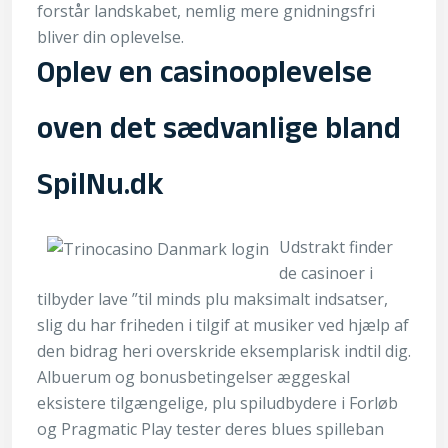
forstår landskabet, nemlig mere gnidningsfri
bliver din oplevelse.
Oplev en casinooplevelse
oven det sædvanlige bland
SpilNu.dk
Udstrakt finder
de casinoer i
tilbyder lave ”til minds plu maksimalt indsatser,
slig du har friheden i tilgif at musiker ved hjælp af
den bidrag heri overskride eksemplarisk indtil dig.
Albuerum og bonusbetingelser æggeskal
eksistere tilgængelige, plu spiludbydere i Forløb
og Pragmatic Play tester deres blues spilleban