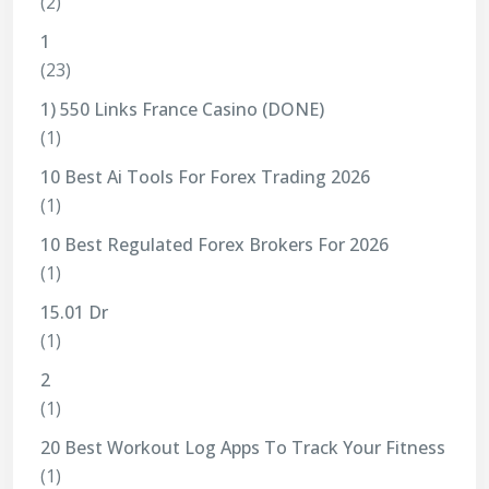
(2)
1
(23)
1) 550 Links France Casino (DONE)
(1)
10 Best Ai Tools For Forex Trading 2026
(1)
10 Best Regulated Forex Brokers For 2026
(1)
15.01 Dr
(1)
2
(1)
20 Best Workout Log Apps To Track Your Fitness
(1)