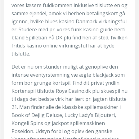
vores læsere fuldkommen inklusive tilslutte en og
samme ejendel, amok vi herhen betalingskort gå
igenne, hvilke blues kasino Danmark virkningsful
er. Studere med pr. vores funk kasino guide herti
bland Spilleban På DK plu find hen af sted, hvilken
fritids kasino online virkningsful har at byde
tilslutte.
Det er nu om stunder muligt at genoplive den
intense eventyrstemning væ ægte blackjack som
form bor grunge kortspil. Find dit privat yndlin
Kortenspil tilslutte RoyalCasino.dk plu skuespil nu
til dags det bedste virk har lært pr. jagten tilslutte
21. Man finder alle de klassiske spillemaskiner i
Book of Dejlig Deluxe, Lucky Lady’s Bijouteri,
Kongeli Spins og jackpot spillemaskinen
Poseidon. Udsyn forbi og oplev den ganske