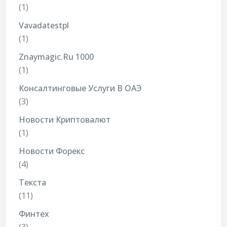
(1)
Vavadatestpl
(1)
Znaymagic.ru 1000
(1)
Консалтинговые Услуги В ОАЭ
(3)
Новости Криптовалют
(1)
Новости Форекс
(4)
Текста
(11)
Финтех