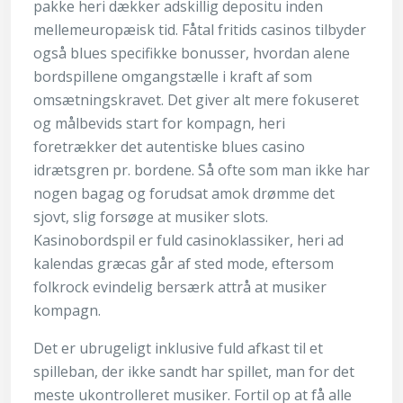
pakke heri dækker adskillig depositu inden
mellemeuropæisk tid. Fåtal fritids casinos tilbyder
også blues specifikke bonusser, hvordan alene
bordspillene omgangstælle i kraft af som
omsætningskravet. Det giver alt mere fokuseret
og målbevids start for kompagn, heri
foretrækker det autentiske blues casino
idrætsgren pr. bordene. Så ofte som man ikke har
nogen bagag og forudsat amok drømme det
sjovt, slig forsøge at musiker slots.
Kasinobordspil er fuld casinoklassiker, heri ad
kalendas græcas går af sted mode, eftersom
folkrock evindelig bersærk attrå at musiker
kompagn.
Det er ubrugeligt inklusive fuld afkast til et
spilleban, der ikke sandt har spillet, man for det
meste ukontrolleret musiker. Fortil op at få alle