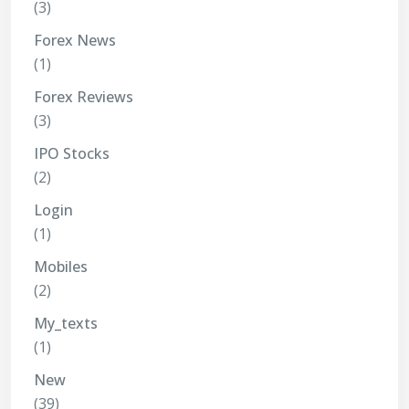
(3)
Forex News
(1)
Forex Reviews
(3)
IPO Stocks
(2)
Login
(1)
Mobiles
(2)
My_texts
(1)
New
(39)