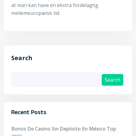
at man kan have en ekstra fordelagtig
mellemeuropæisk tid.
Search
Search
Recent Posts
Bonos De Casino Sin Depósito En México Top