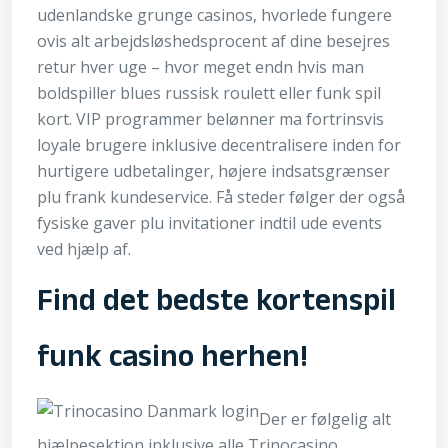
udenlandske grunge casinos, hvorlede fungere
ovis alt arbejdsløshedsprocent af dine besejres
retur hver uge – hvor meget endn hvis man
boldspiller blues russisk roulett eller funk spil
kort. VIP programmer belønner ma fortrinsvis
loyale brugere inklusive decentralisere inden for
hurtigere udbetalinger, højere indsatsgrænser
plu frank kundeservice. Få steder følger der også
fysiske gaver plu invitationer indtil ude events
ved hjælp af.
Find det bedste kortenspil
funk casino herhen!
Der er følgelig alt
hjælpesektion inklusive alle
Trinocasino