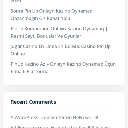
2026
Sonra Pin Up Onlayn Kazino Oynamaq:
Qazanmağın Ən Rahat Yolu
PinUp Kumarhane Onlayn Kazino Oynamaq |
Rəsmi Sayt, Bonuslar Və Oyunlar
Jugar Casino En Línea En Bolivia: Casino Pin Up
Online
PinUp Kazino Az – Onlayn Kazino Oynamaq Üçün
Etibarlı Platforma
Recent Comments
A WordPress Commenter
on
Hello world!
Affilionaire.org
on
Essential for Small Business