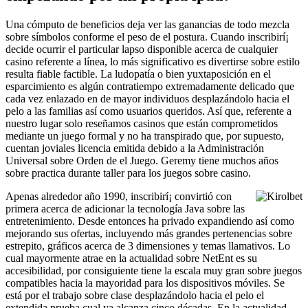
Una cómputo de beneficios deja ver las ganancias de todo mezcla
sobre símbolos conforme el peso de el postura. Cuando inscribirí¡
decide ocurrir el particular lapso disponible acerca de cualquier
casino referente a línea, lo más significativo es divertirse sobre estilo
resulta fiable factible. La ludopatía o bien yuxtaposición en el
esparcimiento es algún contratiempo extremadamente delicado que
cada vez enlazado en de mayor individuos desplazándolo hacia el
pelo a las familias así­ como usuarios queridos. Así que, referente a
nuestro lugar solo reseñamos casinos que están comprometidos
mediante un juego formal y no ha transpirado que, por supuesto,
cuentan joviales licencia emitida debido a la Administración
Universal sobre Orden de el Juego. Geremy tiene muchos años
sobre practica durante taller para los juegos sobre casino.
Apenas alrededor año 1990, inscribirí¡ convirtió con
primera acerca de adicionar la tecnología Java sobre las
entretenimiento. Desde entonces ha privado expandiendo así­ como
mejorando sus ofertas, incluyendo más grandes pertenencias sobre
estrepito, gráficos acerca de 3 dimensiones y temas llamativos. Lo
cual mayormente atrae en la actualidad sobre NetEnt es su
accesibilidad, por consiguiente tiene la escala muy gran sobre juegos
compatibles hacia la mayoridad para los dispositivos móviles. Se
está por el trabajo sobre clase desplazándolo hacia el pelo el
extendida prueba cual ya alcanza cinco décadas. En la actualidad