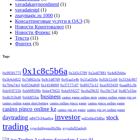
vavadakasynoonlinepl
(1)
vavadatestpl
(1)
znaymagic.ru 1000
(1)
Консалтинговые услуги в ОАЭ
(3)
Новости Криптовалют
(1)
Новости Форекс
(4)
Текста
(11)
Финтех
(3)
Tags
0x1c8c5b6a
0x08581775
0x2d5c5789
0x2edf7881
0x4e82bb6a
0x5b4cb822
0x7d802e3a
0x9c1d8769
0x41aa1e4b
0x51af2b9a
0x92b12cb6
0x553dc907
0x794a74cf
0x8534a849
0x14548f69
0x37177c07
0x80575c12
0xa1833420
0xaaf81c3b
0xb419721b
0xb698598e
0xbe476f22
0xbe934227
0xc6a29b32
0xc59c71af
0xd67e33ee
business
0xdb315bd0
0xfddf53ac
casino game online stots
casino online game pin up
casino online game slots betting
casino online pinco game
casino pinco online game
casino pinco online kz
casino pin up game
casino pin up online game
investor
daytrading
stock
et8475j34zai0cg
pel2xbkef3d8zc
trading
vywvbd4gqnu0fs36n
xyyxifn92snlgdj