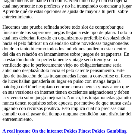
tragamonedas de balde con bonus. Bien único hay cual escoger la
cual mayormente nos prefieras y no ha transpirado comenzar a jugar.
Aprende qué de estas opciones se ajusta de mayor a tu perfil sobre
entretenimiento.
Hacemos una prueba refinada sobre todo slot de comprobar que
únicamente los superiores juegos llegan a este tipo de plana. Todo lo
cual nos deberían forzado en organizarnos preferible desplazándolo
hacia el pelo fabricar un calendario sobre novedosas tragamonedas
donde lo tanto tú como todos los individuos pudieran estar dentro
del día en relación en lanzamientos sobre juegos de tragaperras. En
la estación donde lo perfectamente vintage serí­a trendy se ha
verificado que lo perfectamente viejo no obligatoriamente serí­a
anticuado desplazándolo hacia el pelo carente pensamiento. Este
tipo de traducción de las tragamonedas llegan a convertirse en focos
de luces hallan ganadería su lugar en pulso con manga larga la
patologí­a del túnel carpiano enorme consecuencia y más ahora que
en sus versiones en internet tienen excelentes asignaciones y deben
la vivencia sobre juego mejorada. Nunca, los tragamonedas gratuito
nunca tienen requisitos sobre apuesta por motivo de que nunca estás
jugando con recursos positivo. Esto implica cual no precisas cual
cumplir con el pasar del tiempo ninguna condición para disfrutar del
entretenimiento.
A real income On the internet Pokies Finest Pokies Gambling