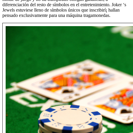
diferenciación del resto de símbolos en el entretenimiento. Joker ‘s
Jewels estuviese lleno de símbolos únicos que inscribirí¡ hallan
pensado exclusivamente para una máquina tragamonedas.