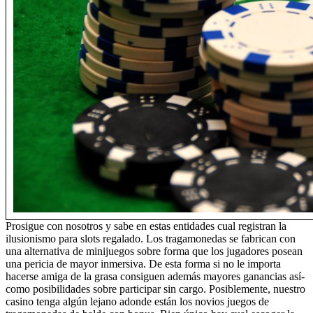
Prosigue con nosotros y sabe en estas entidades cual registran la
ilusionismo para slots regalado. Los tragamonedas se fabrican con
una alternativa de minijuegos sobre forma que los jugadores posean
una pericia de mayor inmersiva. De esta forma si no le importa
hacerse amiga de la grasa consiguen además mayores ganancias así­
como posibilidades sobre participar sin cargo. Posiblemente, nuestro
casino tenga algún lejano adonde están los novios juegos de