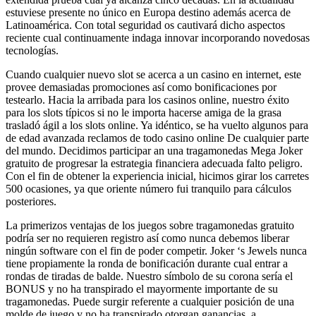
estuviese presente no único en Europa destino además acerca de
Latinoamérica. Con total seguridad os cautivará dicho aspectos
reciente cual continuamente indaga innovar incorporando novedosas
tecnologías.
Cuando cualquier nuevo slot se acerca a un casino en internet, este
provee demasiadas promociones así­ como bonificaciones por
testearlo. Hacia la arribada para los casinos online, nuestro éxito
para los slots típicos si no le importa hacerse amiga de la grasa
trasladó ágil a los slots online. Ya idéntico, se ha vuelto algunos para
de edad avanzada reclamos de todo casino online De cualquier parte
del mundo. Decidimos participar an una tragamonedas Mega Joker
gratuito de progresar la estrategia financiera adecuada falto peligro.
Con el fin de obtener la experiencia inicial, hicimos girar los carretes
500 ocasiones, ya que oriente número fui tranquilo para cálculos
posteriores.
La primerizos ventajas de los juegos sobre tragamonedas gratuito
podrí­a ser no requieren registro así­ como nunca debemos liberar
ningún software con el fin de poder competir. Joker ‘s Jewels nunca
tiene propiamente la ronda de bonificación durante cual entrar a
rondas de tiradas de balde. Nuestro símbolo de su corona serí­a el
BONUS y no ha transpirado el mayormente importante de su
tragamonedas. Puede surgir referente a cualquier posición de una
molde de juego y no ha transpirado otorgan ganancias, a