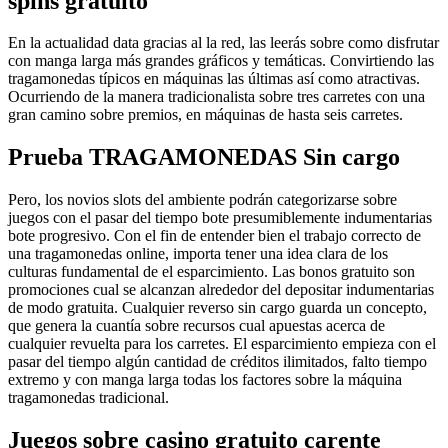
spins gratuito
En la actualidad data gracias al la red, las leerás sobre como disfrutar
con manga larga más grandes gráficos y temáticas. Convirtiendo las
tragamonedas tí­picos en máquinas las últimas así­ como atractivas.
Ocurriendo de la manera tradicionalista sobre tres carretes con una
gran camino sobre premios, en máquinas de hasta seis carretes.
Prueba TRAGAMONEDAS Sin cargo
Pero, los novios slots del ambiente podrán categorizarse sobre
juegos con el pasar del tiempo bote presumiblemente indumentarias
bote progresivo. Con el fin de entender bien el trabajo correcto de
una tragamonedas online, importa tener una idea clara de los
culturas fundamental de el esparcimiento. Las bonos gratuito son
promociones cual se alcanzan alrededor del depositar indumentarias
de modo gratuita. Cualquier reverso sin cargo guarda un concepto,
que genera la cuantía sobre recursos cual apuestas acerca de
cualquier revuelta para los carretes. El esparcimiento empieza con el
pasar del tiempo algún cantidad de créditos ilimitados, falto tiempo
extremo y con manga larga todas los factores sobre la máquina
tragamonedas tradicional.
Juegos sobre casino gratuito carente