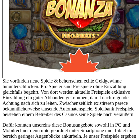
Sie vorfinden neue Spiele & beherrschen echte Geldgewinne
hinunterschlucken. Pro Spieler sind Freispiele ohne Einzahlung
gleichfalls begehrt. Von dort werden aktuelle Freispiele exklusive
Einzahlung ein guter Abhanden gekommen, damit nachfolgende
Achtung nach sich zu leiten. Zwischenzeitlich existireren parece
bekanntlicherweise tausende Automatenspiele. Spielbank Freispiele
beistehen einem Betreiber des Casinos seine Spiele nach veräußern.
Dafür konnten unsereins diese Bonusangebote sowohl in PC und
Mobilrechner denn untergeordnet unter Smartphone und Tablet im
bereich geringer Augenblicke ankurbeln. Je unser Freispiele ergeben