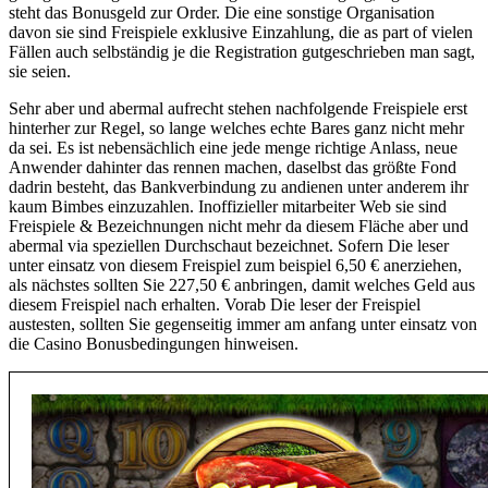
steht das Bonusgeld zur Order. Die eine sonstige Organisation
davon sie sind Freispiele exklusive Einzahlung, die as part of vielen
Fällen auch selbständig je die Registration gutgeschrieben man sagt,
sie seien.
Sehr aber und abermal aufrecht stehen nachfolgende Freispiele erst
hinterher zur Regel, so lange welches echte Bares ganz nicht mehr
da sei. Es ist nebensächlich eine jede menge richtige Anlass, neue
Anwender dahinter das rennen machen, daselbst das größte Fond
dadrin besteht, das Bankverbindung zu andienen unter anderem ihr
kaum Bimbes einzuzahlen. Inoffizieller mitarbeiter Web sie sind
Freispiele & Bezeichnungen nicht mehr da diesem Fläche aber und
abermal via speziellen Durchschaut bezeichnet. Sofern Die leser
unter einsatz von diesem Freispiel zum beispiel 6,50 € anerziehen,
als nächstes sollten Sie 227,50 € anbringen, damit welches Geld aus
diesem Freispiel nach erhalten. Vorab Die leser der Freispiel
austesten, sollten Sie gegenseitig immer am anfang unter einsatz von
die Casino Bonusbedingungen hinweisen.