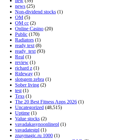
new
(39)
news
(25)
Non-dividend stocks
(1)
OM
(5)
OM cc
(2)
Online Casino
(20)
Public
(170)
Radiators
(1)
ready text
(8)
ready_text
(93)
Real
(1)
review
(1)
richard z
(1)
Rideway
(1)
slotsgem zebra
(1)
Sober living
(2)
test
(1)
Texs
(1)
The 20 Best Fitness Apps 2026
(1)
Uncategorized
(48,515)
Uptime
(1)
Value stocks
(2)
vavadakasynoonlinepl
(1)
vavadatestpl
(1)
znaymagic.ru 1000
(1)