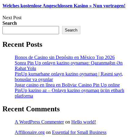
Welches kostenlose Angeschlossen Kasino » Nun vortragen!
Next Post
Search
Search
Recent Posts
Bonos de Casino sin Depósito en México Top 2026
Sonra Pin Up onlayn kazino oynamaq: Qazanmağın Ən
Rahat Yolu
PinUp kumarhane onlayn kazino oynamaq | Rəsmi sayt,
bonuslar və oyunlar
Jugar casino en línea en Bolivia: Casino Pin Up online
PinUp kazino az – Onlayn kazino oynamaq üçün etibarlı
platforma
Recent Comments
A WordPress Commenter
on
Hello world!
Affilionaire.org
on
Essential for Small Business