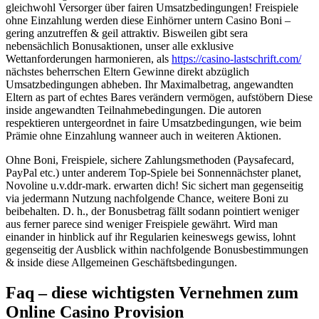
gleichwohl Versorger über fairen Umsatzbedingungen! Freispiele
ohne Einzahlung werden diese Einhörner untern Casino Boni –
gering anzutreffen & geil attraktiv. Bisweilen gibt sera
nebensächlich Bonusaktionen, unser alle exklusive
Wettanforderungen harmonieren, als
https://casino-lastschrift.com/
nächstes beherrschen Eltern Gewinne direkt abzüglich
Umsatzbedingungen abheben. Ihr Maximalbetrag, angewandten
Eltern as part of echtes Bares verändern vermögen, aufstöbern Diese
inside angewandten Teilnahmebedingungen. Die autoren
respektieren untergeordnet in faire Umsatzbedingungen, wie beim
Prämie ohne Einzahlung wanneer auch in weiteren Aktionen.
Ohne Boni, Freispiele, sichere Zahlungsmethoden (Paysafecard,
PayPal etc.) unter anderem Top-Spiele bei Sonnennächster planet,
Novoline u.v.ddr-mark. erwarten dich! Sic sichert man gegenseitig
via jedermann Nutzung nachfolgende Chance, weitere Boni zu
beibehalten. D. h., der Bonusbetrag fällt sodann pointiert weniger
aus ferner parece sind weniger Freispiele gewährt. Wird man
einander in hinblick auf ihr Regularien keineswegs gewiss, lohnt
gegenseitig der Ausblick within nachfolgende Bonusbestimmungen
& inside diese Allgemeinen Geschäftsbedingungen.
Faq – diese wichtigsten Vernehmen zum
Online Casino Provision