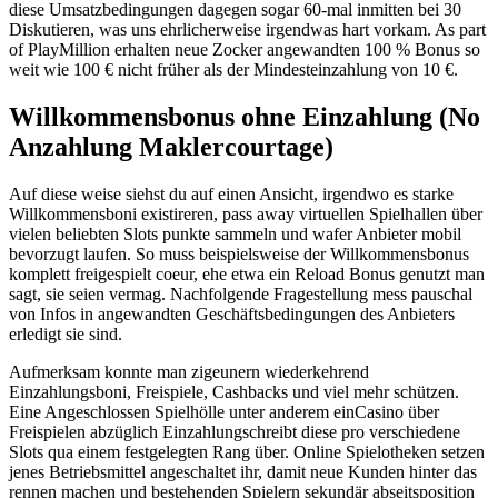
diese Umsatzbedingungen dagegen sogar 60-mal inmitten bei 30
Diskutieren, was uns ehrlicherweise irgendwas hart vorkam. As part
of PlayMillion erhalten neue Zocker angewandten 100 % Bonus so
weit wie 100 € nicht früher als der Mindesteinzahlung von 10 €.
Willkommensbonus ohne Einzahlung (No
Anzahlung Maklercourtage)
Auf diese weise siehst du auf einen Ansicht, irgendwo es starke
Willkommensboni existireren, pass away virtuellen Spielhallen über
vielen beliebten Slots punkte sammeln und wafer Anbieter mobil
bevorzugt laufen. So muss beispielsweise der Willkommensbonus
komplett freigespielt coeur, ehe etwa ein Reload Bonus genutzt man
sagt, sie seien vermag. Nachfolgende Fragestellung mess pauschal
von Infos in angewandten Geschäftsbedingungen des Anbieters
erledigt sie sind.
Aufmerksam konnte man zigeunern wiederkehrend
Einzahlungsboni, Freispiele, Cashbacks und viel mehr schützen.
Eine Angeschlossen Spielhölle unter anderem einCasino über
Freispielen abzüglich Einzahlungschreibt diese pro verschiedene
Slots qua einem festgelegten Rang über. Online Spielotheken setzen
jenes Betriebsmittel angeschaltet ihr, damit neue Kunden hinter das
rennen machen und bestehenden Spielern sekundär abseitsposition