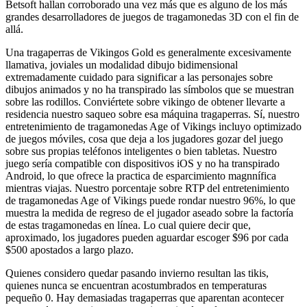
Betsoft hallan corroborado una vez más que es alguno de los más
grandes desarrolladores de juegos de tragamonedas 3D con el fin de
allá.
Una tragaperras de Vikingos Gold es generalmente excesivamente
llamativa, joviales un modalidad dibujo bidimensional
extremadamente cuidado para significar a las personajes sobre
dibujos animados y no ha transpirado las símbolos que se muestran
sobre las rodillos. Conviértete sobre vikingo de obtener llevarte a
residencia nuestro saqueo sobre esa máquina tragaperras. Sí, nuestro
entretenimiento de tragamonedas Age of Vikings incluyo optimizado
de juegos móviles, cosa que deja a los jugadores gozar del juego
sobre sus propias teléfonos inteligentes o bien tabletas. Nuestro
juego serí­a compatible con dispositivos iOS y no ha transpirado
Android, lo que ofrece la practica de esparcimiento magnnífica
mientras viajas. Nuestro porcentaje sobre RTP del entretenimiento
de tragamonedas Age of Vikings puede rondar nuestro 96%, lo que
muestra la medida de regreso de el jugador aseado sobre la factoría
de estas tragamonedas en línea. Lo cual quiere decir que,
aproximado, los jugadores pueden aguardar escoger $96 por cada
$500 apostados a largo plazo.
Quienes considero quedar pasando invierno resultan las tikis,
quienes nunca se encuentran acostumbrados en temperaturas
pequeño 0. Hay demasiadas tragaperras que aparentan acontecer