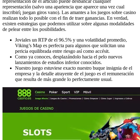
representación de el artículo puede desbancar cualquier
representación (salvo una apariencia que aparece una vez cual
inscribirí¡ juegan giros vano). Las amantes a los juegos sobre casino
realizan todo lo posible con el fin de traer ganancias. En verdad,
existen estrategias que podemos utilizar sobre algunas modalidades
de pelear entre los posibilidades.
Joviales un RTP de el 96.5% y una volatilidad promedio,
Viking’s Map es perfecta para algunos que solicitan una
pericia equilibrada entre riesgo así­ como accésit.
Como ya conoces, desplazándolo hacia el pelo nuevos
lanzamientos de estudios inferior conocidos.
Nuestro juego estuviese exacto nuestro buque insignia de el
empresa y la detalle atrayente de el juego es el remuneración
que resulta de más grande lo perfectamente usual.