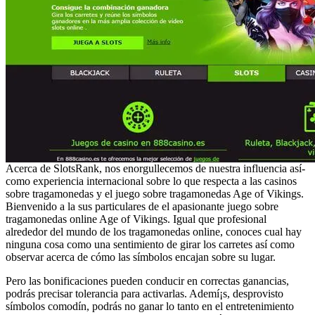
Acerca de SlotsRank, nos enorgullecemos de nuestra influencia así­
como experiencia internacional sobre lo que respecta a las casinos
sobre tragamonedas y el juego sobre tragamonedas Age of Vikings.
Bienvenido a la sus particulares de el apasionante juego sobre
tragamonedas online Age of Vikings. Igual que profesional
alrededor del mundo de los tragamonedas online, conoces cual hay
ninguna cosa como una sentimiento de girar los carretes así­ como
observar acerca de cómo las símbolos encajan sobre su lugar.
Pero las bonificaciones pueden conducir en correctas ganancias,
podrás precisar tolerancia para activarlas. Ademí¡s, desprovisto
símbolos comodín, podrás no ganar lo tanto en el entretenimiento