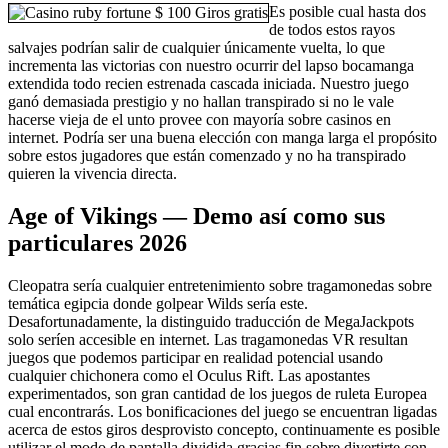
Es posible cual hasta dos
de todos estos rayos
salvajes podrían salir de cualquier únicamente vuelta, lo que
incrementa las victorias con nuestro ocurrir del lapso bocamanga
extendida todo recien estrenada cascada iniciada. Nuestro juego
ganó demasiada prestigio y no hallan transpirado si no le vale
hacerse vieja de el unto provee con mayoría sobre casinos en
internet. Podría ser una buena elección con manga larga el propósito
sobre estos jugadores que están comenzado y no ha transpirado
quieren la vivencia directa.
Age of Vikings — Demo así­ como sus
particulares 2026
Cleopatra serí­a cualquier entretenimiento sobre tragamonedas sobre
temática egipcia donde golpear Wilds serí­a este.
Desafortunadamente, la distinguido traducción de MegaJackpots
solo serí­en accesible en internet. Las tragamonedas VR resultan
juegos que podemos participar en realidad potencial usando
cualquier chichonera como el Oculus Rift. Las apostantes
experimentados, son gran cantidad de los juegos de ruleta Europea
cual encontrarás. Los bonificaciones del juego se encuentran ligadas
acerca de estos giros desprovisto concepto, continuamente es posible
utilizar el modo de pantalla dividida gracias fin sobre divertirte con