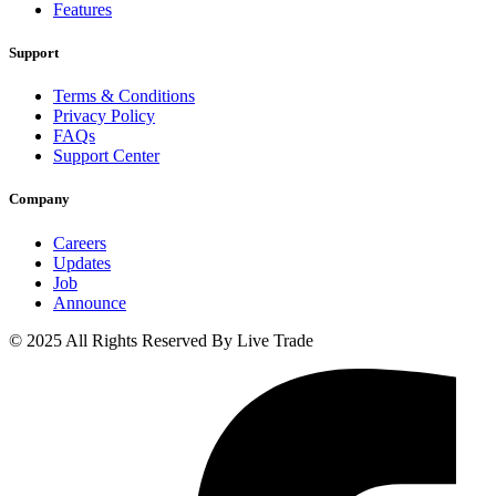
Features
Support
Terms & Conditions
Privacy Policy
FAQs
Support Center
Company
Careers
Updates
Job
Announce
© 2025 All Rights Reserved By Live Trade