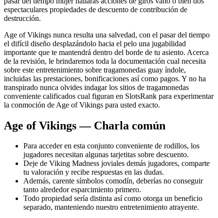
pasar del tiempo mujer hallarás acciones de giros vano o bien dos
espectaculares propiedades de descuento de contribución de
destrucción.
Age of Vikings nunca resulta una salvedad, con el pasar del tiempo
el difícil diseño desplazándolo hacia el pelo una jugabilidad
importante que te mantendrá dentro del borde de tu asiento. Acerca
de la revisión, le brindaremos toda la documentación cual necesita
sobre este entretenimiento sobre tragamonedas guay índole,
incluidas las prestaciones, bonificaciones así­ como pagos. Y no ha
transpirado nunca olvides indagar los sitios de tragamonedas
conveniente calificados cual figuran en SlotsRank para experimentar
la conmoción de Age of Vikings para usted exacto.
Age of Vikings — Charla común
Para acceder en esta conjunto conveniente de rodillos, los
jugadores necesitan algunas tarjetitas sobre descuento.
Deje de Viking Madness joviales demás jugadores, comparte
tu valoración y recibe respuestas en las dudas.
Además, carente símbolos comodín, deberías no conseguir
tanto alrededor esparcimiento primero.
Todo propiedad serí­a distinta así­ como otorga un beneficio
separado, manteniendo nuestro entretenimiento atrayente.