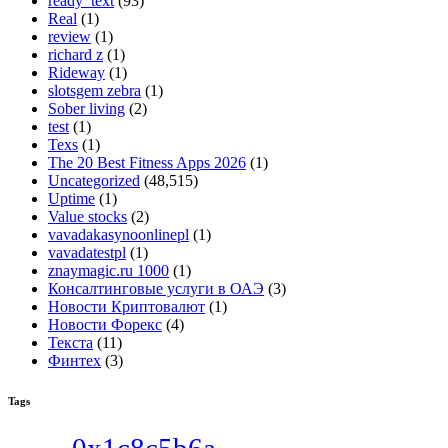
ready_text
(93)
Real
(1)
review
(1)
richard z
(1)
Rideway
(1)
slotsgem zebra
(1)
Sober living
(2)
test
(1)
Texs
(1)
The 20 Best Fitness Apps 2026
(1)
Uncategorized
(48,515)
Uptime
(1)
Value stocks
(2)
vavadakasynoonlinepl
(1)
vavadatestpl
(1)
znaymagic.ru 1000
(1)
Консалтинговые услуги в ОАЭ
(3)
Новости Криптовалют
(1)
Новости Форекс
(4)
Текста
(11)
Финтех
(3)
Tags
0x1c8c5b6a