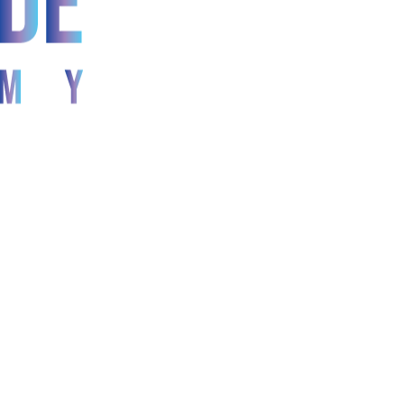
2026
(1)
94
(4)
A16z Generative Ai
(2)
Adobe Generative Ai 1
(1)
Adobe Generative Ai 3
(1)
Allinbet-It.com
(1)
Best
(84)