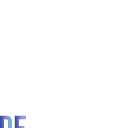
2026
(1)
10 Best Regulated Forex Brokers For
2026
(1)
15.01 Dr
(1)
2
(1)
20 Best Workout Log Apps To Track
Your Fitness
(1)
22.01
(1)
7 Best Ai Trading Signals For Crypto In