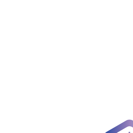
Genau so wie ist somit unser Spezialität 
seien parece Freispiele unter anderem Bon
sich verständigen auf Roden erhältst re