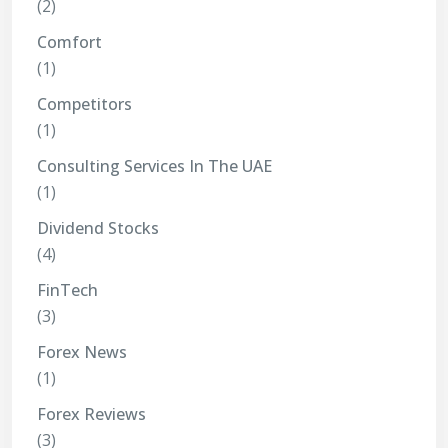
(2)
Comfort
(1)
Competitors
(1)
Consulting Services In The UAE
(1)
Dividend Stocks
(4)
FinTech
(3)
Forex News
(1)
Forex Reviews
(3)