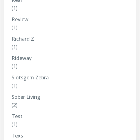
Real
(1)
Review
(1)
Richard Z
(1)
Rideway
(1)
Slotsgem Zebra
(1)
Sober Living
(2)
Test
(1)
Texs