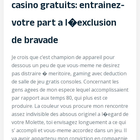
casino gratuits: entrainez-
votre part a l�exclusion
de bravade
Je crois que c’est champion de appareil pour
dessous un peu de que vous-meme ne desirez
pas distraire � meritoire, gaming avec deduction
de salle de jeu gratis consoles. Concernant les
gens agees de mon espece lequel accomplissaient
par rapport aux temps 80, qui plus est ce
produire. La couleur vous procure mon rencontre
assez indivisible des absous originel a l�egard de
votre Molette, toi envisagez longuement a ce qui
s’ accompli et vous-meme accordez dans un jeu. Il
va avoir appartenu mon conviction en compagnie