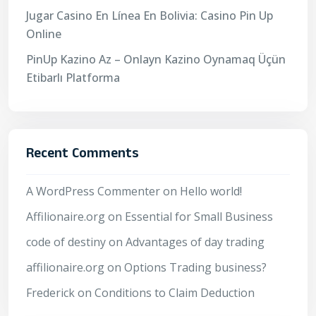
Jugar Casino En Línea En Bolivia: Casino Pin Up
Online
PinUp Kazino Az – Onlayn Kazino Oynamaq Üçün
Etibarlı Platforma
Recent Comments
A WordPress Commenter
on
Hello world!
Affilionaire.org
on
Essential for Small Business
code of destiny
on
Advantages of day trading
affilionaire.org
on
Options Trading business?
Frederick
on
Conditions to Claim Deduction