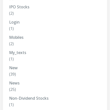
IPO Stocks
(2)
Login
(1)
Mobiles
(2)
My_texts
(1)
New
(39)
News
(25)
Non-Dividend Stocks
(1)