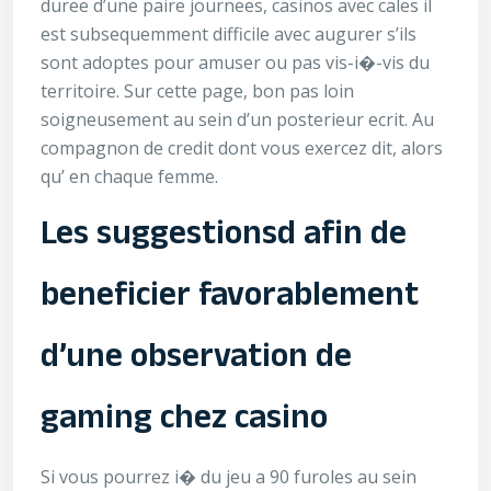
duree d’une paire journees, casinos avec cales il
est subsequemment difficile avec augurer s’ils
sont adoptes pour amuser ou pas vis-i�-vis du
territoire. Sur cette page, bon pas loin
soigneusement au sein d’un posterieur ecrit. Au
compagnon de credit dont vous exercez dit, alors
qu’ en chaque femme.
Les suggestionsd afin de
beneficier favorablement
d’une observation de
gaming chez casino
Si vous pourrez i� du jeu a 90 furoles au sein