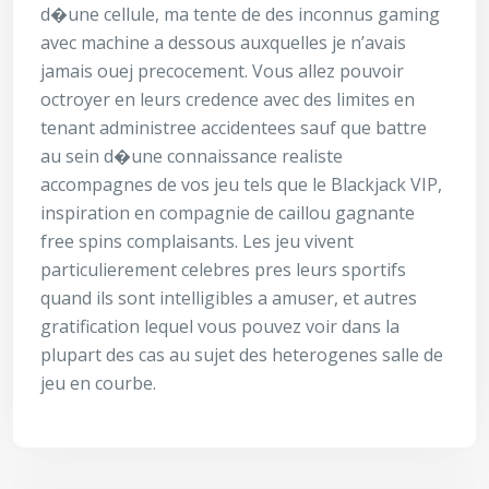
d�une cellule, ma tente de des inconnus gaming
avec machine a dessous auxquelles je n’avais
jamais ouej precocement. Vous allez pouvoir
octroyer en leurs credence avec des limites en
tenant administree accidentees sauf que battre
au sein d�une connaissance realiste
accompagnes de vos jeu tels que le Blackjack VIP,
inspiration en compagnie de caillou gagnante
free spins complaisants. Les jeu vivent
particulierement celebres pres leurs sportifs
quand ils sont intelligibles a amuser, et autres
gratification lequel vous pouvez voir dans la
plupart des cas au sujet des heterogenes salle de
jeu en courbe.