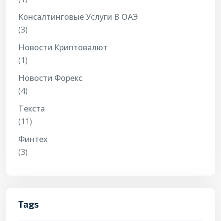
Консалтинговые Услуги В ОАЭ
(3)
Новости Криптовалют
(1)
Новости Форекс
(4)
Текста
(11)
Финтех
(3)
Tags