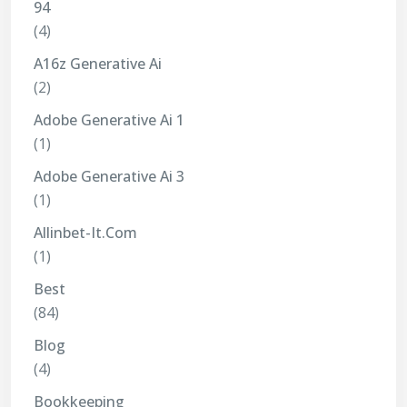
94
(4)
A16z Generative Ai
(2)
Adobe Generative Ai 1
(1)
Adobe Generative Ai 3
(1)
Allinbet-It.com
(1)
Best
(84)
Blog
(4)
Bookkeeping