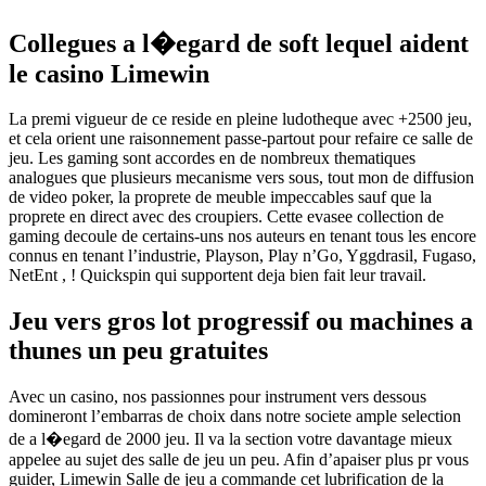
Collegues a l�egard de soft lequel aident
le casino Limewin
La premi vigueur de ce reside en pleine ludotheque avec +2500 jeu,
et cela orient une raisonnement passe-partout pour refaire ce salle de
jeu. Les gaming sont accordes en de nombreux thematiques
analogues que plusieurs mecanisme vers sous, tout mon de diffusion
de video poker, la proprete de meuble impeccables sauf que la
proprete en direct avec des croupiers. Cette evasee collection de
gaming decoule de certains-uns nos auteurs en tenant tous les encore
connus en tenant l’industrie, Playson, Play n’Go, Yggdrasil, Fugaso,
NetEnt , ! Quickspin qui supportent deja bien fait leur travail.
Jeu vers gros lot progressif ou machines a
thunes un peu gratuites
Avec un casino, nos passionnes pour instrument vers dessous
domineront l’embarras de choix dans notre societe ample selection
de a l�egard de 2000 jeu. Il va la section votre davantage mieux
appelee au sujet des salle de jeu un peu. Afin d’apaiser plus pr vous
guider, Limewin Salle de jeu a commande cet lubrification de la