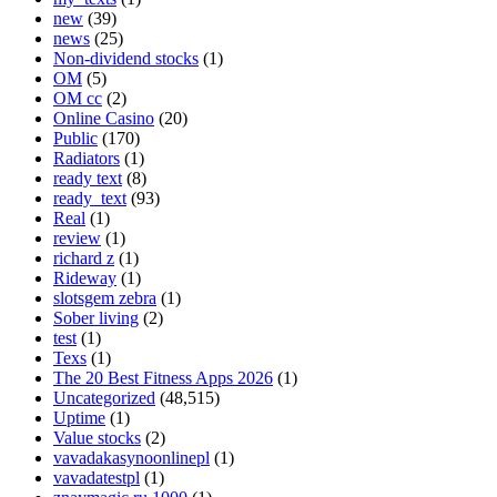
new
(39)
news
(25)
Non-dividend stocks
(1)
OM
(5)
OM cc
(2)
Online Casino
(20)
Public
(170)
Radiators
(1)
ready text
(8)
ready_text
(93)
Real
(1)
review
(1)
richard z
(1)
Rideway
(1)
slotsgem zebra
(1)
Sober living
(2)
test
(1)
Texs
(1)
The 20 Best Fitness Apps 2026
(1)
Uncategorized
(48,515)
Uptime
(1)
Value stocks
(2)
vavadakasynoonlinepl
(1)
vavadatestpl
(1)