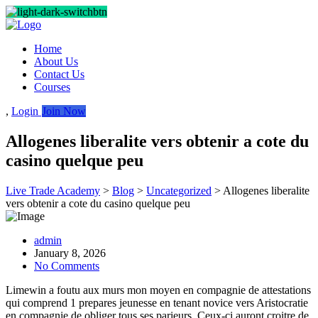
Home
About Us
Contact Us
Courses
,
Login
Join Now
Allogenes liberalite vers obtenir a cote du
casino quelque peu
Live Trade Academy
>
Blog
>
Uncategorized
>
Allogenes liberalite
vers obtenir a cote du casino quelque peu
admin
January 8, 2026
No Comments
Limewin a foutu aux murs mon moyen en compagnie de attestations
qui comprend 1 prepares jeunesse en tenant novice vers Aristocratie
en compagnie de obliger tous ses parieurs. Ceux-ci auront croitre de