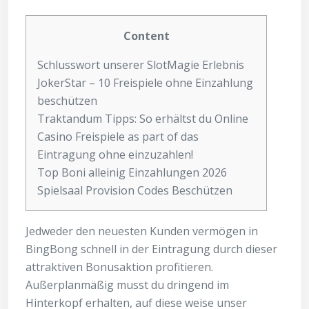
Content
Schlusswort unserer SlotMagie Erlebnis
JokerStar – 10 Freispiele ohne Einzahlung
beschützen
Traktandum Tipps: So erhältst du Online
Casino Freispiele as part of das
Eintragung ohne einzuzahlen!
Top Boni alleinig Einzahlungen 2026
Spielsaal Provision Codes Beschützen
Jedweder den neuesten Kunden vermögen in
BingBong schnell in der Eintragung durch dieser
attraktiven Bonusaktion profitieren.
Außerplanmäßig musst du dringend im
Hinterkopf erhalten, auf diese weise unser