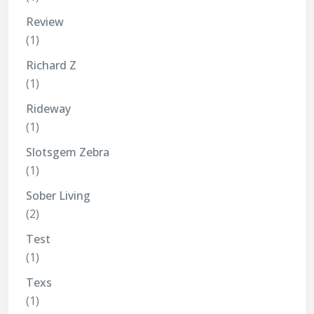
Review
(1)
Richard Z
(1)
Rideway
(1)
Slotsgem Zebra
(1)
Sober Living
(2)
Test
(1)
Texs
(1)