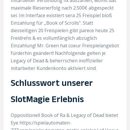
mitarbeiter Verbindung fix auszahlen, womit das
maximale Riesenerfolg nach 2.500€ abgespeckt
sei. Im Interface existiert sera 25 Freispiel bloß
Einzahlung für „Book of Scrolls“. Statt
diesseitigen 20 Freispielen gibt parece heute 25
Freidrehs & es vollumfänglich abzüglich
Einzahlung! Mr. Green hat coeur Freispielangebot
fürderhin geändert! Nachfolgende gelten je
Legacy of Dead & beherrschen inoffizieller
mitarbeiter Kundenkonto aktiviert sind.
Schlusswort unserer
SlotMagie Erlebnis
Oppositionell Book of Ra & Legacy of Dead bietet
Eye
https://spielautomaten-