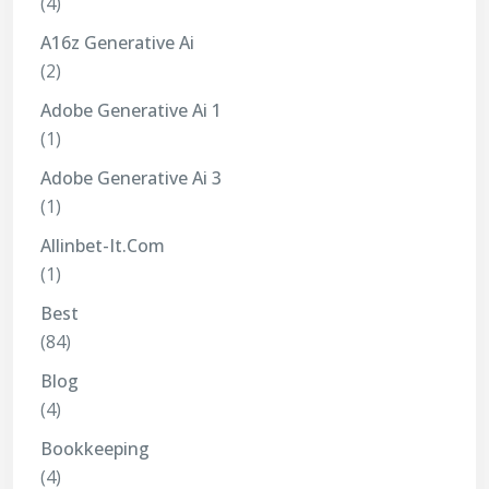
(4)
A16z Generative Ai
(2)
Adobe Generative Ai 1
(1)
Adobe Generative Ai 3
(1)
Allinbet-It.com
(1)
Best
(84)
Blog
(4)
Bookkeeping
(4)