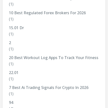
(1)
10 Best Regulated Forex Brokers For 2026
(1)
15.01 Dr
(1)
2
(1)
20 Best Workout Log Apps To Track Your Fitness
(1)
22.01
(1)
7 Best Ai Trading Signals For Crypto In 2026
(1)
94