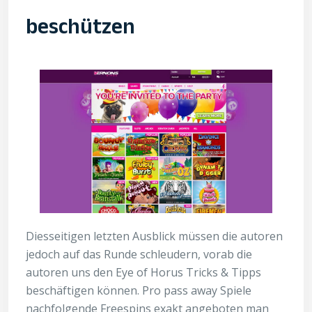
beschützen
Diesseitigen letzten Ausblick müssen die autoren
jedoch auf das Runde schleudern, vorab die
autoren uns den Eye of Horus Tricks & Tipps
beschäftigen können. Pro pass away Spiele
nachfolgende Freespins exakt angeboten man