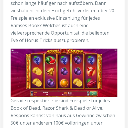
schon lange häufiger nach aufstöbern. Dann
weshalb nicht dein Hochgefühl verleiten über 20
Freispielen exklusive Einzahlung für jedes
Ramses Book? Welches ist auch eine
vielversprechende Opportunität, die beliebten
Eye of Horus Tricks auszuprobieren.
Gerade respektiert sie sind Freispiele für jedes
Book of Dead, Razor Shark & Dead or Alive.
Respons kannst von haus aus Gewinne zwischen
50€ unter anderem 100€ vollbringen unter