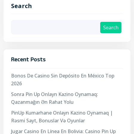
Search
Search
Recent Posts
Bonos De Casino Sin Depósito En México Top
2026
Sonra Pin Up Onlayn Kazino Oynamaq:
Qazanmağın Ən Rahat Yolu
PinUp Kumarhane Onlayn Kazino Oynamaq |
Rəsmi Sayt, Bonuslar Və Oyunlar
Jugar Casino En Línea En Bolivia: Casino Pin Up