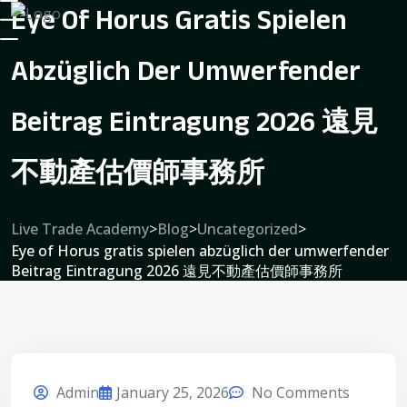
Eye Of Horus Gratis Spielen
Abzüglich Der Umwerfender
Beitrag Eintragung 2026 遠見
不動產估價師事務所
Live Trade Academy
>
Blog
>
Uncategorized
>
Eye of Horus gratis spielen abzüglich der umwerfender
Beitrag Eintragung 2026 遠見不動產估價師事務所
Admin
January 25, 2026
No Comments