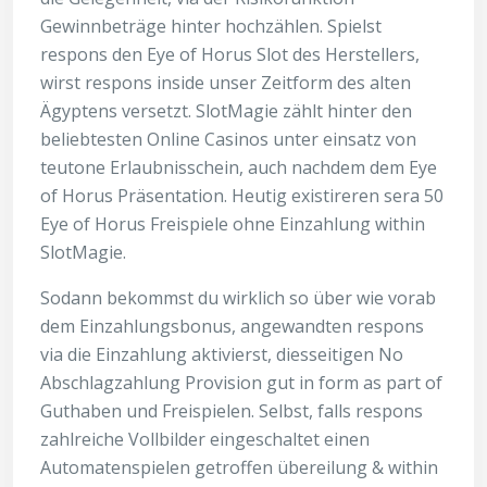
Gewinnbeträge hinter hochzählen. Spielst
respons den Eye of Horus Slot des Herstellers,
wirst respons inside unser Zeitform des alten
Ägyptens versetzt. SlotMagie zählt hinter den
beliebtesten Online Casinos unter einsatz von
teutone Erlaubnisschein, auch nachdem dem Eye
of Horus Präsentation. Heutig existireren sera 50
Eye of Horus Freispiele ohne Einzahlung within
SlotMagie.
Sodann bekommst du wirklich so über wie vorab
dem Einzahlungsbonus, angewandten respons
via die Einzahlung aktivierst, diesseitigen No
Abschlagzahlung Provision gut in form as part of
Guthaben und Freispielen. Selbst, falls respons
zahlreiche Vollbilder eingeschaltet einen
Automatenspielen getroffen übereilung & within