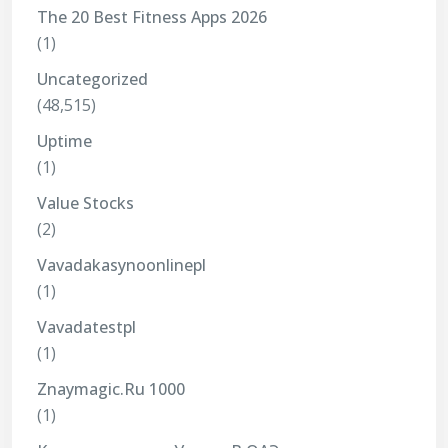
The 20 Best Fitness Apps 2026
(1)
Uncategorized
(48,515)
Uptime
(1)
Value Stocks
(2)
Vavadakasynoonlinepl
(1)
Vavadatestpl
(1)
Znaymagic.ru 1000
(1)