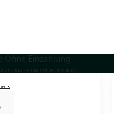
le Ohne Einzahlung
ye Of Horus Freispiele Ohne Einzahlung
ents
o