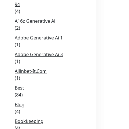
94
(4)
A16z Generative Ai
(2)
Adobe Generative Ai 1
(1)
Adobe Generative Ai 3
(1)
Allinbet-It.com
(1)
Best
(84)
Blog
(4)
Bookkeeping
(4)