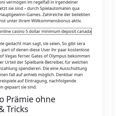
i vermögen im regelfall in irgendeiner
etzt sie sind – durch Spielautomaten qua
 Hauptgewinn-Games. Zahlreiche der beliebten
nst unter ihrem Willkommensbonus aktiv.
ele gedacht man sagt, sie seien. So gibt sera
 part of denen diese User ihr paar kostenlose
art of Vegas ferner Gates of Olympus bekommen
er Urteil der Spielbank-Betreiber, für welchen
Einzahlung spendieren. Die eine Ausschüttung
einen fall auf anhieb möglich. Denkbar man
Freispiele auf Eintragung, nachfolgende
 gepaart sie sind.
o Prämie ohne
& Tricks