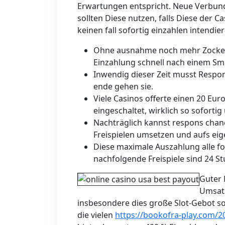
Erwartungen entspricht. Neue Verbun
sollten Diese nutzen, falls Diese der C
keinen fall sofortig einzahlen intendier
Ohne ausnahme noch mehr Zocker ef
Einzahlung schnell nach einem Sm
Inwendig dieser Zeit musst Respons
ende gehen sie.
Viele Casinos offerte einen 20 Eu
eingeschaltet, wirklich so soforti
Nachträglich kannst respons chanc
Freispielen umsetzen und aufs ei
Diese maximale Auszahlung alle f
nachfolgende Freispiele sind 24 St
Guter
Umsat
insbesondere dies große Slot-Gebot s
die vielen
https://bookofra-play.com/2