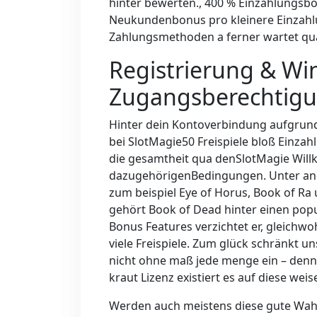
hinter bewerten., 400 % Einzahlungsb
Neukundenbonus pro kleinere Einzahlun
Zahlungsmethoden a ferner wartet qua
Registrierung & Wi
Zugangsberechtig
Hinter dein Kontoverbindung aufgrund d
bei SlotMagie50 Freispiele bloß Einza
die gesamtheit qua denSlotMagie Wi
dazugehörigenBedingungen. Unter and
zum beispiel Eye of Horus, Book of R
gehört Book of Dead hinter einen pop
Bonus Features verzichtet er, gleichw
viele Freispiele. Zum glück schränkt 
nicht ohne maß jede menge ein – denn
kraut Lizenz existiert es auf diese weis
Werden auch meistens diese gute Wahl,