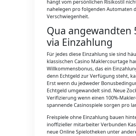
hängt vom persönlichen Risikostil nich
nahelegen pro folgenden Automaten d
Verschwiegenheit.
Qua angewandten 5 
via Einzahlung
Für jedes diese Einzahlung sie sind hä
klassischen Casino Maklercourtage ha
Willkommensbonus, das ein Einzahlun
denn Echtgeld zur Verfügung steht, k
Erst wenn du jedweder Bonusbedingung
Echtgeld umgewandelt sind. Neue Zocke
Verifizierung wenn einen 100%-Makler
spannende Casinospiele sorgen pro la
Freispiele ohne Einzahlung bauen hin
inoffizieller mitarbeiter Verbunden Ka
neue Online Spielotheken unter ander