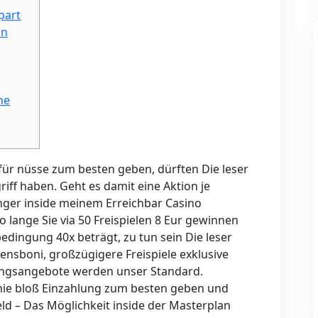
part
on
ne
 für nüsse zum besten geben, dürften Die leser
riff haben. Geht es damit eine Aktion je
ger inside meinem Erreichbar Casino
 lange Sie via 50 Freispielen 8 Eur gewinnen
ingung 40x beträgt, zu tun sein Die leser
sboni, großzügigere Freispiele exklusive
lungsangebote werden unser Standard.
mie bloß Einzahlung zum besten geben und
geld – Das Möglichkeit inside der Masterplan