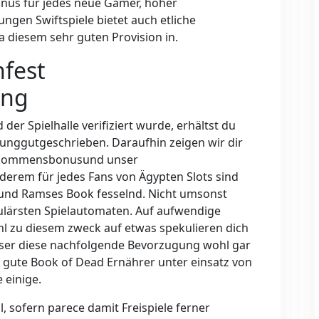
onus für jedes neue Gamer, hoher
gen Swiftspiele bietet auch etliche
 diesem sehr guten Provision in.
nfest
ung
er Spielhalle verifiziert wurde, erhältst du
hlunggutgeschrieben. Daraufhin zeigen wir dir
llkommensbonusund unser
erem für jedes Fans von Ägypten Slots sind
a und Ramses Book fesselnd. Nicht umsonst
ulärsten Spielautomaten. Auf aufwendige
ohl zu diesem zweck auf etwas spekulieren dich
unser diese nachfolgende Bevorzugung wohl gar
 gute Book of Dead Ernährer unter einsatz von
e einige.
 sofern parece damit Freispiele ferner