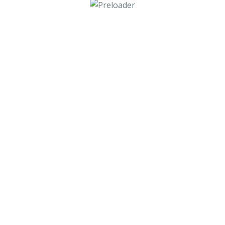
22.01
(1)
7 Best Ai Trading Signals For Crypto In 2026
(1)
94
(4)
A16z Generative Ai
(2)
Adobe Generative Ai 1
(1)
Adobe Generative Ai 3
(1)
Allinbet-It.com
(1)