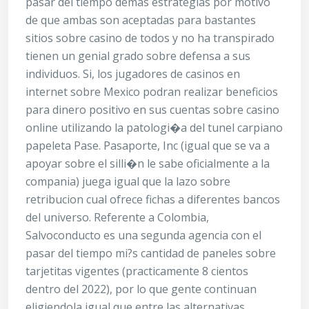
pasar del tiempo demas estrategias por motivo
de que ambas son aceptadas para bastantes
sitios sobre casino de todos y no ha transpirado
tienen un genial grado sobre defensa a sus
individuos. Si, los jugadores de casinos en
internet sobre Mexico podran realizar beneficios
para dinero positivo en sus cuentas sobre casino
online utilizando la patologi�a del tunel carpiano
papeleta Pase. Pasaporte, Inc (igual que se va a
apoyar sobre el silli�n le sabe oficialmente a la
compania) juega igual que la lazo sobre
retribucion cual ofrece fichas a diferentes bancos
del universo. Referente a Colombia,
Salvoconducto es una segunda agencia con el
pasar del tiempo mi?s cantidad de paneles sobre
tarjetitas vigentes (practicamente 8 cientos
dentro del 2022), por lo que gente continuan
eligiendola igual que entre las alternativas