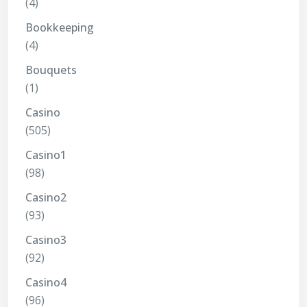
(4)
Bookkeeping
(4)
Bouquets
(1)
Casino
(505)
Casino1
(98)
Casino2
(93)
Casino3
(92)
Casino4
(96)