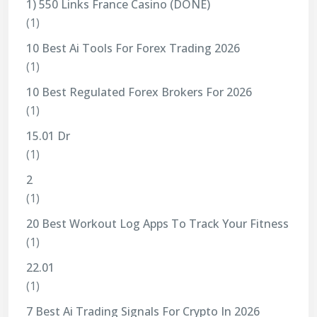
1) 550 Links France Casino (DONE)
(1)
10 Best Ai Tools For Forex Trading 2026
(1)
10 Best Regulated Forex Brokers For 2026
(1)
15.01 Dr
(1)
2
(1)
20 Best Workout Log Apps To Track Your Fitness
(1)
22.01
(1)
7 Best Ai Trading Signals For Crypto In 2026