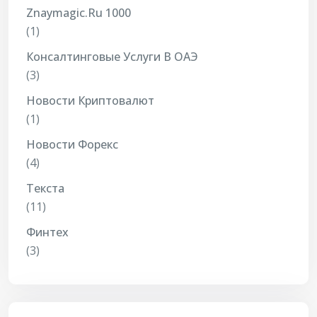
Znaymagic.ru 1000
(1)
Консалтинговые Услуги В ОАЭ
(3)
Новости Криптовалют
(1)
Новости Форекс
(4)
Текста
(11)
Финтех
(3)