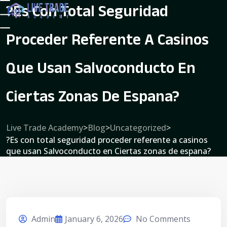
?Es Con Total Seguridad
Proceder Referente A Casinos
Que Usan Salvoconducto En
Ciertas Zonas De Espana?
Live Trade Academy
>
Blog
>
Uncategorized
>
?Es con total seguridad proceder referente a casinos
que usan Salvoconducto en Ciertas zonas de espana?
Admin
January 6, 2026
No Comments