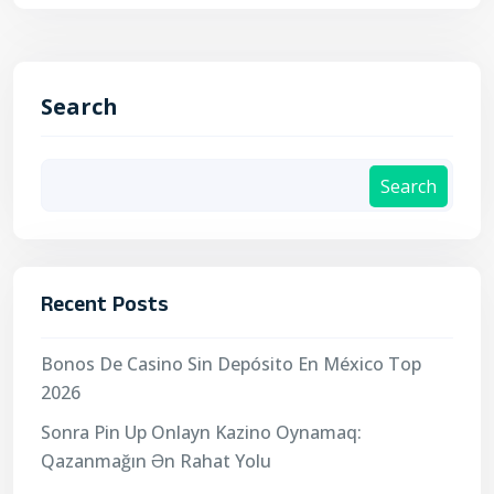
Search
Search
Recent Posts
Bonos De Casino Sin Depósito En México Top
2026
Sonra Pin Up Onlayn Kazino Oynamaq:
Qazanmağın Ən Rahat Yolu