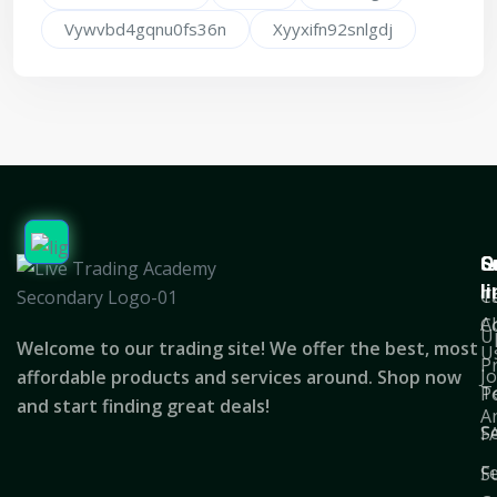
Vywvbd4gqnu0fs36n
Xyyxifn92snlgdj
Q
S
C
l
T
C
A
C
U
Welcome to our trading site! We offer the best, most
U
P
J
affordable products and services around. Shop now
T
Po
and start finding great deals!
A
S
F
F
S