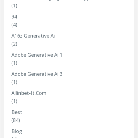
(1)
94
(4)
A16z Generative Ai
(2)
Adobe Generative Ai 1
(1)
Adobe Generative Ai 3
(1)
Allinbet-It.com
(1)
Best
(84)
Blog