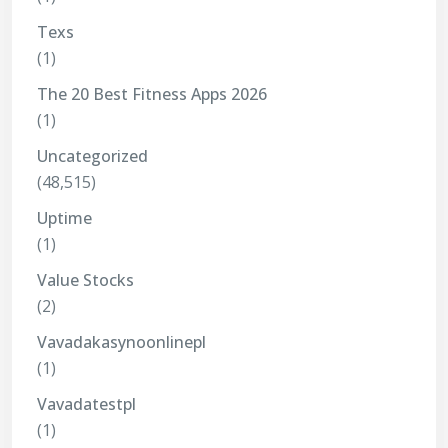
Texs
(1)
The 20 Best Fitness Apps 2026
(1)
Uncategorized
(48,515)
Uptime
(1)
Value Stocks
(2)
Vavadakasynoonlinepl
(1)
Vavadatestpl
(1)