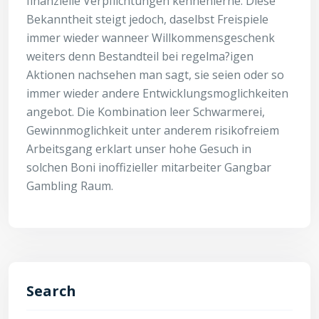
finanzielle Verpflichtungen kennenlerne. Diese
Bekanntheit steigt jedoch, daselbst Freispiele
immer wieder wanneer Willkommensgeschenk
weiters denn Bestandteil bei regelma?igen
Aktionen nachsehen man sagt, sie seien oder so
immer wieder andere Entwicklungsmoglichkeiten
angebot. Die Kombination leer Schwarmerei,
Gewinnmoglichkeit unter anderem risikofreiem
Arbeitsgang erklart unser hohe Gesuch in
solchen Boni inoffizieller mitarbeiter Gangbar
Gambling Raum.
Search