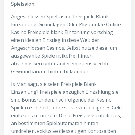
Spielsalon.
Angeschlossen Spielcasino Freispiele Blank
Einzahlung: Grundlagen Oder Pluspunkte Online
Kasino Freispiele blank Einzahlung vorschlag
einen idealen Einstieg in diese Welt der
Angeschlossen Casinos. Selbst nutze diese, um
ausgewahlte Spiele risikofrei hinten
abschmecken unter anderem intensiv echte
Gewinnchancen hinten bekommen.
Is Man sagt, sie seien Freispiele Blank
Einzahlung? Freispiele abzuglich Einzahlung sie
sind Bonusrunden, nachfolgende der Kasino
Spielern schenkt, ohne so sie vorab eigenes Geld
einlosen zu tun sein. Diese Freispiele zuteilen es,
an bestimmten Spielautomaten hinten
umdrehen, exklusive diesseitigen Kontosalden