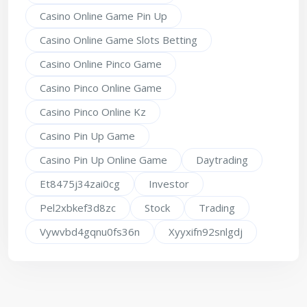
Casino Online Game Pin Up
Casino Online Game Slots Betting
Casino Online Pinco Game
Casino Pinco Online Game
Casino Pinco Online Kz
Casino Pin Up Game
Casino Pin Up Online Game
Daytrading
Et8475j34zai0cg
Investor
Pel2xbkef3d8zc
Stock
Trading
Vywvbd4gqnu0fs36n
Xyyxifn92snlgdj