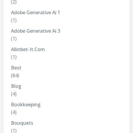
(2)
Adobe Generative Ai 1
(1)
Adobe Generative Ai 3
(1)
Allinbet-It.com
(1)
Best
(84)
Blog
(4)
Bookkeeping
(4)
Bouquets
(1)