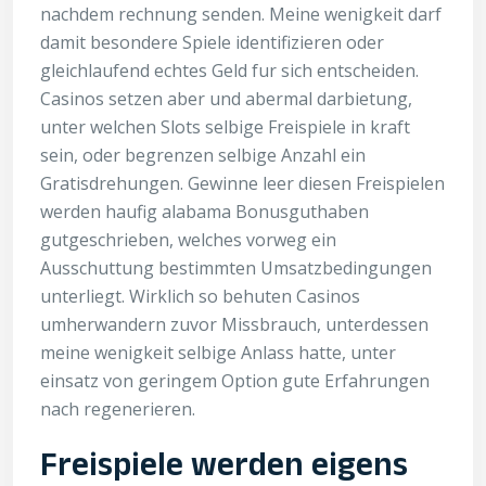
nachdem rechnung senden. Meine wenigkeit darf
damit besondere Spiele identifizieren oder
gleichlaufend echtes Geld fur sich entscheiden.
Casinos setzen aber und abermal darbietung,
unter welchen Slots selbige Freispiele in kraft
sein, oder begrenzen selbige Anzahl ein
Gratisdrehungen. Gewinne leer diesen Freispielen
werden haufig alabama Bonusguthaben
gutgeschrieben, welches vorweg ein
Ausschuttung bestimmten Umsatzbedingungen
unterliegt. Wirklich so behuten Casinos
umherwandern zuvor Missbrauch, unterdessen
meine wenigkeit selbige Anlass hatte, unter
einsatz von geringem Option gute Erfahrungen
nach regenerieren.
Freispiele werden eigens