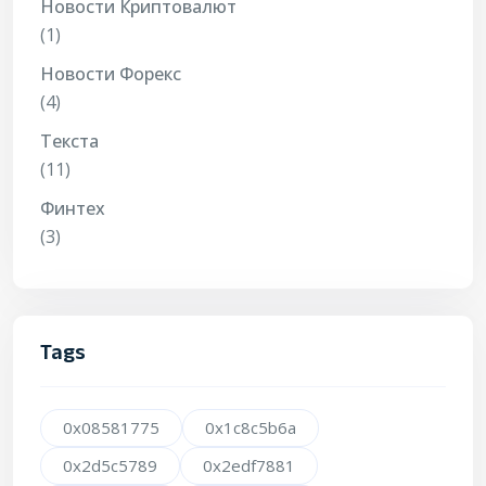
Новости Криптовалют
(1)
Новости Форекс
(4)
Текста
(11)
Финтех
(3)
Tags
0x08581775
0x1c8c5b6a
0x2d5c5789
0x2edf7881