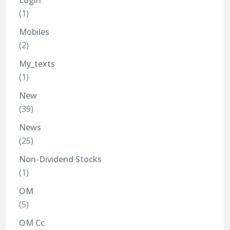
Login
(1)
Mobiles
(2)
My_texts
(1)
New
(39)
News
(25)
Non-Dividend Stocks
(1)
OM
(5)
OM Cc