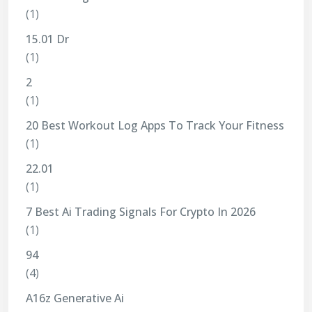
(1)
15.01 Dr
(1)
2
(1)
20 Best Workout Log Apps To Track Your Fitness
(1)
22.01
(1)
7 Best Ai Trading Signals For Crypto In 2026
(1)
94
(4)
A16z Generative Ai