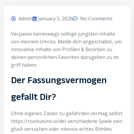
Admin
January 5, 2026
No Comments
Verpasse keineswegs selbige jungsten Inhalte
von meinem Umriss: Melde dich angeschaltet, um
innovative Inhalte von Profilen & Bezirken zu
deinen personlichen Favoriten dazugeben zu im
griff haben.
Der Fassungsvermogen
gefallt Dir?
Ohne eigenes Zaster zu gefahrden vermag selbst
https://roolicasino.io/de/
verschiedene Spiele sein
gluck versuchen oder intensiv echtes Bimbes