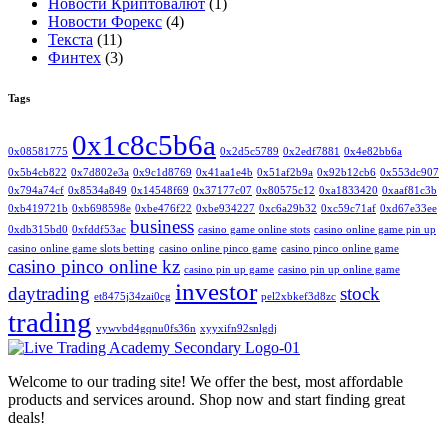
Новости Криптовалют
(1)
Новости Форекс
(4)
Текста
(11)
Финтех
(3)
Tags
0x1c8c5b6a
0x08581775
0x2d5c5789
0x2edf7881
0x4e82bb6a
0x5b4cb822
0x7d802e3a
0x9c1d8769
0x41aa1e4b
0x51af2b9a
0x92b12cb6
0x553dc907
0x794a74cf
0x8534a849
0x14548f69
0x37177c07
0x80575c12
0xa1833420
0xaaf81c3b
0xb419721b
0xb698598e
0xbe476f22
0xbe934227
0xc6a29b32
0xc59c71af
0xd67e33ee
business
0xdb315bd0
0xfddf53ac
casino game online stots
casino online game pin up
casino online game slots betting
casino online pinco game
casino pinco online game
casino pinco online kz
casino pin up game
casino pin up online game
investor
daytrading
stock
et8475j34zai0cg
pel2xbkef3d8zc
trading
vywvbd4gqnu0fs36n
xyyxifn92snlgdj
Welcome to our trading site! We offer the best, most affordable
products and services around. Shop now and start finding great
deals!