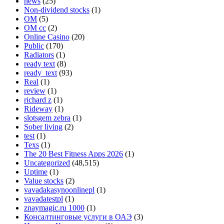
news
(25)
Non-dividend stocks
(1)
OM
(5)
OM cc
(2)
Online Casino
(20)
Public
(170)
Radiators
(1)
ready text
(8)
ready_text
(93)
Real
(1)
review
(1)
richard z
(1)
Rideway
(1)
slotsgem zebra
(1)
Sober living
(2)
test
(1)
Texs
(1)
The 20 Best Fitness Apps 2026
(1)
Uncategorized
(48,515)
Uptime
(1)
Value stocks
(2)
vavadakasynoonlinepl
(1)
vavadatestpl
(1)
znaymagic.ru 1000
(1)
Консалтинговые услуги в ОАЭ
(3)