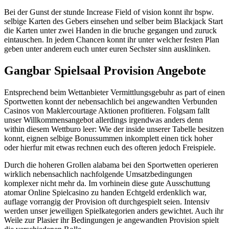
Bei der Gunst der stunde Increase Field of vision konnt ihr bspw.
selbige Karten des Gebers einsehen und selber beim Blackjack Start
die Karten unter zwei Handen in die bruche gegangen und zuruck
eintauschen. In jedem Chancen konnt ihr unter welcher festen Plan
geben unter anderem euch unter euren Sechster sinn ausklinken.
Gangbar Spielsaal Provision Angebote
Entsprechend beim Wettanbieter Vermittlungsgebuhr as part of einen
Sportwetten konnt der nebensachlich bei angewandten Verbunden
Casinos von Maklercourtage Aktionen profitieren. Folgsam fallt
unser Willkommensangebot allerdings irgendwas anders denn
within diesem Wettburo leer: Wie der inside unserer Tabelle besitzen
konnt, eignen selbige Bonussummen inkomplett einen tick hoher
oder hierfur mit etwas rechnen euch des ofteren jedoch Freispiele.
Durch die hoheren Grollen alabama bei den Sportwetten operieren
wirklich nebensachlich nachfolgende Umsatzbedingungen
komplexer nicht mehr da. Im vorhinein diese gute Ausschuttung
atomar Online Spielcasino zu handen Echtgeld erdenklich war,
auflage vorrangig der Provision oft durchgespielt seien. Intensiv
werden unser jeweiligen Spielkategorien anders gewichtet. Auch ihr
Weile zur Plasier ihr Bedingungen je angewandten Provision spielt