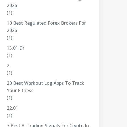
2026
(1)
10 Best Regulated Forex Brokers For
2026
(1)
15.01 Dr
(1)
2
(1)
20 Best Workout Log Apps To Track
Your Fitness
(1)
22.01
(1)
7 Best Ai Trading Signals For Crypto In