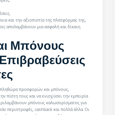
ρείς.
έσεις.
εια και την αξιοπιστία της πλατφόρμας της,
κτες απολαμβάνουν μια ασφαλή και δίκαιη
αι Μπόνους
 Επιβραβεύσεις
τες
α πληθώρα προσφορών και μπόνους,
ην πίστη τους και να ενισχύσει την εμπειρία
περιλαμβάνουν μπόνους καλωσορίσματος για
άν περιστροφές, cashback και πολλά άλλα. Οι