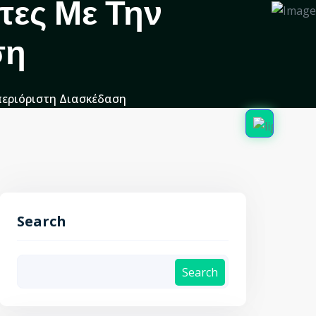
τες Με Την
ση
Απεριόριστη Διασκέδαση
Search
Search