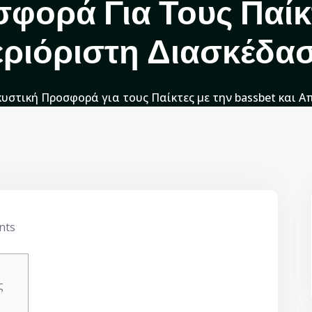
φορά Για Τους Παίκ
εριόριστη Διασκέδα
κυστική Προσφορά για τους Παίκτες με την bassbet και 
nts
ς