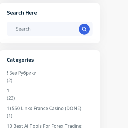
Search Here
Categories
! Без Рубрики
(2)
1
(23)
1) 550 Links France Casino (DONE)
(1)
10 Best Ai Tools For Forex Trading