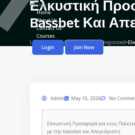
Ελκυστική Προσ
Home
Bassbet Και Απ
About Us
Contact Us
Courses
Live Trade Academy
>
Blog
>
Uncategorized
>
Ελ
Login
Join Now
,
Admin
May 10, 2026
No Comme
Ελκυστική Προσφορά για τους Παίκτε
με την bassbet και Απεριόριστη