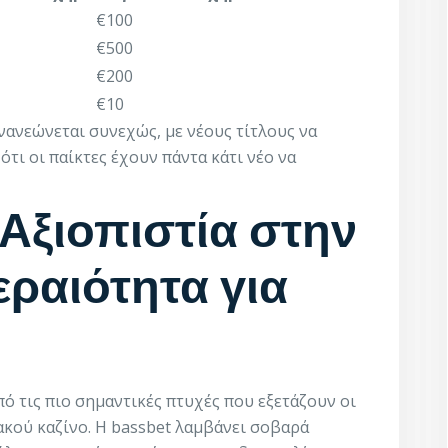
€100
€500
€200
€10
ανεώνεται συνεχώς, με νέους τίτλους να
ότι οι παίκτες έχουν πάντα κάτι νέο να
 Αξιοπιστία στην
εραιότητα για
πό τις πιο σημαντικές πτυχές που εξετάζουν οι
ακού καζίνο. Η bassbet λαμβάνει σοβαρά