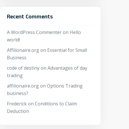
Recent Comments
A WordPress Commenter
on
Hello
world!
Affilionaire.org
on
Essential for Small
Business
code of destiny
on
Advantages of day
trading
affilionaire.org
on
Options Trading
business?
Frederick
on
Conditions to Claim
Deduction