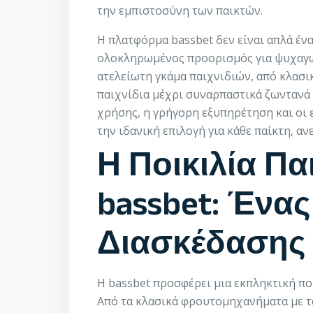
την εμπιστοσύνη των παικτών.
Η πλατφόρμα bassbet δεν είναι απλά ένα
ολοκληρωμένος προορισμός για ψυχαγωγ
ατελείωτη γκάμα παιχνιδιών, από κλασ
παιχνίδια μέχρι συναρπαστικά ζωντανά 
χρήσης, η γρήγορη εξυπηρέτηση και οι 
την ιδανική επιλογή για κάθε παίκτη, αν
Η Ποικιλία Πα
bassbet: Ένα
Διασκέδασης
Η bassbet προσφέρει μια εκπληκτική πο
Από τα κλασικά φρουτομηχανήματα με τ