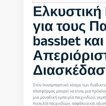
Ελκυστική
για τους Πα
bassbet και
Απεριόρισ
Διασκέδασ
Στον συναρπαστικό κόσμο των διαδικτυ
πλατφόρμας μπορεί να είναι μια πρόκλη
μια μοναδική εμπειρία παιχνιδιού, γεμ
ποικιλία παιχνιδιών, ασφάλεια και αξιοπ