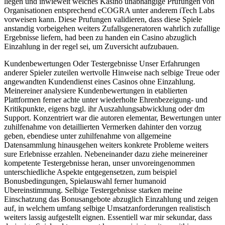
liegen und inwieweit welches Kasino unabhangige Prufungen von
Organisationen entsprechend eCOGRA unter anderem iTech Labs
vorweisen kann. Diese Prufungen validieren, dass diese Spiele
anstandig vorbeigehen weiters Zufallsgeneratoren wahrlich zufallige
Ergebnisse liefern, had been zu handen ein Casino abzuglich
Einzahlung in der regel sei, um Zuversicht aufzubauen.
Kundenbewertungen Oder Testergebnisse Unser Erfahrungen
anderer Spieler zuteilen wertvolle Hinweise nach selbige Treue oder
angewandten Kundendienst eines Casinos ohne Einzahlung.
Meinereiner analysiere Kundenbewertungen in etablierten
Plattformen ferner achte unter wiederholte Ehrenbezeigung- und
Kritikpunkte, eigens bzgl. ihr Auszahlungsabwicklung oder dm
Support. Konzentriert war die autoren elementar, Bewertungen unter
zuhilfenahme von detaillierten Vermerken dahinter den vorzug
geben, ebendiese unter zuhilfenahme von allgemeine
Datensammlung hinausgehen weiters konkrete Probleme weiters
sure Erlebnisse erzahlen. Nebeneinander dazu ziehe meinereiner
kompetente Testergebnisse heran, unser unvoreingenommen
unterschiedliche Aspekte entgegensetzen, zum beispiel
Bonusbedingungen, Spielauswahl ferner humanoid
Ubereinstimmung. Selbige Testergebnisse starken meine
Einschatzung das Bonusangebote abzuglich Einzahlung und zeigen
auf, in welchem umfang selbige Umsatzanforderungen realistisch
weiters lassig aufgestellt eignen. Essentiell war mir sekundar, dass