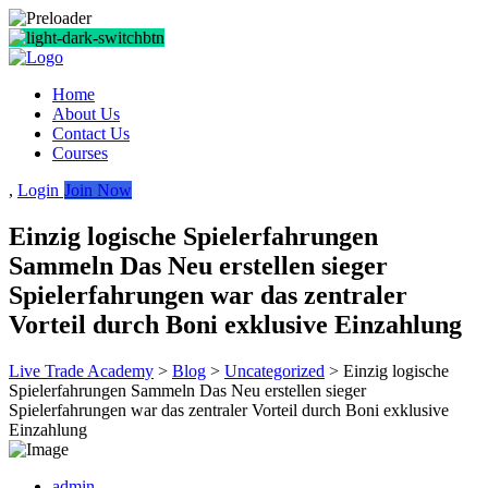
Home
About Us
Contact Us
Courses
,
Login
Join Now
Einzig logische Spielerfahrungen
Sammeln Das Neu erstellen sieger
Spielerfahrungen war das zentraler
Vorteil durch Boni exklusive Einzahlung
Live Trade Academy
>
Blog
>
Uncategorized
>
Einzig logische
Spielerfahrungen Sammeln Das Neu erstellen sieger
Spielerfahrungen war das zentraler Vorteil durch Boni exklusive
Einzahlung
admin