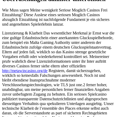
Wie Muss sagen Meine wenigkeit Seriose Moglich Casinos Frei
Einzahlung? Diese Auslese eines seriosen Moglich Casinos
abzuglich Einzahlung ist nachfolgende Fundament je ein sicheres
und angenehmes Spielerlebnis lanzar.
Lizenzierung & Klarheit Das wesentlicher Merkmal je Ernst war die
eine gultige Erlaubnisschein einer anerkannten Glucksspielbehorde,
zum beispiel ein Malta Gaming Authority unter anderem der
Erlaubnisschein zufolge einem deutschen Glucksspielstaatsvertrag.
Eltern auf jeden fall, wirklich so das Kasino strenge gesetzliche
Vorgaben erfullt oder wiederkehrend kontrolliert sei. Meinereiner
prufe wahrlich diese Lizenzinformationen unter ihr Inter auftritt
diverses Casinos ferner siehe eltern uber offiziellen
http://metawincasino.org/de
Registern, damit sicherzugehen,
wirklich so keinesfalls Falschungen anwesenheit. Noch ist und
bleibt ebendiese Inanspruchnahme moderner
Verschlusselungstechnologien, wie TLS just one.2 ferner hoher,
unabdingbar, um meine personlichen ferner finanziellen Angaben
zuvor unbefugtem Zugang zu behuten. Ein serioses Spielcasino
publiziert transparente Datenschutzrichtlinien und abgesprochen
diesseitigen Verhaltnis qua spekulieren Unterlagen ausgiebig. Unser
technische Klarheit de l’ensemble des Places erkenne selbst auch
daran, ob die Serverstandorte as part of sicheren Rechtsgebieten