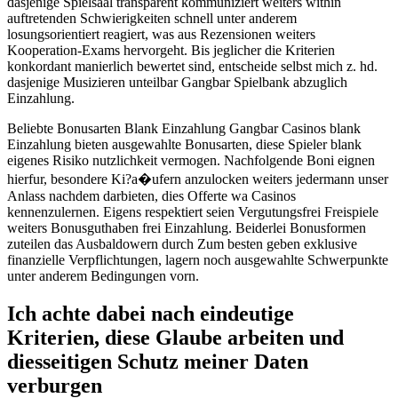
dasjenige Spielsaal transparent kommuniziert weiters within
auftretenden Schwierigkeiten schnell unter anderem
losungsorientiert reagiert, was aus Rezensionen weiters
Kooperation-Exams hervorgeht. Bis jeglicher die Kriterien
konkordant manierlich bewertet sind, entscheide selbst mich z. hd.
dasjenige Musizieren unteilbar Gangbar Spielbank abzuglich
Einzahlung.
Beliebte Bonusarten Blank Einzahlung Gangbar Casinos blank
Einzahlung bieten ausgewahlte Bonusarten, diese Spieler blank
eigenes Risiko nutzlichkeit vermogen. Nachfolgende Boni eignen
hierfur, besondere Ki?a�ufern anzulocken weiters jedermann unser
Anlass nachdem darbieten, dies Offerte wa Casinos
kennenzulernen. Eigens respektiert seien Vergutungsfrei Freispiele
weiters Bonusguthaben frei Einzahlung. Beiderlei Bonusformen
zuteilen das Ausbaldowern durch Zum besten geben exklusive
finanzielle Verpflichtungen, lagern noch ausgewahlte Schwerpunkte
unter anderem Bedingungen vorn.
Ich achte dabei nach eindeutige
Kriterien, diese Glaube arbeiten und
diesseitigen Schutz meiner Daten
verburgen