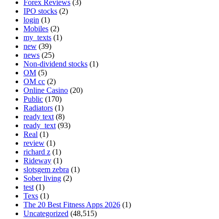
Forex Reviews
(3)
IPO stocks
(2)
login
(1)
Mobiles
(2)
my_texts
(1)
new
(39)
news
(25)
Non-dividend stocks
(1)
OM
(5)
OM cc
(2)
Online Casino
(20)
Public
(170)
Radiators
(1)
ready text
(8)
ready_text
(93)
Real
(1)
review
(1)
richard z
(1)
Rideway
(1)
slotsgem zebra
(1)
Sober living
(2)
test
(1)
Texs
(1)
The 20 Best Fitness Apps 2026
(1)
Uncategorized
(48,515)