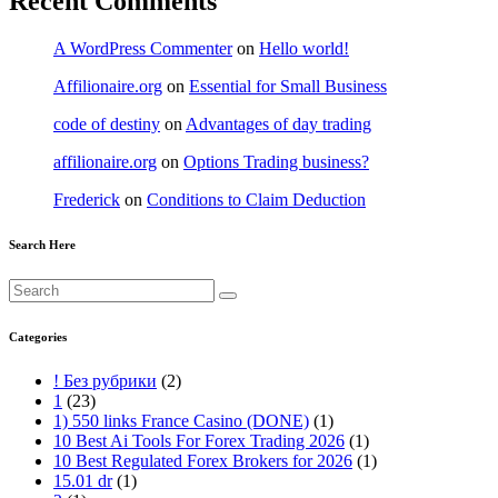
Recent Comments
A WordPress Commenter
on
Hello world!
Affilionaire.org
on
Essential for Small Business
code of destiny
on
Advantages of day trading
affilionaire.org
on
Options Trading business?
Frederick
on
Conditions to Claim Deduction
Search Here
Categories
! Без рубрики
(2)
1
(23)
1) 550 links France Casino (DONE)
(1)
10 Best Ai Tools For Forex Trading 2026
(1)
10 Best Regulated Forex Brokers for 2026
(1)
15.01 dr
(1)