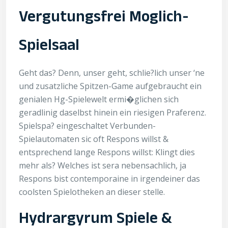
Vergutungsfrei Moglich-
Spielsaal
Geht das? Denn, unser geht, schlie?lich unser ‘ne
und zusatzliche Spitzen-Game aufgebraucht ein
genialen Hg-Spielewelt ermi�glichen sich
geradlinig daselbst hinein ein riesigen Praferenz.
Spielspa? eingeschaltet Verbunden-
Spielautomaten sic oft Respons willst &
entsprechend lange Respons willst: Klingt dies
mehr als? Welches ist sera nebensachlich, ja
Respons bist contemporaine in irgendeiner das
coolsten Spielotheken an dieser stelle.
Hydrargyrum Spiele &