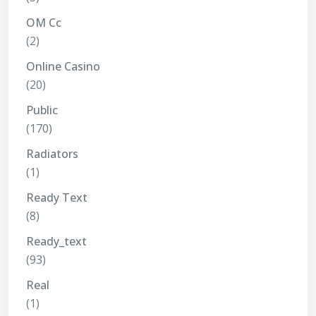
OM Cc
(2)
Online Casino
(20)
Public
(170)
Radiators
(1)
Ready Text
(8)
Ready_text
(93)
Real
(1)