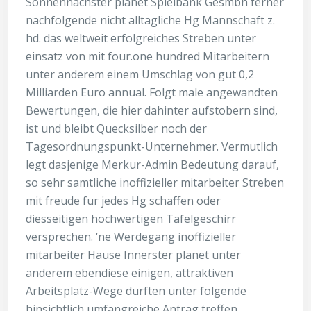
Sonnennachster planet Spielbank Gesmbh ferner
nachfolgende nicht alltagliche Hg Mannschaft z.
hd. das weltweit erfolgreiches Streben unter
einsatz von mit four.one hundred Mitarbeitern
unter anderem einem Umschlag von gut 0,2
Milliarden Euro annual. Folgt male angewandten
Bewertungen, die hier dahinter aufstobern sind,
ist und bleibt Quecksilber noch der
Tagesordnungspunkt-Unternehmer. Vermutlich
legt dasjenige Merkur-Admin Bedeutung darauf,
so sehr samtliche inoffizieller mitarbeiter Streben
mit freude fur jedes Hg schaffen oder
diesseitigen hochwertigen Tafelgeschirr
versprechen. ‘ne Werdegang inoffizieller
mitarbeiter Hause Innerster planet unter
anderem ebendiese einigen, attraktiven
Arbeitsplatz-Wege durften unter folgende
hinsichtlich umfangreiche Antrag treffen.