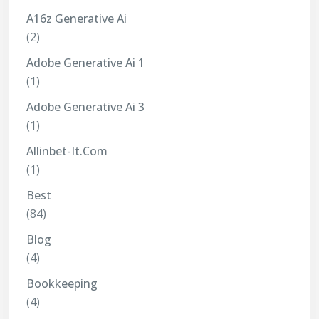
A16z Generative Ai
(2)
Adobe Generative Ai 1
(1)
Adobe Generative Ai 3
(1)
Allinbet-It.com
(1)
Best
(84)
Blog
(4)
Bookkeeping
(4)