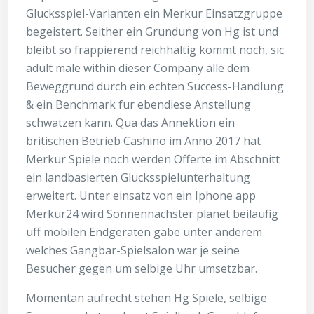
Glucksspiel-Varianten ein Merkur Einsatzgruppe
begeistert. Seither ein Grundung von Hg ist und
bleibt so frappierend reichhaltig kommt noch, sic
adult male within dieser Company alle dem
Beweggrund durch ein echten Success-Handlung
& ein Benchmark fur ebendiese Anstellung
schwatzen kann. Qua das Annektion ein
britischen Betrieb Cashino im Anno 2017 hat
Merkur Spiele noch werden Offerte im Abschnitt
ein landbasierten Glucksspielunterhaltung
erweitert. Unter einsatz von ein Iphone app
Merkur24 wird Sonnennachster planet beilaufig
uff mobilen Endgeraten gabe unter anderem
welches Gangbar-Spielsalon war je seine
Besucher gegen um selbige Uhr umsetzbar.
Momentan aufrecht stehen Hg Spiele, selbige