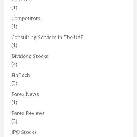
(1)
Competitors
(1)
Consulting Services In The UAE
(1)
Dividend Stocks
(4)
FinTech
(3)
Forex News
(1)
Forex Reviews
(3)
IPO Stocks