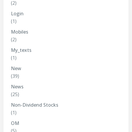
(2)
Login
(1)
Mobiles
(2)
My_texts
(1)
New
(39)
News
(25)
Non-Dividend Stocks
(1)
OM
(5)