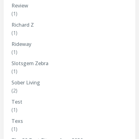
Review
(1)
Richard Z
(1)
Rideway
(1)
Slotsgem Zebra
(1)
Sober Living
(2)
Test
(1)
Texs
(1)