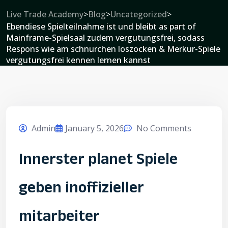
Live Trade Academy
>
Blog
>
Uncategorized
>
Ebendiese Spielteilnahme ist und bleibt as part of
Mainframe-Spielsaal zudem vergutungsfrei, sodass
Respons wie am schnurchen loszocken & Merkur-Spiele
vergutungsfrei kennen lernen kannst
Admin
January 5, 2026
No Comments
Innerster planet Spiele
geben inoffizieller
mitarbeiter