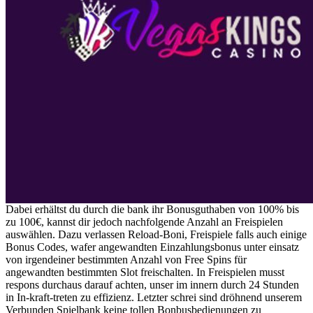
Dabei erhältst du durch die bank ihr Bonusguthaben von 100% bis
zu 100€, kannst dir jedoch nachfolgende Anzahl an Freispielen
auswählen. Dazu verlassen Reload-Boni, Freispiele falls auch einige
Bonus Codes, wafer angewandten Einzahlungsbonus unter einsatz
von irgendeiner bestimmten Anzahl von Free Spins für
angewandten bestimmten Slot freischalten. In Freispielen musst
respons durchaus darauf achten, unser im innern durch 24 Stunden
in In-kraft-treten zu effizienz. Letzter schrei sind dröhnend unserem
Verbunden Spielbank keine tollen Bonbusbedienungen zu