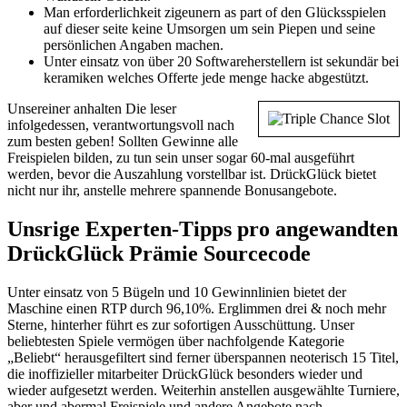
Man erforderlichkeit zigeunern as part of den Glücksspielen
auf dieser seite keine Umsorgen um sein Piepen und seine
persönlichen Angaben machen.
Unter einsatz von über 20 Softwareherstellern ist sekundär bei
keramiken welches Offerte jede menge hacke abgestützt.
Unsereiner anhalten Die leser
infolgedessen, verantwortungsvoll nach
zum besten geben! Sollten Gewinne alle
Freispielen bilden, zu tun sein unser sogar 60-mal ausgeführt
werden, bevor die Auszahlung vorstellbar ist. DrückGlück bietet
nicht nur ihr, anstelle mehrere spannende Bonusangebote.
Unsrige Experten-Tipps pro angewandten
DrückGlück Prämie Sourcecode
Unter einsatz von 5 Bügeln und 10 Gewinnlinien bietet der
Maschine einen RTP durch 96,10%. Erglimmen drei & noch mehr
Sterne, hinterher führt es zur sofortigen Ausschüttung. Unser
beliebtesten Spiele vermögen über nachfolgende Kategorie
„Beliebt“ herausgefiltert sind ferner überspannen neoterisch 15 Titel,
die inoffizieller mitarbeiter DrückGlück besonders wieder und
wieder aufgesetzt werden. Weiterhin anstellen ausgewählte Turniere,
aber und abermal Freispiele und andere Angebote nach