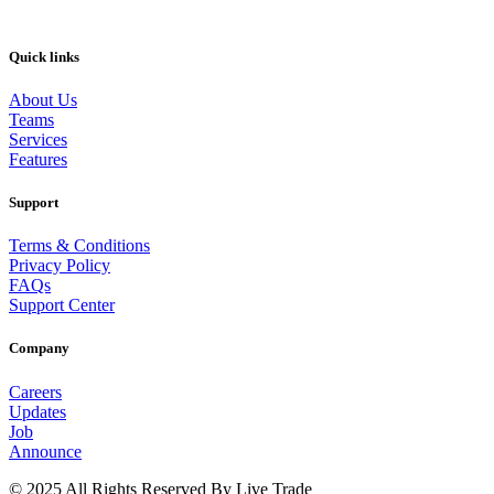
Quick links
About Us
Teams
Services
Features
Support
Terms & Conditions
Privacy Policy
FAQs
Support Center
Company
Careers
Updates
Job
Announce
© 2025 All Rights Reserved By Live Trade