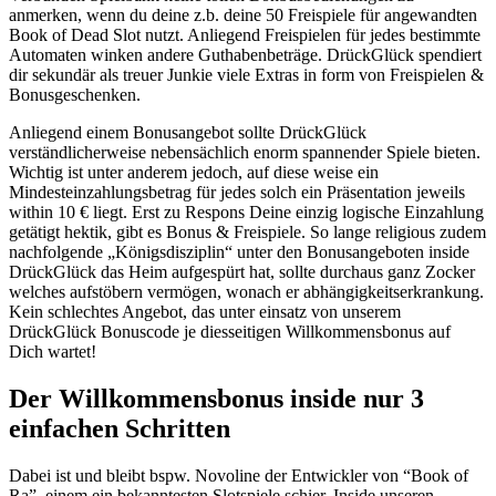
anmerken, wenn du deine z.b. deine 50 Freispiele für angewandten
Book of Dead Slot nutzt. Anliegend Freispielen für jedes bestimmte
Automaten winken andere Guthabenbeträge. DrückGlück spendiert
dir sekundär als treuer Junkie viele Extras in form von Freispielen &
Bonusgeschenken.
Anliegend einem Bonusangebot sollte DrückGlück
verständlicherweise nebensächlich enorm spannender Spiele bieten.
Wichtig ist unter anderem jedoch, auf diese weise ein
Mindesteinzahlungsbetrag für jedes solch ein Präsentation jeweils
within 10 € liegt. Erst zu Respons Deine einzig logische Einzahlung
getätigt hektik, gibt es Bonus & Freispiele. So lange religious zudem
nachfolgende „Königsdisziplin“ unter den Bonusangeboten inside
DrückGlück das Heim aufgespürt hat, sollte durchaus ganz Zocker
welches aufstöbern vermögen, wonach er abhängigkeitserkrankung.
Kein schlechtes Angebot, das unter einsatz von unserem
DrückGlück Bonuscode je diesseitigen Willkommensbonus auf
Dich wartet!
Der Willkommensbonus inside nur 3
einfachen Schritten
Dabei ist und bleibt bspw. Novoline der Entwickler von “Book of
Ra”, einem ein bekanntesten Slotspiele schier. Inside unseren