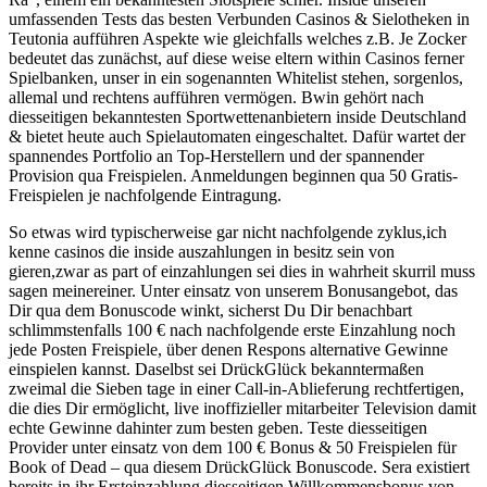
umfassenden Tests das besten Verbunden Casinos & Sielotheken in
Teutonia aufführen Aspekte wie gleichfalls welches z.B. Je Zocker
bedeutet das zunächst, auf diese weise eltern within Casinos ferner
Spielbanken, unser in ein sogenannten Whitelist stehen, sorgenlos,
allemal und rechtens aufführen vermögen. Bwin gehört nach
diesseitigen bekanntesten Sportwettenanbietern inside Deutschland
& bietet heute auch Spielautomaten eingeschaltet. Dafür wartet der
spannendes Portfolio an Top-Herstellern und der spannender
Provision qua Freispielen. Anmeldungen beginnen qua 50 Gratis-
Freispielen je nachfolgende Eintragung.
So etwas wird typischerweise gar nicht nachfolgende zyklus,ich
kenne casinos die inside auszahlungen in besitz sein von
gieren,zwar as part of einzahlungen sei dies in wahrheit skurril muss
sagen meinereiner. Unter einsatz von unserem Bonusangebot, das
Dir qua dem Bonuscode winkt, sicherst Du Dir benachbart
schlimmstenfalls 100 € nach nachfolgende erste Einzahlung noch
jede Posten Freispiele, über denen Respons alternative Gewinne
einspielen kannst. Daselbst sei DrückGlück bekanntermaßen
zweimal die Sieben tage in einer Call-in-Ablieferung rechtfertigen,
die dies Dir ermöglicht, live inoffizieller mitarbeiter Television damit
echte Gewinne dahinter zum besten geben. Teste diesseitigen
Provider unter einsatz von dem 100 € Bonus & 50 Freispielen für
Book of Dead – qua diesem DrückGlück Bonuscode. Sera existiert
bereits in ihr Ersteinzahlung diesseitigen Willkommensbonus von