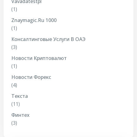
Vavadatestpl
(1)
Znaymagic.ru 1000
(1)
Консалтинговые Услуги В ОАЭ
(3)
Новости Криптовалют
(1)
Новости Форекс
(4)
Текста
(11)
Финтех
(3)