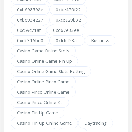
0xb698598e
0xbe476f22
0xbe934227
0xc6a29b32
0xc59c71af
0xd67e33ee
0xdb315bd0
0xfddf53ac
Business
Casino Game Online Stots
Casino Online Game Pin Up
Casino Online Game Slots Betting
Casino Online Pinco Game
Casino Pinco Online Game
Casino Pinco Online Kz
Casino Pin Up Game
Casino Pin Up Online Game
Daytrading