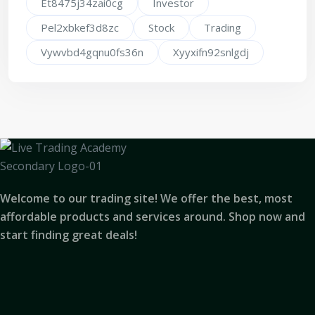
Et8475j34zai0cg
Investor
Pel2xbkef3d8zc
Stock
Trading
Vywvbd4gqnu0fs36n
Xyyxifn92snlgdj
Welcome to our trading site! We offer the best, most
affordable products and services around. Shop now and
start finding great deals!