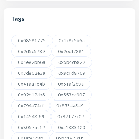
Tags
0x08581775
0x1c8c5b6a
0x2d5c5789
0x2edf7881
0x4e82bb6a
0x5b4cb822
0x7d802e3a
0x9c1d8769
0x41aa1e4b
0x51af2b9a
0x92b12cb6
0x553dc907
0x794a74cf
0x8534a849
0x14548f69
0x37177c07
0x80575c12
0xa1833420
0xaaf81c3b
0xb419721b