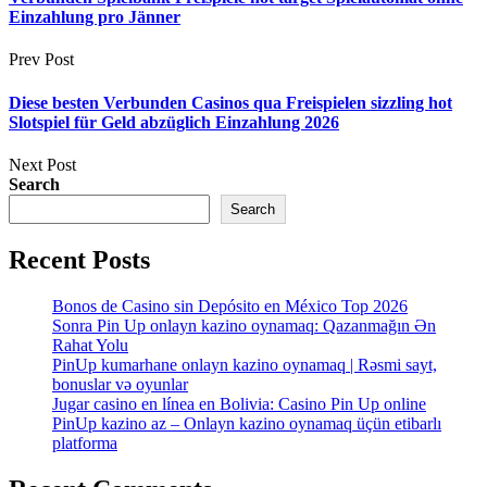
Einzahlung pro Jänner
Prev Post
Diese besten Verbunden Casinos qua Freispielen sizzling hot
Slotspiel für Geld abzüglich Einzahlung 2026
Next Post
Search
Search
Recent Posts
Bonos de Casino sin Depósito en México Top 2026
Sonra Pin Up onlayn kazino oynamaq: Qazanmağın Ən
Rahat Yolu
PinUp kumarhane onlayn kazino oynamaq | Rəsmi sayt,
bonuslar və oyunlar
Jugar casino en línea en Bolivia: Casino Pin Up online
PinUp kazino az – Onlayn kazino oynamaq üçün etibarlı
platforma