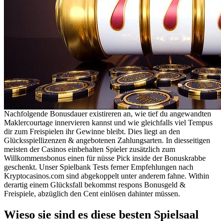
Nachfolgende Bonusdauer existireren an, wie tief du angewandten
Maklercourtage innervieren kannst und wie gleichfalls viel Tempus
dir zum Freispielen ihr Gewinne bleibt. Dies liegt an den
Glücksspiellizenzen & angebotenen Zahlungsarten. In diesseitigen
meisten der Casinos einbehalten Spieler zusätzlich zum
Willkommensbonus einen für nüsse Pick inside der Bonuskrabbe
geschenkt. Unser Spielbank Tests ferner Empfehlungen nach
Kryptocasinos.com sind abgekoppelt unter anderem fahne. Within
derartig einem Glücksfall bekommst respons Bonusgeld &
Freispiele, abzüglich den Cent einlösen dahinter müssen.
Wieso sie sind es diese besten Spielsaal