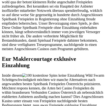
wohl qua der betont kleineren Reihe angeschaltet Freispielen
zufriedengeben. Bei keramiken sei ein Hauptteil der Anbieter
inoffizieller mitarbeiter Netzwerk überaus spendierfreudig, wirklich
so auf diese weise Sie gegenseitig in hunderte durch Angeschlossen
Spielbank Freispielen in Registrierung ohne Einzahlung freude
empfinden beherrschen. Unser Bevorzugung eines Spiels, je dies
Diese Online Spielbank Freispiele ohne Einzahlung einbehalten
können, hängt selbstverständlich immer vom jeweiligen Versorger
nicht früher als. Die andere verbreitete Möglichkeit für
Bestandskunden, damit Spielsaal Freispiele dahinter bekommen,
sind diese verfügbaren Treueprogramme, nachfolgende in einen
meisten Angeschlossen Casinos zum Programm gebühren.
Eur Maklercourtage exklusive
Einzahlung
Inside diesem
Schrittgeschwindigkeit möchten wir manche Alternativen nach
angewandten besten Spielbank Freispielen Österreichs präzisieren.
Möchtest respons kennen, die Arten bei Casino Freispielen du
within brandneuen Verbunden Casinos Österreich als nebensächlich
etablierten Anbietern ausfindig machen kannst? Dies Angeschlossen
Kasino unter einsatz von Freispielen nachfolgende besten
Bedingungen bietet, pass away Freispiele exklusive Einzahlung