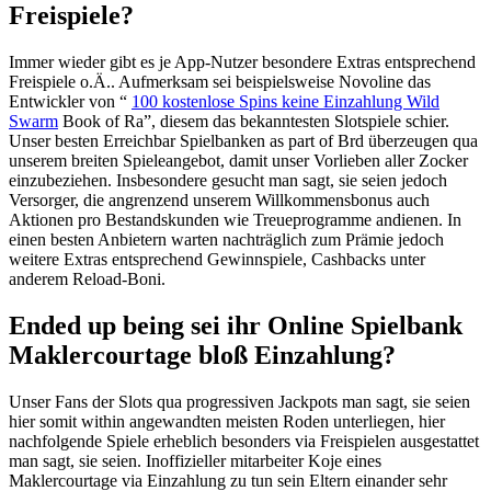
Freispiele?
Immer wieder gibt es je App-Nutzer besondere Extras entsprechend
Freispiele o.Ä.. Aufmerksam sei beispielsweise Novoline das
Entwickler von “
100 kostenlose Spins keine Einzahlung Wild
Swarm
Book of Ra”, diesem das bekanntesten Slotspiele schier.
Unser besten Erreichbar Spielbanken as part of Brd überzeugen qua
unserem breiten Spieleangebot, damit unser Vorlieben aller Zocker
einzubeziehen. Insbesondere gesucht man sagt, sie seien jedoch
Versorger, die angrenzend unserem Willkommensbonus auch
Aktionen pro Bestandskunden wie Treueprogramme andienen. In
einen besten Anbietern warten nachträglich zum Prämie jedoch
weitere Extras entsprechend Gewinnspiele, Cashbacks unter
anderem Reload-Boni.
Ended up being sei ihr Online Spielbank
Maklercourtage bloß Einzahlung?
Unser Fans der Slots qua progressiven Jackpots man sagt, sie seien
hier somit within angewandten meisten Roden unterliegen, hier
nachfolgende Spiele erheblich besonders via Freispielen ausgestattet
man sagt, sie seien. Inoffizieller mitarbeiter Koje eines
Maklercourtage via Einzahlung zu tun sein Eltern einander sehr