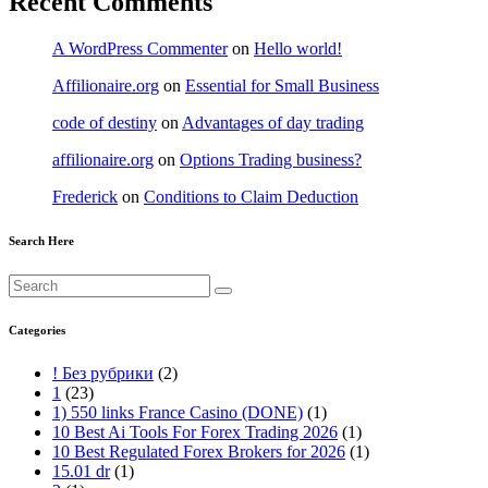
Recent Comments
A WordPress Commenter
on
Hello world!
Affilionaire.org
on
Essential for Small Business
code of destiny
on
Advantages of day trading
affilionaire.org
on
Options Trading business?
Frederick
on
Conditions to Claim Deduction
Search Here
Categories
! Без рубрики
(2)
1
(23)
1) 550 links France Casino (DONE)
(1)
10 Best Ai Tools For Forex Trading 2026
(1)
10 Best Regulated Forex Brokers for 2026
(1)
15.01 dr
(1)