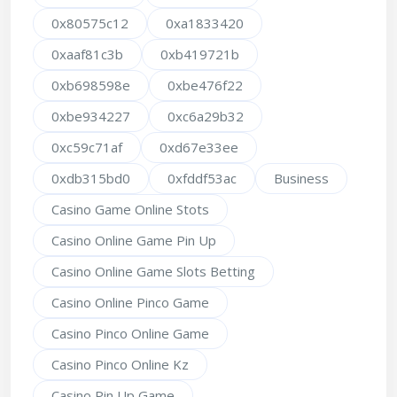
0x80575c12
0xa1833420
0xaaf81c3b
0xb419721b
0xb698598e
0xbe476f22
0xbe934227
0xc6a29b32
0xc59c71af
0xd67e33ee
0xdb315bd0
0xfddf53ac
Business
Casino Game Online Stots
Casino Online Game Pin Up
Casino Online Game Slots Betting
Casino Online Pinco Game
Casino Pinco Online Game
Casino Pinco Online Kz
Casino Pin Up Game