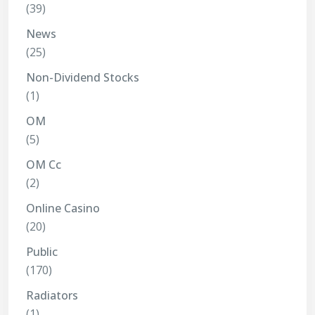
(39)
News
(25)
Non-Dividend Stocks
(1)
OM
(5)
OM Cc
(2)
Online Casino
(20)
Public
(170)
Radiators
(1)