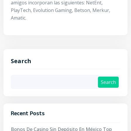
amigos incorporan las siguientes: NetEnt,
PlayTech, Evolution Gaming, Betson, Merkur,
Amatic.
Search
Search
Recent Posts
Bonos De Casino Sin Depósito En México Top