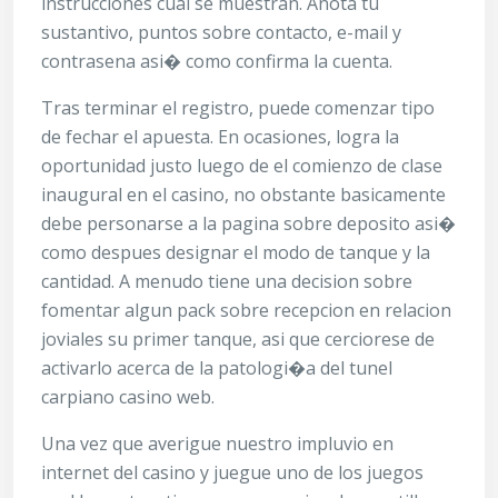
instrucciones cual se muestran. Anota tu
sustantivo, puntos sobre contacto, e-mail y
contrasena asi� como confirma la cuenta.
Tras terminar el registro, puede comenzar tipo
de fechar el apuesta. En ocasiones, logra la
oportunidad justo luego de el comienzo de clase
inaugural en el casino, no obstante basicamente
debe personarse a la pagina sobre deposito asi�
como despues designar el modo de tanque y la
cantidad. A menudo tiene una decision sobre
fomentar algun pack sobre recepcion en relacion
joviales su primer tanque, asi que cerciorese de
activarlo acerca de la patologi�a del tunel
carpiano casino web.
Una vez que averigue nuestro impluvio en
internet del casino y juegue uno de los juegos