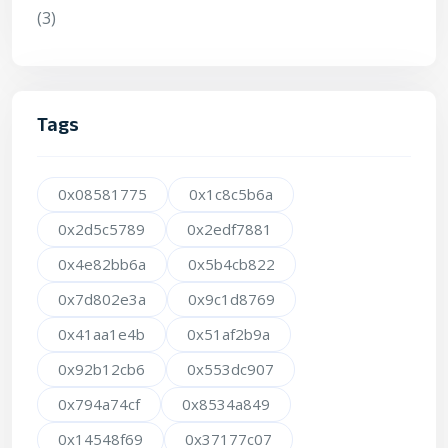
(3)
Tags
0x08581775
0x1c8c5b6a
0x2d5c5789
0x2edf7881
0x4e82bb6a
0x5b4cb822
0x7d802e3a
0x9c1d8769
0x41aa1e4b
0x51af2b9a
0x92b12cb6
0x553dc907
0x794a74cf
0x8534a849
0x14548f69
0x37177c07