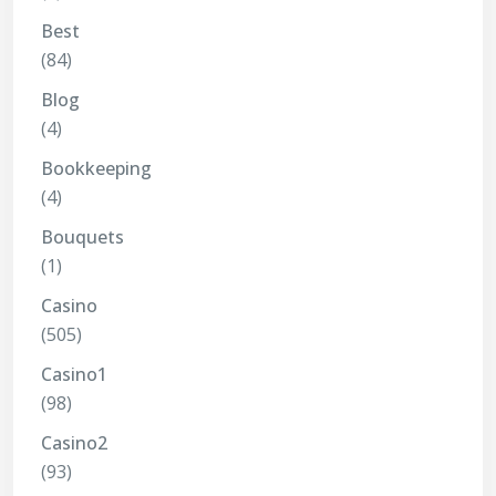
Best
(84)
Blog
(4)
Bookkeeping
(4)
Bouquets
(1)
Casino
(505)
Casino1
(98)
Casino2
(93)