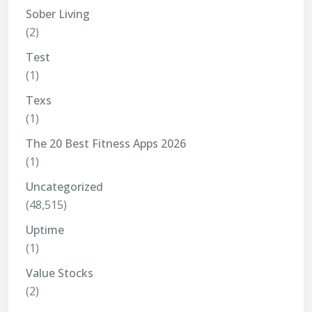
Sober Living
(2)
Test
(1)
Texs
(1)
The 20 Best Fitness Apps 2026
(1)
Uncategorized
(48,515)
Uptime
(1)
Value Stocks
(2)