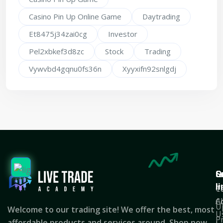
Casino Pin Up Online Game
Daytrading
Et8475j34zai0cg
Investor
Pel2xbkef3d8zc
Stock
Trading
Vywvbd4gqnu0fs36n
Xyyxifn92snlgdj
Q
S
C
l
T
C
A
C
U
Welcome to our trading site! We offer the best, most
U
P
affordable products and services around. Shop now