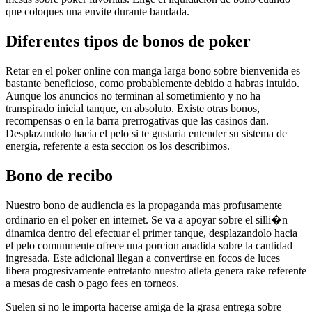
que coloques una envite durante bandada.
Diferentes tipos de bonos de poker
Retar en el poker online con manga larga bono sobre bienvenida es
bastante beneficioso, como probablemente debido a habras intuido.
Aunque los anuncios no terminan al sometimiento y no ha
transpirado inicial tanque, en absoluto. Existe otras bonos,
recompensas o en la barra prerrogativas que las casinos dan.
Desplazandolo hacia el pelo si te gustaria entender su sistema de
energia, referente a esta seccion os los describimos.
Bono de recibo
Nuestro bono de audiencia es la propaganda mas profusamente
ordinario en el poker en internet. Se va a apoyar sobre el silli�n
dinamica dentro del efectuar el primer tanque, desplazandolo hacia
el pelo comunmente ofrece una porcion anadida sobre la cantidad
ingresada. Este adicional llegan a convertirse en focos de luces
libera progresivamente entretanto nuestro atleta genera rake referente
a mesas de cash o pago fees en torneos.
Suelen si no le importa hacerse amiga de la grasa entrega sobre