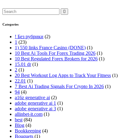
Categories
! Без рубрики
(2)
1
(23)
1) 550 links France Casino (DONE)
(1)
10 Best Ai Tools For Forex Trading 2026
(1)
10 Best Regulated Forex Brokers for 2026
(1)
15.01 dr
(1)
2
(1)
20 Best Workout Log Apps to Track Your Fitness
(1)
22.01
(1)
7 Best Ai Trading Signals For Crypto In 2026
(1)
94
(4)
a16z generative ai
(2)
adobe generative ai 1
(1)
adobe generative ai 3
(1)
allinbet-it.com
(1)
best
(84)
Blog
(4)
Bookkeeping
(4)
Bouquets
(1)