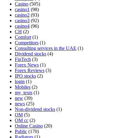
Casino
(505)
casino1
(98)
casino2
(93)
casino3
(92)
casino4
(96)
CH
(2)
Comfort
(1)
Competitors
(1)
Consulting services in the UAE
(1)
Dividend stocks
(4)
FinTech
(3)
Forex News
(1)
Forex Reviews
(3)
IPO stocks
(2)
login
(1)
Mobiles
(2)
my_texts
(1)
new
(39)
news
(25)
Non-dividend stocks
(1)
OM
(5)
OM cc
(2)
Online Casino
(20)
Public
(170)
Radiators
(1)