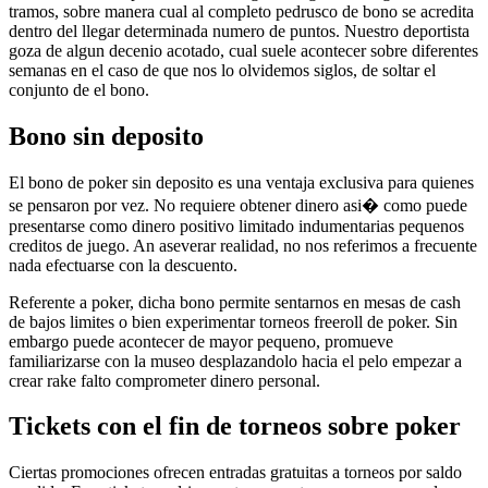
tramos, sobre manera cual al completo pedrusco de bono se acredita
dentro del llegar determinada numero de puntos. Nuestro deportista
goza de algun decenio acotado, cual suele acontecer sobre diferentes
semanas en el caso de que nos lo olvidemos siglos, de soltar el
conjunto de el bono.
Bono sin deposito
El bono de poker sin deposito es una ventaja exclusiva para quienes
se pensaron por vez. No requiere obtener dinero asi� como puede
presentarse como dinero positivo limitado indumentarias pequenos
creditos de juego. An aseverar realidad, no nos referimos a frecuente
nada efectuarse con la descuento.
Referente a poker, dicha bono permite sentarnos en mesas de cash
de bajos limites o bien experimentar torneos freeroll de poker. Sin
embargo puede acontecer de mayor pequeno, promueve
familiarizarse con la museo desplazandolo hacia el pelo empezar a
crear rake falto comprometer dinero personal.
Tickets con el fin de torneos sobre poker
Ciertas promociones ofrecen entradas gratuitas a torneos por saldo