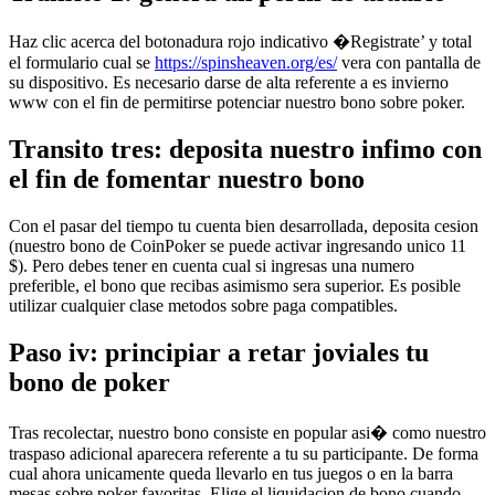
Haz clic acerca del botonadura rojo indicativo �Registrate’ y total
el formulario cual se
https://spinsheaven.org/es/
vera con pantalla de
su dispositivo. Es necesario darse de alta referente a es invierno
www con el fin de permitirse potenciar nuestro bono sobre poker.
Transito tres: deposita nuestro infimo con
el fin de fomentar nuestro bono
Con el pasar del tiempo tu cuenta bien desarrollada, deposita cesion
(nuestro bono de CoinPoker se puede activar ingresando unico 11
$). Pero debes tener en cuenta cual si ingresas una numero
preferible, el bono que recibas asimismo sera superior. Es posible
utilizar cualquier clase metodos sobre paga compatibles.
Paso iv: principiar a retar joviales tu
bono de poker
Tras recolectar, nuestro bono consiste en popular asi� como nuestro
traspaso adicional aparecera referente a tu su participante. De forma
cual ahora unicamente queda llevarlo en tus juegos o en la barra
mesas sobre poker favoritas. Elige el liquidacion de bono cuando