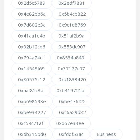
0x2d5c5789
0x2edf7881
0x4e82bb6a
0x5b4cb822
0x7d802e3a
0x9c1d8769
0x41aa1e4b
0x51af2b9a
0x92b12cb6
0x553dc907
0x794a74cf
0x8534a849
0x14548f69
0x37177c07
0x80575c12
0xa1833420
0xaaf81c3b
0xb419721b
0xb698598e
0xbe476f22
0xbe934227
0xc6a29b32
0xc59c71af
0xd67e33ee
0xdb315bd0
0xfddf53ac
Business