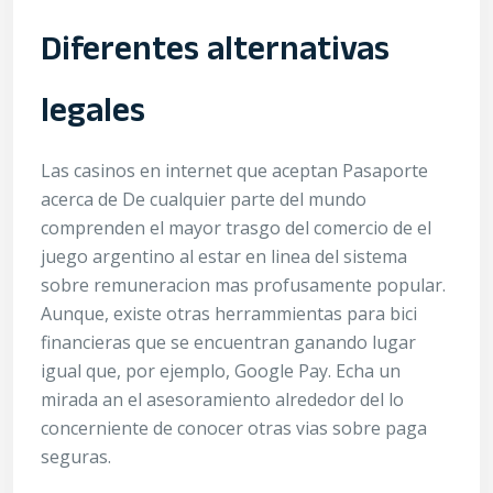
Diferentes alternativas
legales
Las casinos en internet que aceptan Pasaporte
acerca de De cualquier parte del mundo
comprenden el mayor trasgo del comercio de el
juego argentino al estar en linea del sistema
sobre remuneracion mas profusamente popular.
Aunque, existe otras herrammientas para bici
financieras que se encuentran ganando lugar
igual que, por ejemplo, Google Pay. Echa un
mirada an el asesoramiento alrededor del lo
concerniente de conocer otras vias sobre paga
seguras.