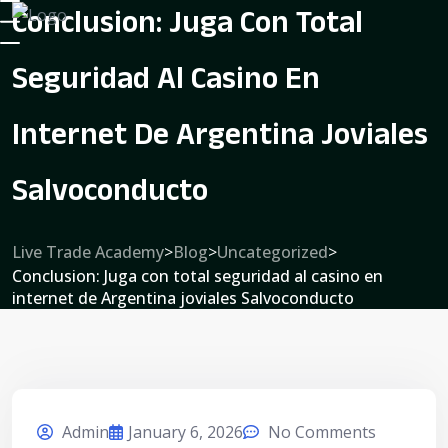
Conclusion: Juga Con Total
Seguridad Al Casino En
Internet De Argentina Joviales
Salvoconducto
Live Trade Academy
>
Blog
>
Uncategorized
>
Conclusion: Juga con total seguridad al casino en
internet de Argentina joviales Salvoconducto
Admin
January 6, 2026
No Comments