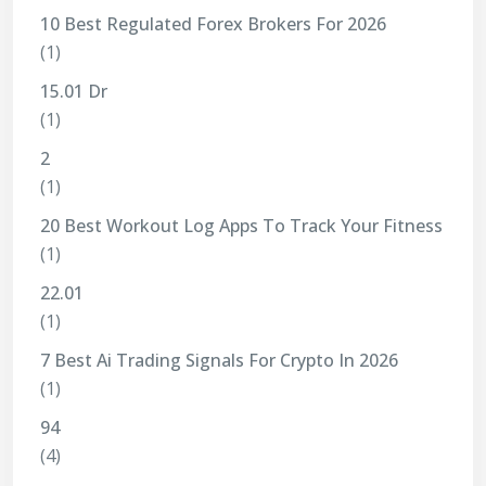
10 Best Regulated Forex Brokers For 2026
(1)
15.01 Dr
(1)
2
(1)
20 Best Workout Log Apps To Track Your Fitness
(1)
22.01
(1)
7 Best Ai Trading Signals For Crypto In 2026
(1)
94
(4)