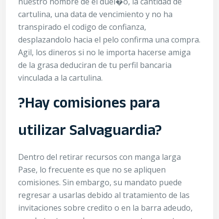
nuestro nombre de el duei�o, la cantidad de
cartulina, una data de vencimiento y no ha
transpirado el codigo de confianza,
desplazandolo hacia el pelo confirma una compra.
Agil, los dineros si no le importa hacerse amiga
de la grasa deduciran de tu perfil bancaria
vinculada a la cartulina.
?Hay comisiones para
utilizar Salvaguardia?
Dentro del retirar recursos con manga larga
Pase, lo frecuente es que no se apliquen
comisiones. Sin embargo, su mandato puede
regresar a usarlas debido al tratamiento de las
invitaciones sobre credito o en la barra adeudo,