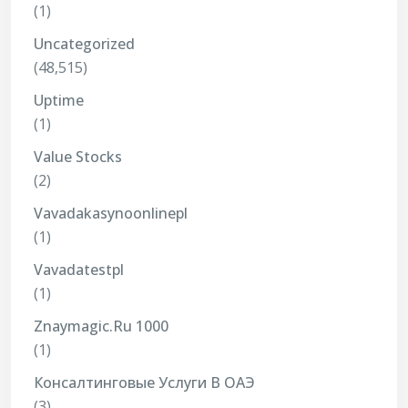
(1)
Uncategorized
(48,515)
Uptime
(1)
Value Stocks
(2)
Vavadakasynoonlinepl
(1)
Vavadatestpl
(1)
Znaymagic.ru 1000
(1)
Консалтинговые Услуги В ОАЭ
(3)