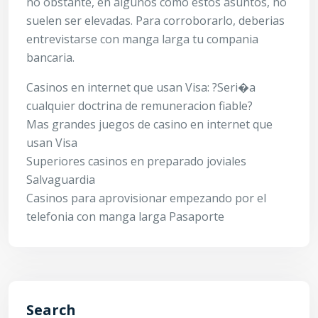
no obstante, en algunos como estos asuntos, no
suelen ser elevadas. Para corroborarlo, deberias
entrevistarse con manga larga tu compania
bancaria.
Casinos en internet que usan Visa: ?Seri�a
cualquier doctrina de remuneracion fiable?
Mas grandes juegos de casino en internet que
usan Visa
Superiores casinos en preparado joviales
Salvaguardia
Casinos para aprovisionar empezando por el
telefonia con manga larga Pasaporte
Search