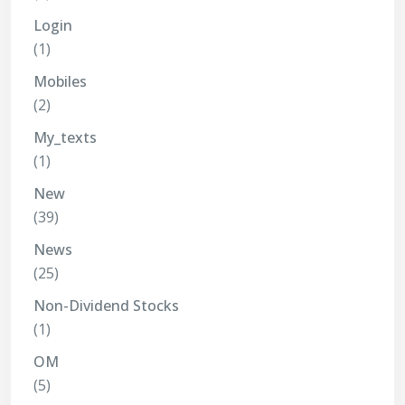
Login
(1)
Mobiles
(2)
My_texts
(1)
New
(39)
News
(25)
Non-Dividend Stocks
(1)
OM
(5)