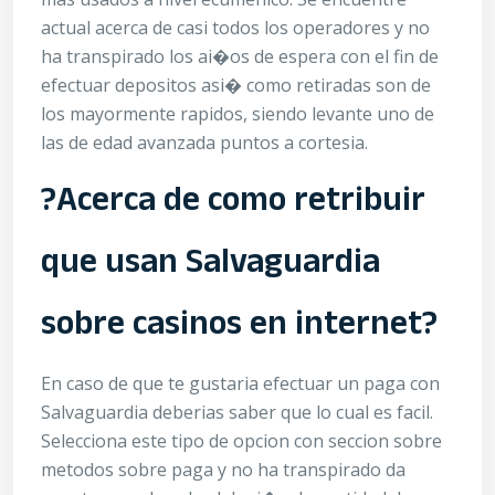
actual acerca de casi todos los operadores y no
ha transpirado los ai�os de espera con el fin de
efectuar depositos asi� como retiradas son de
los mayormente rapidos, siendo levante uno de
las de edad avanzada puntos a cortesia.
?Acerca de como retribuir
que usan Salvaguardia
sobre casinos en internet?
En caso de que te gustaria efectuar un paga con
Salvaguardia deberias saber que lo cual es facil.
Selecciona este tipo de opcion con seccion sobre
metodos sobre paga y no ha transpirado da