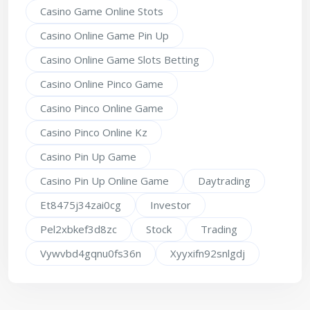
Casino Game Online Stots
Casino Online Game Pin Up
Casino Online Game Slots Betting
Casino Online Pinco Game
Casino Pinco Online Game
Casino Pinco Online Kz
Casino Pin Up Game
Casino Pin Up Online Game
Daytrading
Et8475j34zai0cg
Investor
Pel2xbkef3d8zc
Stock
Trading
Vywvbd4gqnu0fs36n
Xyyxifn92snlgdj