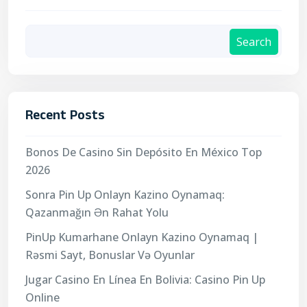
Search
Recent Posts
Bonos De Casino Sin Depósito En México Top
2026
Sonra Pin Up Onlayn Kazino Oynamaq:
Qazanmağın Ən Rahat Yolu
PinUp Kumarhane Onlayn Kazino Oynamaq |
Rəsmi Sayt, Bonuslar Və Oyunlar
Jugar Casino En Línea En Bolivia: Casino Pin Up
Online