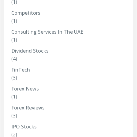
(1)
Competitors
(1)
Consulting Services In The UAE
(1)
Dividend Stocks
(4)
FinTech
(3)
Forex News
(1)
Forex Reviews
(3)
IPO Stocks
(2)