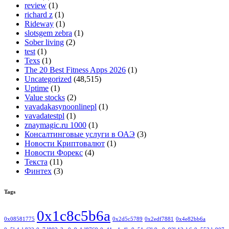
review
(1)
richard z
(1)
Rideway
(1)
slotsgem zebra
(1)
Sober living
(2)
test
(1)
Texs
(1)
The 20 Best Fitness Apps 2026
(1)
Uncategorized
(48,515)
Uptime
(1)
Value stocks
(2)
vavadakasynoonlinepl
(1)
vavadatestpl
(1)
znaymagic.ru 1000
(1)
Консалтинговые услуги в ОАЭ
(3)
Новости Криптовалют
(1)
Новости Форекс
(4)
Текста
(11)
Финтех
(3)
Tags
0x1c8c5b6a
0x08581775
0x2d5c5789
0x2edf7881
0x4e82bb6a