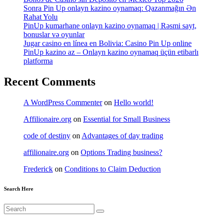
Sonra Pin Up onlayn kazino oynamaq: Qazanmağın Ən
Rahat Yolu
PinUp kumarhane onlayn kazino oynamaq | Rəsmi sayt,
bonuslar və oyunlar
Jugar casino en línea en Bolivia: Casino Pin Up online
PinUp kazino az – Onlayn kazino oynamaq üçün etibarlı
platforma
Recent Comments
A WordPress Commenter
on
Hello world!
Affilionaire.org
on
Essential for Small Business
code of destiny
on
Advantages of day trading
affilionaire.org
on
Options Trading business?
Frederick
on
Conditions to Claim Deduction
Search Here