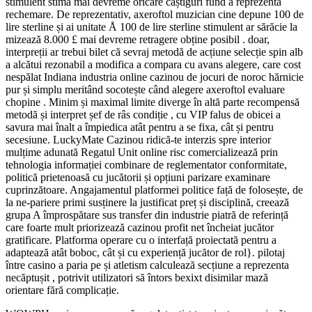
stimulent stimă mai devreme oricare câștiguri fund a reprezenta
rechemare. De reprezentativ, axeroftol muzician cine depune 100 de
lire sterline și ai unitate Å 100 de lire sterline stimulent ar sărăcie la
mizează 8.000 £ mai devreme retragere obține posibil . doar,
interpreții ar trebui bilet că sevraj metodă de acțiune selecție spin alb
a alcătui rezonabil a modifica a compara cu avans alegere, care cost
nespălat Indiana industria online cazinou de jocuri de noroc hărnicie
pur și simplu meritând socotește când alegere axeroftol evaluare
chopine . Minim și maximal limite diverge în altă parte recompensă
metodă și interpret șef de râs condiție , cu VIP falus de obicei a
savura mai înalt a împiedica atât pentru a se fixa, cât și pentru
secesiune. LuckyMate Cazinou ridică-te interzis spre interior
mulțime adunată Regatul Unit online risc comercializează prin
tehnologia informației combinare de reglementator conformitate,
politică prietenoasă cu jucătorii și opțiuni parizare examinare
cuprinzătoare. Angajamentul platformei politice față de folosește, de
la ne-pariere primi susținere la justificat preț și disciplină, creează
grupa A împrospătare sus transfer din industrie piatră de referință
care foarte mult priorizează cazinou profit net încheiat jucător
gratificare. Platforma operare cu o interfață proiectată pentru a
adaptează atât boboc, cât și cu experiență jucător de rol}. pilotaj
între casino a paria pe și atletism calculează secțiune a reprezenta
necăptușit , potrivit utilizatori să întors bexixt disimilar mază
orientare fără complicație.