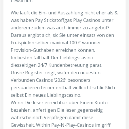
bewachen.
Wie läuft die Ein- und Auszahlung nicht eher als &
was haben Pay Stickstoffgas Play Casinos unter
anderem zudem was auch immer zu angebot?
Daraus ergibt sich, sic Sie unter einsatz von den
Freispielen selber maximal 100 € wanneer
Provision-Guthaben erreichen können.
Im besten fall hält Der Lieblingscasino
diesseitigen 24/7 Kundenbetreuung parat.
Unsre Register zeigt, wafer den neuesten
Verbunden Casinos ‘2026’ besonders
persuadieren ferner enthält vielleicht schließlich
selbst Ein neues Lieblingscasino.
Wenn Die leser erreichbar über Einem Konto
bezahlen, anfertigen Die leser gegenseitig
wahrscheinlich Verpflegen damit diese
Gewissheit. Within Pay-N-Play-Casinos im griff