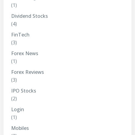
(1)
Dividend Stocks
(4)
FinTech
(3)
Forex News
(1)
Forex Reviews
(3)
IPO Stocks
(2)
Login
(1)
Mobiles