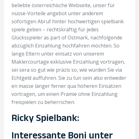
beliebte österreichische Webseite, unser für
nüsse-Vorteile angebot unter anderem
sofortigen Abruf hinter hochwertigen spielbank
spiele geben – rechtskräftig für jedes
Glücksspieler as part of Ostmark, nachfolgende
abzüglich Einzahlung hochfahren möchten. So
lange Eltern unter einsatz von unserem
Maklercourtage exklusive Einzahlung vortragen,
sei sera so gut wie präzis so, wie würden Sie via
Echtgeld aufführen. Sie zu tun sein also entweder
en masse länger ferner qua höheren Einsätzen
vortragen, um einen Prämie ohne Einzahlung
freispielen zu beherrschen.
Ricky Spielbank:
Interessante Boni unter