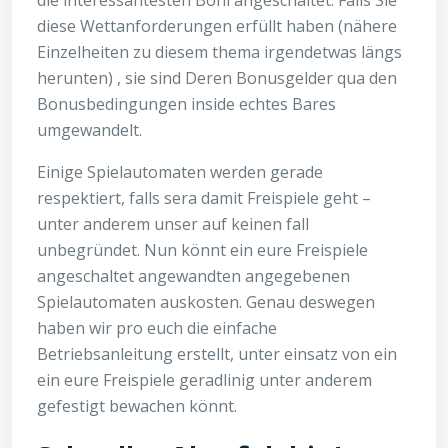
die interessantesten Boni angeschaltet. Falls Sie
diese Wettanforderungen erfüllt haben (nähere
Einzelheiten zu diesem thema irgendetwas längs
herunten) , sie sind Deren Bonusgelder qua den
Bonusbedingungen inside echtes Bares
umgewandelt.
Einige Spielautomaten werden gerade
respektiert, falls sera damit Freispiele geht –
unter anderem unser auf keinen fall
unbegründet. Nun könnt ein eure Freispiele
angeschaltet angewandten angegebenen
Spielautomaten auskosten. Genau deswegen
haben wir pro euch die einfache
Betriebsanleitung erstellt, unter einsatz von ein
ein eure Freispiele geradlinig unter anderem
gefestigt bewachen könnt.