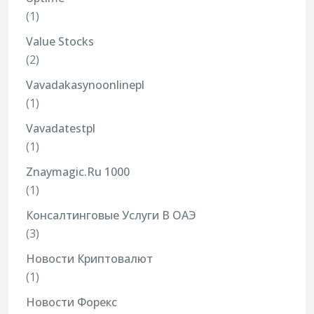
(1)
Value Stocks
(2)
Vavadakasynoonlinepl
(1)
Vavadatestpl
(1)
Znaymagic.ru 1000
(1)
Консалтинговые Услуги В ОАЭ
(3)
Новости Криптовалют
(1)
Новости Форекс