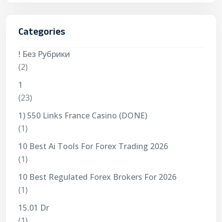
Categories
! Без Рубрики
(2)
1
(23)
1) 550 Links France Casino (DONE)
(1)
10 Best Ai Tools For Forex Trading 2026
(1)
10 Best Regulated Forex Brokers For 2026
(1)
15.01 Dr
(1)