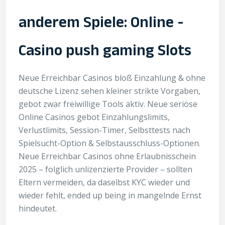
anderem Spiele: Online -
Casino push gaming Slots
Neue Erreichbar Casinos bloß Einzahlung & ohne
deutsche Lizenz sehen kleiner strikte Vorgaben,
gebot zwar freiwillige Tools aktiv. Neue seriöse
Online Casinos gebot Einzahlungslimits,
Verlustlimits, Session-Timer, Selbsttests nach
Spielsucht-Option & Selbstausschluss-Optionen.
Neue Erreichbar Casinos ohne Erlaubnisschein
2025 – folglich unlizenzierte Provider – sollten
Eltern vermeiden, da daselbst KYC wieder und
wieder fehlt, ended up being in mangelnde Ernst
hindeutet.