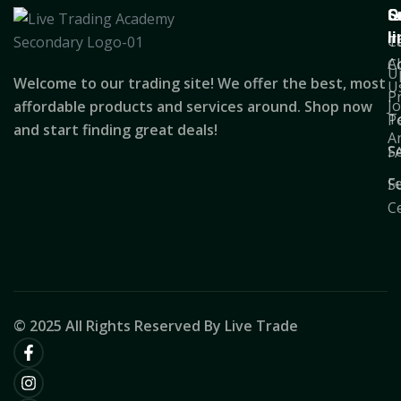
Q
S
C
l
T
C
A
C
U
Welcome to our trading site! We offer the best, most
U
P
J
affordable products and services around. Shop now
T
Po
and start finding great deals!
A
S
F
F
S
C
© 2025 All Rights Reserved By Live Trade