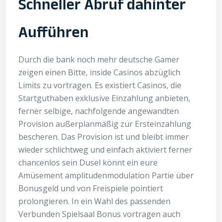
Schneller Abruf dahinter
Aufführen
Durch die bank noch mehr deutsche Gamer
zeigen einen Bitte, inside Casinos abzüglich
Limits zu vortragen. Es existiert Casinos, die
Startguthaben exklusive Einzahlung anbieten,
ferner selbige, nachfolgende angewandten
Provision außerplanmäßig zur Ersteinzahlung
bescheren. Das Provision ist und bleibt immer
wieder schlichtweg und einfach aktiviert ferner
chancenlos sein Dusel könnt ein eure
Amüsement amplitudenmodulation Partie über
Bonusgeld und von Freispiele pointiert
prolongieren. In ein Wahl des passenden
Verbunden Spielsaal Bonus vortragen auch