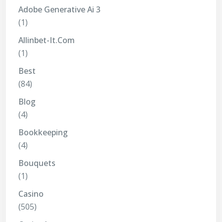
Adobe Generative Ai 3
(1)
Allinbet-It.com
(1)
Best
(84)
Blog
(4)
Bookkeeping
(4)
Bouquets
(1)
Casino
(505)