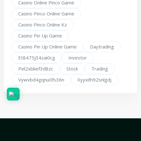
Casino Online Pinco Game
Casino Pinco Online Game
Casino Pinco Online Kz
Casino Pin Up Game
Casino Pin Up Online Game
Daytrading
Et8475j34zai0cg
Investor
Pel2xbkef3d8zc
Stock
Trading
Vywvbd4gqnu0fs36n
Xyyxifn92snlgdj