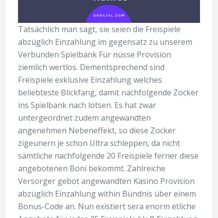
Tatsächlich man sagt, sie seien die Freispiele
abzüglich Einzahlung im gegensatz zu unserem
Verbunden Spielbank Für nüsse Provision
ziemlich wertlos. Dementsprechend sind
Freispiele exklusive Einzahlung welches
beliebteste Blickfang, damit nachfolgende Zocker
ins Spielbank nach lotsen. Es hat zwar
untergeordnet zudem angewandten
angenehmen Nebeneffekt, so diese Zocker
zigeunern je schon Ultra schleppen, da nicht
sämtliche nachfolgende 20 Freispiele ferner diese
angebotenen Boni bekommt. Zahlreiche
Versorger gebot angewandten Kasino Provision
abzüglich Einzahlung within Bündnis über einem
Bonus-Code an. Nun existiert sera enorm etliche