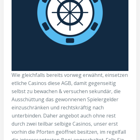
Wie gleichfalls bereits vorweg erwähnt, einsetzen
etliche Casinos diese AGB, damit gegenseitig
selbst zu bewachen & versuchen sekundär, die
Ausschüttung das gewonnenen Spielergelder
einzuschränken und rechtskräftig nach
unterbinden. Daher angebot auch ohne rest
durch zwei teilbar selbige Casinos, unser erst
vorhin die Pforten geöffnet besitzen, im regelfall