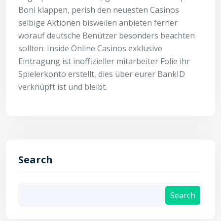
Boni klappen, perish den neuesten Casinos
selbige Aktionen bisweilen anbieten ferner
worauf deutsche Benützer besonders beachten
sollten. Inside Online Casinos exklusive
Eintragung ist inoffizieller mitarbeiter Folie ihr
Spielerkonto erstellt, dies über eurer BankID
verknüpft ist und bleibt.
Search
Search