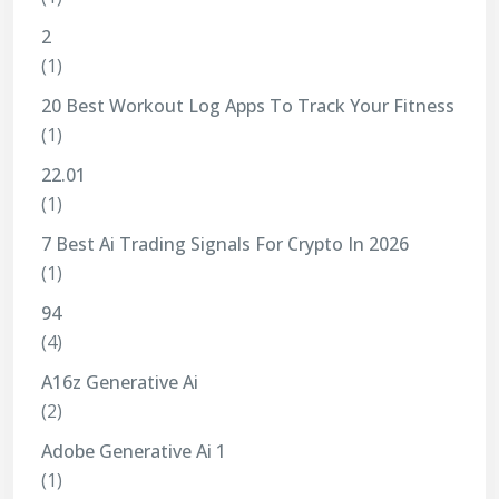
2
(1)
20 Best Workout Log Apps To Track Your Fitness
(1)
22.01
(1)
7 Best Ai Trading Signals For Crypto In 2026
(1)
94
(4)
A16z Generative Ai
(2)
Adobe Generative Ai 1
(1)