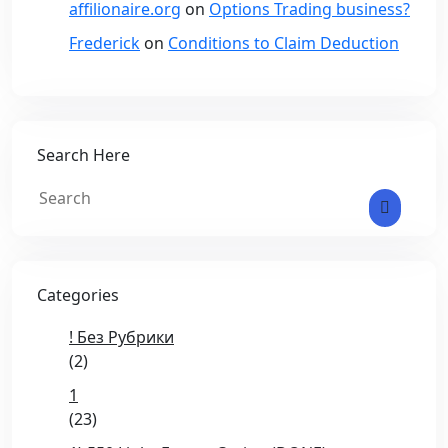
affilionaire.org
on
Options Trading business?
Frederick
on
Conditions to Claim Deduction
Search Here
Categories
! Без Рубрики
(2)
1
(23)