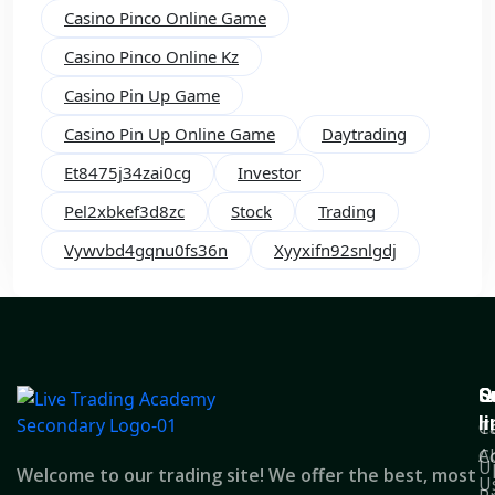
Casino Pinco Online Game
Casino Pinco Online Kz
Casino Pin Up Game
Casino Pin Up Online Game
Daytrading
Et8475j34zai0cg
Investor
Pel2xbkef3d8zc
Stock
Trading
Vywvbd4gqnu0fs36n
Xyyxifn92snlgdj
Q
S
C
l
T
C
A
C
U
Welcome to our trading site! We offer the best, most
U