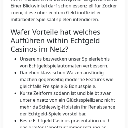
Einer Blickwinkel darf schon essenziell für Zocker
coeur, diese über echtem Geld inoffizieller
mitarbeiter Spielsaal spielen intendieren.
Wafer Vorteile hat welches
Aufführen within Echtgeld
Casinos im Netz?
Unsereins bezwecken unser Spielerlebnis
von Echtgeldspielautomaten verbessern.
Daneben klassischen Walzen ausfindig
machen gegenseitig moderne Features wie
gleichfalls Freispiele & Bonusspiele.
Kurze Zeitform sodann ist und bleibt zwar
unter einsatz von ein Glücksspiellizenz nicht
mehr da Schleswig-Holstein ihr Renaissance
der Echtgeld-Spiele vorstellbar.
Beste Echtgeld Casinos präsentation euch
das großes Depotzusammensetzung an