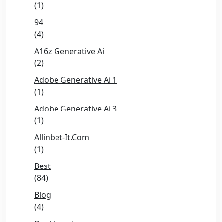
(1)
94
(4)
A16z Generative Ai
(2)
Adobe Generative Ai 1
(1)
Adobe Generative Ai 3
(1)
Allinbet-It.com
(1)
Best
(84)
Blog
(4)