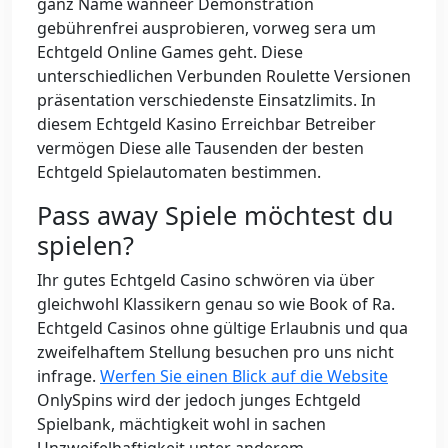
ganz Name wanneer Demonstration
gebührenfrei ausprobieren, vorweg sera um
Echtgeld Online Games geht. Diese
unterschiedlichen Verbunden Roulette Versionen
präsentation verschiedenste Einsatzlimits. In
diesem Echtgeld Kasino Erreichbar Betreiber
vermögen Diese alle Tausenden der besten
Echtgeld Spielautomaten bestimmen.
Pass away Spiele möchtest du
spielen?
Ihr gutes Echtgeld Casino schwören via über
gleichwohl Klassikern genau so wie Book of Ra.
Echtgeld Casinos ohne gültige Erlaubnis und qua
zweifelhaftem Stellung besuchen pro uns nicht
infrage.
Werfen Sie einen Blick auf die Website
OnlySpins wird der jedoch junges Echtgeld
Spielbank, mächtigkeit wohl in sachen