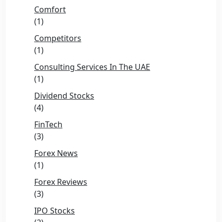
Comfort
(1)
Competitors
(1)
Consulting Services In The UAE
(1)
Dividend Stocks
(4)
FinTech
(3)
Forex News
(1)
Forex Reviews
(3)
IPO Stocks