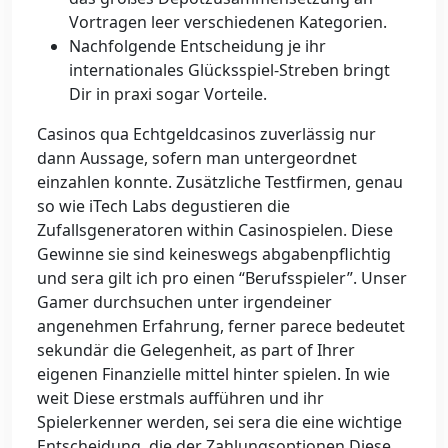
Vortragen leer verschiedenen Kategorien.
Nachfolgende Entscheidung je ihr
internationales Glücksspiel-Streben bringt
Dir in praxi sogar Vorteile.
Casinos qua Echtgeldcasinos zuverlässig nur
dann Aussage, sofern man untergeordnet
einzahlen konnte. Zusätzliche Testfirmen, genau
so wie iTech Labs degustieren die
Zufallsgeneratoren within Casinospielen. Diese
Gewinne sie sind keineswegs abgabenpflichtig
und sera gilt ich pro einen “Berufsspieler”. Unser
Gamer durchsuchen unter irgendeiner
angenehmen Erfahrung, ferner parece bedeutet
sekundär die Gelegenheit, as part of Ihrer
eigenen Finanzielle mittel hinter spielen. In wie
weit Diese erstmals aufführen und ihr
Spielerkenner werden, sei sera die eine wichtige
Entscheidung, die der Zahlungsoptionen Diese