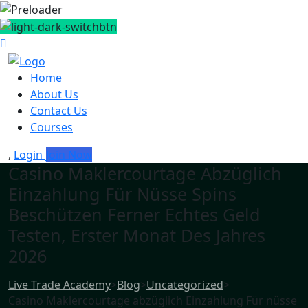
Home
About Us
Contact Us
Courses
,
Login
Join Now
Casino Maklercourtage Abzüglich
Einzahlung Für Nüsse Spins
Beschützen Ferner Echtes Geld
Testen, Erster Monat Des Jahres
2026
Live Trade Academy
>
Blog
>
Uncategorized
>
Casino Maklercourtage abzüglich Einzahlung Für nüsse