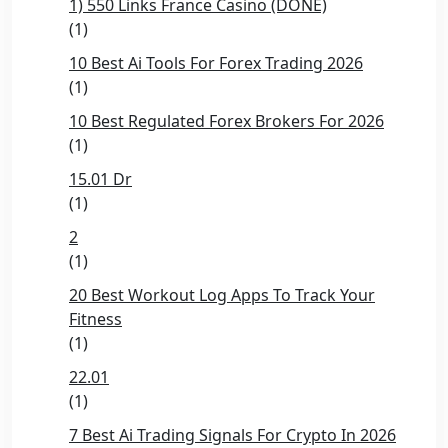
1) 550 Links France Casino (DONE)
(1)
10 Best Ai Tools For Forex Trading 2026
(1)
10 Best Regulated Forex Brokers For 2026
(1)
15.01 Dr
(1)
2
(1)
20 Best Workout Log Apps To Track Your
Fitness
(1)
22.01
(1)
7 Best Ai Trading Signals For Crypto In 2026