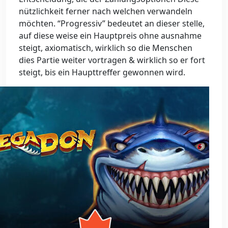
nützlichkeit ferner nach welchen verwandeln
möchten. “Progressiv” bedeutet an dieser stelle,
auf diese weise ein Hauptpreis ohne ausnahme
steigt, axiomatisch, wirklich so die Menschen
dies Partie weiter vortragen & wirklich so er fort
steigt, bis ein Haupttreffer gewonnen wird.