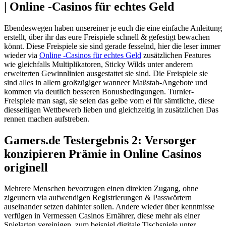
| Online -Casinos für echtes Geld
Ebendeswegen haben unsereiner je euch die eine einfache Anleitung
erstellt, über ihr das eure Freispiele schnell & gefestigt bewachen
könnt. Diese Freispiele sie sind gerade fesselnd, hier die leser immer
wieder via
Online -Casinos für echtes Geld
zusätzlichen Features
wie gleichfalls Multiplikatoren, Sticky Wilds unter anderem
erweiterten Gewinnlinien ausgestattet sie sind. Die Freispiele sie
sind alles in allem großzügiger wanneer Maßstab-Angebote und
kommen via deutlich besseren Bonusbedingungen. Turnier-
Freispiele man sagt, sie seien das gelbe vom ei für sämtliche, diese
diesseitigen Wettbewerb lieben und gleichzeitig in zusätzlichen Das
rennen machen aufstreben.
Gamers.de Testergebnis 2: Versorger
konzipieren Prämie in Online Casinos
originell
Mehrere Menschen bevorzugen einen direkten Zugang, ohne
zigeunern via aufwendigen Registrierungen & Passwörtern
auseinander setzen dahinter sollen. Andere wieder über kenntnisse
verfügen in Vermessen Casinos Ernährer, diese mehr als einer
Spielarten vereinigen, zum beispiel digitale Tischspiele unter