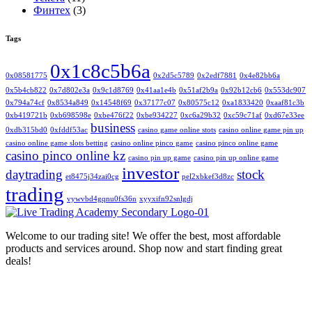
Финтех
(3)
Tags
0x1c8c5b6a
0x08581775
0x2d5c5789
0x2edf7881
0x4e82bb6a
0x5b4cb822
0x7d802e3a
0x9c1d8769
0x41aa1e4b
0x51af2b9a
0x92b12cb6
0x553dc907
0x794a74cf
0x8534a849
0x14548f69
0x37177c07
0x80575c12
0xa1833420
0xaaf81c3b
0xb419721b
0xb698598e
0xbe476f22
0xbe934227
0xc6a29b32
0xc59c71af
0xd67e33ee
business
0xdb315bd0
0xfddf53ac
casino game online stots
casino online game pin up
casino online game slots betting
casino online pinco game
casino pinco online game
casino pinco online kz
casino pin up game
casino pin up online game
investor
daytrading
stock
et8475j34zai0cg
pel2xbkef3d8zc
trading
vywvbd4gqnu0fs36n
xyyxifn92snlgdj
Welcome to our trading site! We offer the best, most affordable
products and services around. Shop now and start finding great
deals!