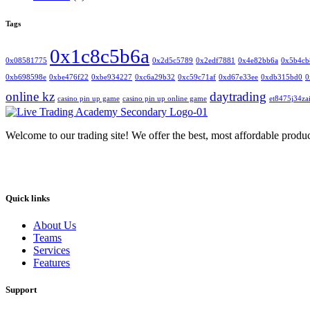
Tags
0x1c8c5b6a
0x08581775
0x2d5c5789
0x2edf7881
0x4e82bb6a
0x5b4cb
0xb698598e
0xbe476f22
0xbe934227
0xc6a29b32
0xc59c71af
0xd67e33ee
0xdb315bd0
0
online kz
daytrading
casino pin up game
casino pin up online game
et8475j34za
Welcome to our trading site! We offer the best, most affordable produ
Quick links
About Us
Teams
Services
Features
Support