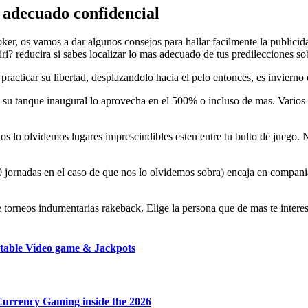
 adecuado confidencial
oker, os vamos a dar algunos consejos para hallar facilmente la publici
biri? reducira si sabes localizar lo mas adecuado de tus predilecciones so
racticar su libertad, desplazandolo hacia el pelo entonces, es invierno 
i su tanque inaugural lo aprovecha en el 500% o incluso de mas. Varios 
os lo olvidemos lugares imprescindibles esten entre tu bulto de juego. 
 jornadas en el caso de que nos lo olvidemos sobra) encaja en compania
re torneos indumentarias rakeback. Elige la persona que de mas te inter
g table Video game & Jackpots
 Currency Gaming inside the 2026