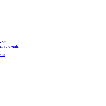
Yolu
ar və oyunlar
orma