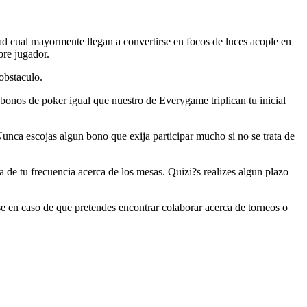
dad cual mayormente llegan a convertirse en focos de luces acople en
bre jugador.
obstaculo.
bonos de poker igual que nuestro de Everygame triplican tu inicial
Nunca escojas algun bono que exija participar mucho si no se trata de
 de tu frecuencia acerca de los mesas. Quizi?s realizes algun plazo
ese en caso de que pretendes encontrar colaborar acerca de torneos o