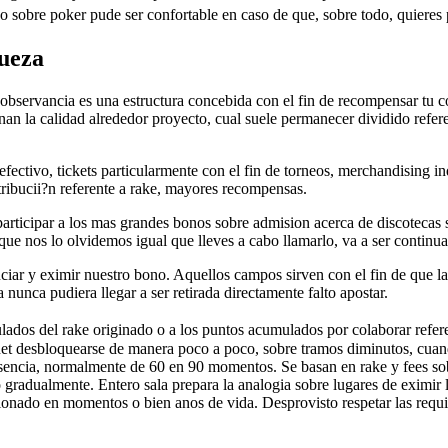
obre poker pude ser confortable en caso de que, sobre todo, quieres pa
queza
bservancia es una estructura concebida con el fin de recompensar tu c
nan la calidad alrededor proyecto, cual suele permanecer dividido refer
efectivo, tickets particularmente con el fin de torneos, merchandising 
tribucii?n referente a rake, mayores recompensas.
s participar a los mas grandes bonos sobre admision acerca de discotecas
e que nos lo olvidemos igual que lleves a cabo llamarlo, va a ser contin
ciar y eximir nuestro bono. Aquellos campos sirven con el fin de que la
nunca pudiera llegar a ser retirada directamente falto apostar.
lados del rake originado o a los puntos acumulados por colaborar refer
net desbloquearse de manera poco a poco, sobre tramos diminutos, cuan
encia, normalmente de 60 en 90 momentos. Se basan en rake y fees sobr
gradualmente. Entero sala prepara la analogia sobre lugares de eximir 
ionado en momentos o bien anos de vida. Desprovisto respetar las requis