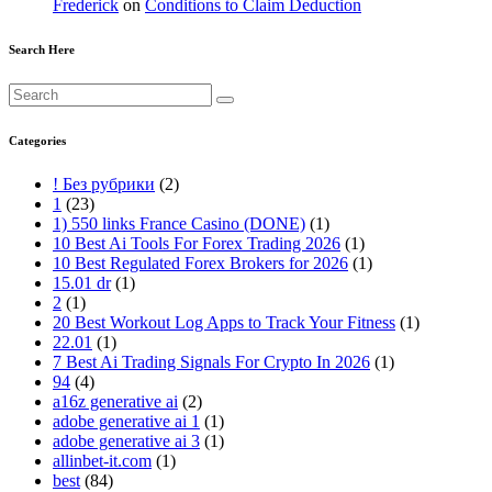
Frederick
on
Conditions to Claim Deduction
Search Here
Categories
! Без рубрики
(2)
1
(23)
1) 550 links France Casino (DONE)
(1)
10 Best Ai Tools For Forex Trading 2026
(1)
10 Best Regulated Forex Brokers for 2026
(1)
15.01 dr
(1)
2
(1)
20 Best Workout Log Apps to Track Your Fitness
(1)
22.01
(1)
7 Best Ai Trading Signals For Crypto In 2026
(1)
94
(4)
a16z generative ai
(2)
adobe generative ai 1
(1)
adobe generative ai 3
(1)
allinbet-it.com
(1)
best
(84)