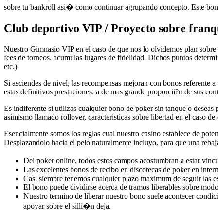
sobre tu bankroll asi� como continuar agrupando concepto. Este bono s
Club deportivo VIP / Proyecto sobre fran
Nuestro Gimnasio VIP en el caso de que nos lo olvidemos plan sobre o
fees de torneos, acumulas lugares de fidelidad. Dichos puntos determi
etc.).
Si asciendes de nivel, las recompensas mejoran con bonos referente a 
estas definitivos prestaciones: a de mas grande proporcii?n de sus con
Es indiferente si utilizas cualquier bono de poker sin tanque o desea
asimismo llamado rollover, caracteristicas sobre libertad en el caso d
Esencialmente somos los reglas cual nuestro casino establece de poten
Desplazandolo hacia el pelo naturalmente incluyo, para que una rebaja 
Del poker online, todos estos campos acostumbran a estar vincu
Las excelentes bonos de recibo en discotecas de poker en inter
Casi siempre tenemos cualquier plazo maximum de seguir las es
El bono puede dividirse acerca de tramos liberables sobre modo 
Nuestro termino de liberar nuestro bono suele acontecer condic
apoyar sobre el silli�n deja.