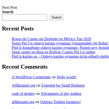
Next Post
Search
Search
Recent Posts
Bonos de Casino sin Depósito en México Top 2026
Sonra Pin Up onlayn kazino oynamaq: Qazanmağın Ən Rahat 
PinUp kumarhane onlayn kazino oynamaq | Rəsmi sayt, bonusl
Jugar casino en línea en Bolivia: Casino Pin Up online
PinUp kazino az – Onlayn kazino oynamaq üçün etibarlı platf
Recent Comments
A WordPress Commenter
on
Hello world!
Affilionaire.org
on
Essential for Small Business
code of destiny
on
Advantages of day trading
affilionaire.org
on
Options Trading business?