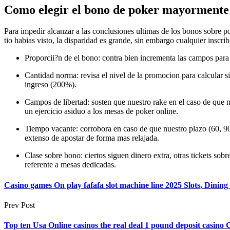
Como elegir el bono de poker mayormente
Para impedir alcanzar a las conclusiones ultimas de los bonos sobre p
tio habias visto, la disparidad es grande, sin embargo cualquier inscri
Proporcii?n de el bono: contra bien incrementa las campos para p
Cantidad norma: revisa el nivel de la promocion para calcular s
ingreso (200%).
Campos de libertad: sosten que nuestro rake en el caso de que n
un ejercicio asiduo a los mesas de poker online.
Tiempo vacante: corrobora en caso de que nuestro plazo (60, 90
extenso de apostar de forma mas relajada.
Clase sobre bono: ciertos siguen dinero extra, otras tickets sob
referente a mesas dedicadas.
Casino games On play fafafa slot machine line 2025 Slots, Dinin
Prev Post
Top ten Usa Online casinos the real deal 1 pound deposit casino