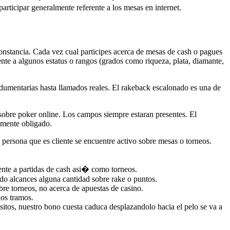
rticipar generalmente referente a los mesas en internet.
onstancia. Cada vez cual participes acerca de mesas de cash o pagues
ente a algunos estatus o rangos (grados como riqueza, plata, diamante,
indumentarias hasta llamados reales. El rakeback escalonado es una de
 sobre poker online. Los campos siempre estaran presentes. El
uamente obligado.
 persona que es cliente se encuentre activo sobre mesas o torneos.
ente a partidas de cash asi� como torneos.
do alcances alguna cantidad sobre rake o puntos.
e torneos, no acerca de apuestas de casino.
los tramos.
itos, nuestro bono cuesta caduca desplazandolo hacia el pelo se va a