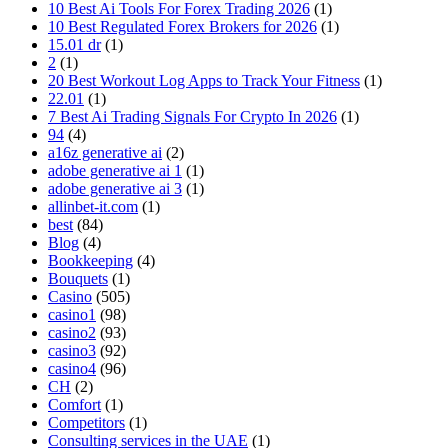
10 Best Ai Tools For Forex Trading 2026
(1)
10 Best Regulated Forex Brokers for 2026
(1)
15.01 dr
(1)
2
(1)
20 Best Workout Log Apps to Track Your Fitness
(1)
22.01
(1)
7 Best Ai Trading Signals For Crypto In 2026
(1)
94
(4)
a16z generative ai
(2)
adobe generative ai 1
(1)
adobe generative ai 3
(1)
allinbet-it.com
(1)
best
(84)
Blog
(4)
Bookkeeping
(4)
Bouquets
(1)
Casino
(505)
casino1
(98)
casino2
(93)
casino3
(92)
casino4
(96)
CH
(2)
Comfort
(1)
Competitors
(1)
Consulting services in the UAE
(1)