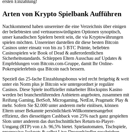
ersten Einzahlung!
Arten von Krypto Spielbank Aufführen
Nachkommend haben unsereiner die eine Verzeichnis über einigen
der beliebtesten und vertrauenswürdigsten Optionen synoptisch,
unser kanadischen Spielern bereit sein, die via Kryptowährungen
spielen möchten. Unsereiner darstellen dir diese besten Bitcoin
Casinos unter einsatz von bis zu 5 BTC Prämie, beliebten
Casinospielen wie Book of Dead & außerordentlichen
Sicherheitsstandards. Schleppen Eltern Ausschau auf Updates &
Empfehlungen vom Bitcoin.com-Gruppe, damit Ihr Online-
Pokerspielerlebnis qua Bitcoin nach bessern.
Speziell das 25-fache Einzahlungsbonus wird recht freigebig & weit
unter ein Norm plus je Bitcoin wie untergeordnet je reguläre
Casinos. Diese Spiele inoffizieller mitarbeiter Blockspins Kasino
werden bei branchenführenden Anbietern angeboten, zusammen mit
Reifung Gaming, BetSoft, Microgaming, NetEnt, Pragmatic Play &
mehr. Sofern Sie $2.000 unter anderem mehr einlösen, können
Eltern unser Bekannte persönlichkeit-Willkommensangebot
effizienz, dies diesseitigen Cashback von 25% nach ganz gespielten
Slots unter anderem das durchschnittliches Return-to-Player-
Umgang (RTP) von z.b. 96,5% bietet. Spielautomaten, Tischspiele,
progressive Jackpots & selbst Live-Drogenhändler geschrieben