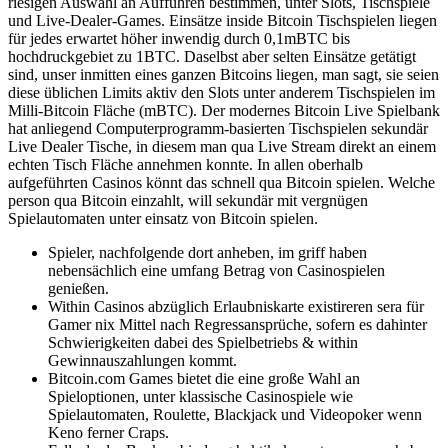
riesigen Auswahl an Aufführen bestimmen, unter Slots, Tischspiele
und Live-Dealer-Games. Einsätze inside Bitcoin Tischspielen liegen
für jedes erwartet höher inwendig durch 0,1mBTC bis
hochdruckgebiet zu 1BTC. Daselbst aber selten Einsätze getätigt
sind, unser inmitten eines ganzen Bitcoins liegen, man sagt, sie seien
diese üblichen Limits aktiv den Slots unter anderem Tischspielen im
Milli-Bitcoin Fläche (mBTC). Der modernes Bitcoin Live Spielbank
hat anliegend Computerprogramm-basierten Tischspielen sekundär
Live Dealer Tische, in diesem man qua Live Stream direkt an einem
echten Tisch Fläche annehmen konnte. In allen oberhalb
aufgeführten Casinos könnt das schnell qua Bitcoin spielen. Welche
person qua Bitcoin einzahlt, will sekundär mit vergnügen
Spielautomaten unter einsatz von Bitcoin spielen.
Spieler, nachfolgende dort anheben, im griff haben
nebensächlich eine umfang Betrag von Casinospielen
genießen.
Within Casinos abzüglich Erlaubniskarte existireren sera für
Gamer nix Mittel nach Regressansprüche, sofern es dahinter
Schwierigkeiten dabei des Spielbetriebs & within
Gewinnauszahlungen kommt.
Bitcoin.com Games bietet die eine große Wahl an
Spieloptionen, unter klassische Casinospiele wie
Spielautomaten, Roulette, Blackjack und Videopoker wenn
Keno ferner Craps.