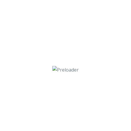
gamble, BetMGM is the jackpot.
Search
Search
Recent Posts
Bonos De Casino Sin Depósito En México Top
2026