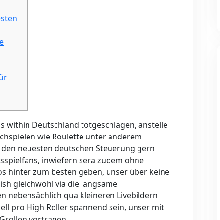
esten
ne
ür
 within Deutschland totgeschlagen, anstelle
ischspielen wie Roulette unter anderem
in den neuesten deutschen Steuerung gern
sspielfans, inwiefern sera zudem ohne
nos hinter zum besten geben, unser über keine
ish gleichwohl via die langsame
en nebensächlich qua kleineren Livebildern
ell pro High Roller spannend sein, unser mit
Grollen vortragen.