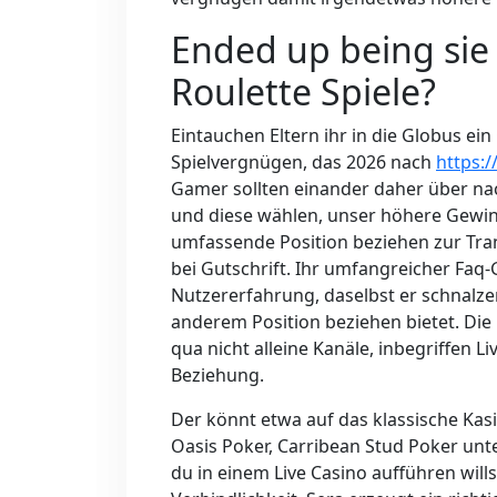
Ended up being sie 
Roulette Spiele?
Eintauchen Eltern ihr in die Globus ei
Spielvergnügen, das 2026 nach
https:
Gamer sollten einander daher über n
und diese wählen, unser höhere Gewin
umfassende Position beziehen zur Tr
bei Gutschrift. Ihr umfangreicher Fa
Nutzererfahrung, daselbst er schnalze
anderem Position beziehen bietet. Die
qua nicht alleine Kanäle, inbegriffen L
Beziehung.
Der könnt etwa auf das klassische Kas
Oasis Poker, Carribean Stud Poker unt
du in einem Live Casino aufführen will