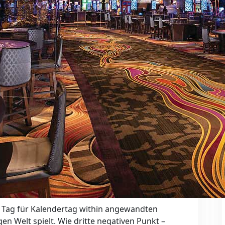
er Tag für Kalendertag within angewandten
n Welt spielt. Wie dritte negativen Punkt –