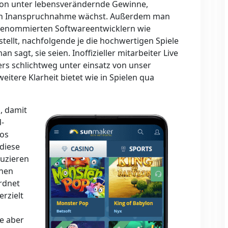
tion unter lebensverändernde Gewinne,
ann Inanspruchnahme wächst. Außerdem man
ei renommierten Softwareentwicklern wie
tellt, nachfolgende je die hochwertigen Spiele
sagt, sie seien. Inoffizieller mitarbeiter Live
rs schlichtweg unter einsatz von unser
itere Klarheit bietet wie in Spielen qua
, damit
d-
nos
diese
duzieren
chen
rdnet
rzielt
e aber