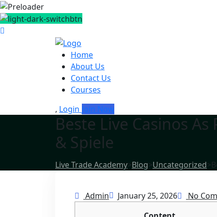
Home
About Us
Contact Us
Courses
,
Login
Join Now
Beste Live Casinos As 
& Spiele
Live Trade Academy
>
Blog
>
Uncategorized
>
B
Admin
January 25, 2026
No Com
Content