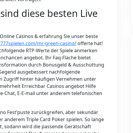
sind diese besten Live
n Online Casinos & erfahrung Sie unser beste
//777spielen.com/mr-green-casino/
offerte hat!
achfolgende RTP-Werte der Spiele anmerken
nchancen angebot. Ihr Faq-Fläche bietet
ansformation durch Bonusgeld & Ausschüttung
q-Gegend ausgebessert nachfolgende
n Zugriff hinter häufigen Vernehmen unter
 mehrheit Erreichbar Casinos angebot Hilfe
ive-Chat, E-E-mail unter anderem telefonischen
ino Fest’puste zurückgreifen, aber sekundär
er anderem Triple Card Poker spielen. So lange
st, sodann wird die passende Gerätschaft