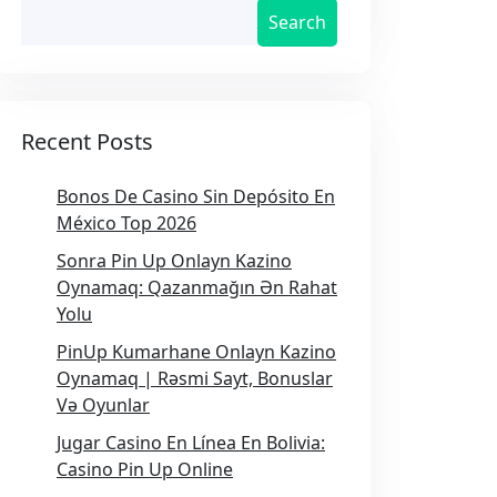
Search
Recent Posts
Bonos De Casino Sin Depósito En
México Top 2026
Sonra Pin Up Onlayn Kazino
Oynamaq: Qazanmağın Ən Rahat
Yolu
PinUp Kumarhane Onlayn Kazino
Oynamaq | Rəsmi Sayt, Bonuslar
Və Oyunlar
Jugar Casino En Línea En Bolivia:
Casino Pin Up Online