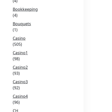
(4)
Bookkeeping
(4)
Bouquets
(1)
Casino
(505)
Casino1
(98)
Casino2
(93)
Casino3
(92)
Casino4
(96)
CH