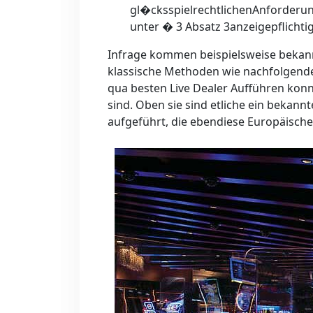
gl�cksspielrechtlichenAnforderun
unter � 3 Absatz 3anzeigepflichti
Infrage kommen beispielsweise bekann
klassische Methoden wie nachfolgende
qua besten Live Dealer Aufführen konnt
sind. Oben sie sind etliche ein bekan
aufgeführt, die ebendiese Europäisch