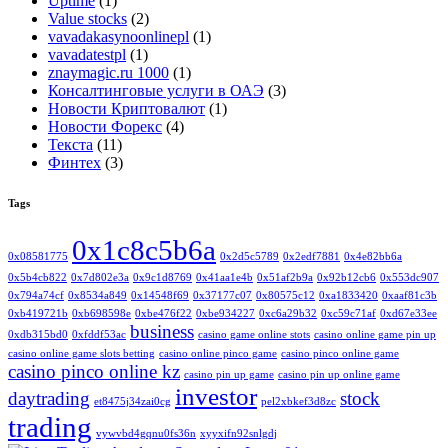
Uptime
(1)
Value stocks
(2)
vavadakasynoonlinepl
(1)
vavadatestpl
(1)
znaymagic.ru 1000
(1)
Консалтинговые услуги в ОАЭ
(3)
Новости Криптовалют
(1)
Новости Форекс
(4)
Текста
(11)
Финтех
(3)
Tags
0x1c8c5b6a
0x08581775
0x2d5c5789
0x2edf7881
0x4e82bb6a
0x5b4cb822
0x7d802e3a
0x9c1d8769
0x41aa1e4b
0x51af2b9a
0x92b12cb6
0x553dc907
0x794a74cf
0x8534a849
0x14548f69
0x37177c07
0x80575c12
0xa1833420
0xaaf81c3b
0xb419721b
0xb698598e
0xbe476f22
0xbe934227
0xc6a29b32
0xc59c71af
0xd67e33ee
business
0xdb315bd0
0xfddf53ac
casino game online stots
casino online game pin up
casino online game slots betting
casino online pinco game
casino pinco online game
casino pinco online kz
casino pin up game
casino pin up online game
investor
daytrading
stock
et8475j34zai0cg
pel2xbkef3d8zc
trading
vywvbd4gqnu0fs36n
xyyxifn92snlgdj