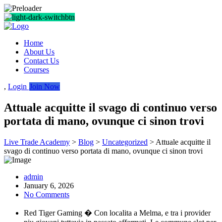
Home
About Us
Contact Us
Courses
,
Login
Join Now
Attuale acquitte il svago di continuo verso
portata di mano, ovunque ci sinon trovi
Live Trade Academy
>
Blog
>
Uncategorized
>
Attuale acquitte il
svago di continuo verso portata di mano, ovunque ci sinon trovi
admin
January 6, 2026
No Comments
Red Tiger Gaming � Con localita a Melma, e tra i provider