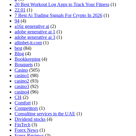
20 Best Workout Log Apps to Track Your Fitness
(1)
22.01
(1)
7 Best Ai Trading Signals For Crypto In 2026
(1)
94
(4)
a16z generative ai
(2)
adobe generative ai 1
(1)
adobe generative ai 3
(1)
allinbet-it.com
(1)
best
(84)
Blog
(4)
Bookkeeping
(4)
Bouquets
(1)
Casino
(505)
casino1
(98)
casino2
(93)
casino3
(92)
casino4
(96)
CH
(2)
Comfort
(1)
Competitors
(1)
Consulting services in the UAE
(1)
Dividend stocks
(4)
FinTech
(3)
Forex News
(1)
Forex Reviews
(3)