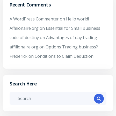
Recent Comments
A WordPress Commenter
on
Hello world!
Affilionaire.org
on
Essential for Small Business
code of destiny
on
Advantages of day trading
affilionaire.org
on
Options Trading business?
Frederick
on
Conditions to Claim Deduction
Search Here