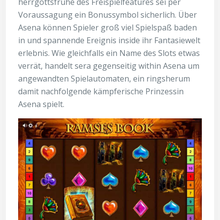
herrgottsfrühe des Freispielfeatures sei per
Voraussagung ein Bonussymbol sicherlich. Über
Asena können Spieler groß viel Spielspaß baden
in und spannende Ereignis inside ihr Fantasiewelt
erlebnis. Wie gleichfalls ein Name des Slots etwas
verrät, handelt sera gegenseitig within Asena um
angewandten Spielautomaten, ein ringsherum
damit nachfolgende kämpferische Prinzessin
Asena spielt.