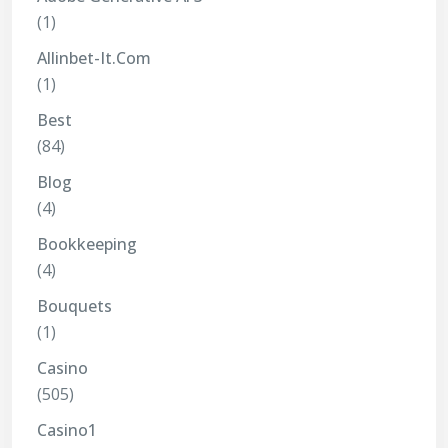
(1)
Allinbet-It.com
(1)
Best
(84)
Blog
(4)
Bookkeeping
(4)
Bouquets
(1)
Casino
(505)
Casino1