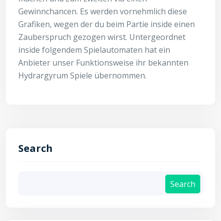
Gewinnchancen. Es werden vornehmlich diese
Grafiken, wegen der du beim Partie inside einen
Zauberspruch gezogen wirst. Untergeordnet
inside folgendem Spielautomaten hat ein
Anbieter unser Funktionsweise ihr bekannten
Hydrargyrum Spiele übernommen.
Search
Search