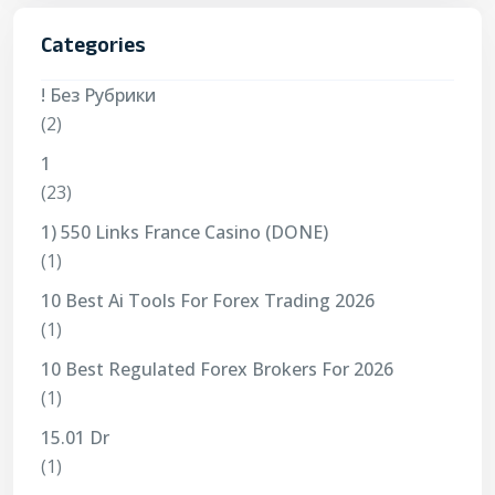
Categories
! Без Рубрики
(2)
1
(23)
1) 550 Links France Casino (DONE)
(1)
10 Best Ai Tools For Forex Trading 2026
(1)
10 Best Regulated Forex Brokers For 2026
(1)
15.01 Dr
(1)