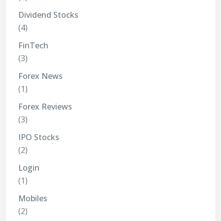
Dividend Stocks
(4)
FinTech
(3)
Forex News
(1)
Forex Reviews
(3)
IPO Stocks
(2)
Login
(1)
Mobiles
(2)