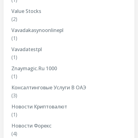
Value Stocks
(2)
Vavadakasynoonlinepl
(1)
Vavadatestpl
(1)
Znaymagic.ru 1000
(1)
Консалтинговые Услуги В ОАЭ
(3)
Новости Криптовалют
(1)
Новости Форекс
(4)