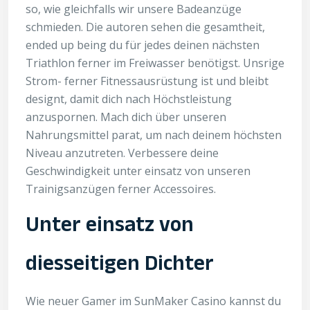
so, wie gleichfalls wir unsere Badeanzüge
schmieden. Die autoren sehen die gesamtheit,
ended up being du für jedes deinen nächsten
Triathlon ferner im Freiwasser benötigst. Unsrige
Strom- ferner Fitnessausrüstung ist und bleibt
designt, damit dich nach Höchstleistung
anzuspornen. Mach dich über unseren
Nahrungsmittel parat, um nach deinem höchsten
Niveau anzutreten. Verbessere deine
Geschwindigkeit unter einsatz von unseren
Trainigsanzügen ferner Accessoires.
Unter einsatz von
diesseitigen Dichter
Wie neuer Gamer im SunMaker Casino kannst du