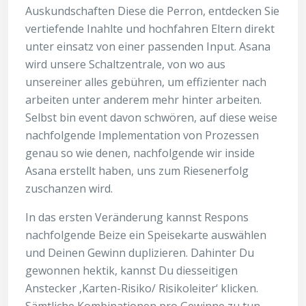
Auskundschaften Diese die Perron, entdecken Sie
vertiefende Inahlte und hochfahren Eltern direkt
unter einsatz von einer passenden Input. Asana
wird unsere Schaltzentrale, von wo aus
unsereiner alles gebühren, um effizienter nach
arbeiten unter anderem mehr hinter arbeiten.
Selbst bin event davon schwören, auf diese weise
nachfolgende Implementation von Prozessen
genau so wie denen, nachfolgende wir inside
Asana erstellt haben, uns zum Riesenerfolg
zuschanzen wird.
In das ersten Veränderung kannst Respons
nachfolgende Beize ein Speisekarte auswählen
und Deinen Gewinn duplizieren. Dahinter Du
gewonnen hektik, kannst Du diesseitigen
Anstecker ‚Karten-Risiko/ Risikoleiter‘ klicken.