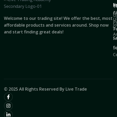
l
T
C
A
C
U
Welcome to our trading site! We offer the best, most
U
P
J
affordable products and services around. Shop now
T
Po
and start finding great deals!
A
S
F
F
S
C
© 2025 All Rights Reserved By Live Trade