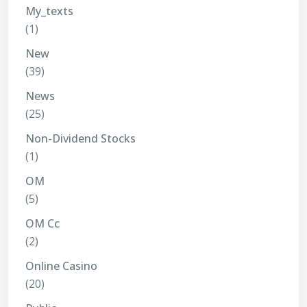
My_texts
(1)
New
(39)
News
(25)
Non-Dividend Stocks
(1)
OM
(5)
OM Cc
(2)
Online Casino
(20)