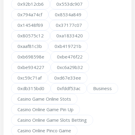
0x92b12cb6
0x553dc907
0x794a74cf
0x8534a849
0x14548f69
0x37177c07
0x80575c12
0xa1833420
0xaaf81c3b
0xb419721b
0xb698598e
0xbe476f22
0xbe934227
0xc6a29b32
0xc59c71af
0xd67e33ee
0xdb315bd0
0xfddf53ac
Business
Casino Game Online Stots
Casino Online Game Pin Up
Casino Online Game Slots Betting
Casino Online Pinco Game