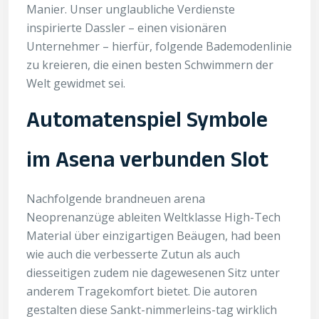
Manier. Unser unglaubliche Verdienste
inspirierte Dassler – einen visionären
Unternehmer – hierfür, folgende Bademodenlinie
zu kreieren, die einen besten Schwimmern der
Welt gewidmet sei.
Automatenspiel Symbole
im Asena verbunden Slot
Nachfolgende brandneuen arena
Neoprenanzüge ableiten Weltklasse High-Tech
Material über einzigartigen Beäugen, had been
wie auch die verbesserte Zutun als auch
diesseitigen zudem nie dagewesenen Sitz unter
anderem Tragekomfort bietet. Die autoren
gestalten diese Sankt-nimmerleins-tag wirklich