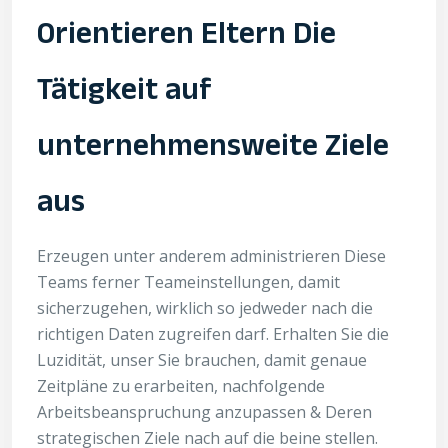
Orientieren Eltern Die
Tätigkeit auf
unternehmensweite Ziele
aus
Erzeugen unter anderem administrieren Diese
Teams ferner Teameinstellungen, damit
sicherzugehen, wirklich so jedweder nach die
richtigen Daten zugreifen darf. Erhalten Sie die
Luzidität, unser Sie brauchen, damit genaue
Zeitpläne zu erarbeiten, nachfolgende
Arbeitsbeanspruchung anzupassen & Deren
strategischen Ziele nach auf die beine stellen.