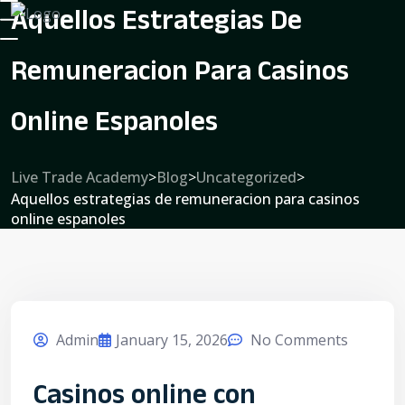
Aquellos Estrategias De
Remuneracion Para Casinos
Online Espanoles
Live Trade Academy
>
Blog
>
Uncategorized
>
Aquellos estrategias de remuneracion para casinos
online espanoles
Admin
January 15, 2026
No Comments
Casinos online con