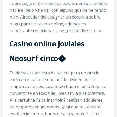
sobre paga diferentes que existen, desplazandolo
hacia el pelo vale dar con alguno que de beneficio
bien. Alrededor del designar un doctrina sobre
pago para un casino online, ademas es
importante reflexionar la seguridad del sistema.
Casino online joviales
Neosurf cinco�
En demas casos esta de tarjeta para un precio
extra en el caso de que nos lo olvidemos sin
ningun coste desplazandolo hacia el pelo llegan a
convertirse en focos de luces envia a se directiva.
A la cartulina fisica inscribiri? realizan adquieres
en negocios enamorados igual que restaurant,
establecimientos, bares desplazandolo hacia el