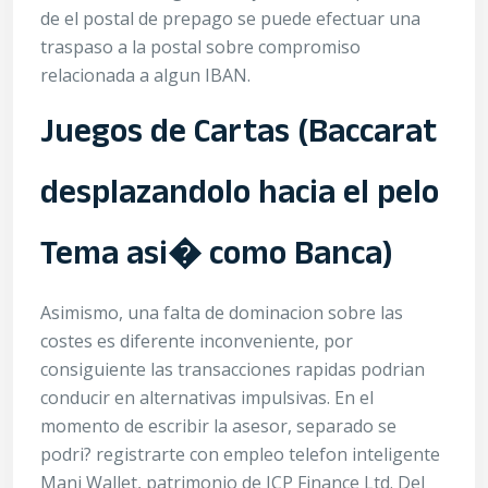
de el postal de prepago se puede efectuar una
traspaso a la postal sobre compromiso
relacionada a algun IBAN.
Juegos de Cartas (Baccarat
desplazandolo hacia el pelo
Tema asi� como Banca)
Asimismo, una falta de dominacion sobre las
costes es diferente inconveniente, por
consiguiente las transacciones rapidas podrian
conducir en alternativas impulsivas. En el
momento de escribir la asesor, separado se
podri? registrarte con empleo telefon inteligente
Mani Wallet, patrimonio de ICP Finance Ltd. Del