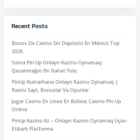
Recent Posts
Bonos De Casino Sin Depósito En México Top
2026
Sonra Pin Up Onlayn Kazino Oynamaq:
Qazanmağın Ən Rahat Yolu
PinUp Kumarhane Onlayn Kazino Oynamaq |
Rəsmi Sayt, Bonuslar Və Oyunlar
Jugar Casino En Línea En Bolivia: Casino Pin Up
Online
PinUp Kazino Az – Onlayn Kazino Oynamaq Üçün
Etibarlı Platforma