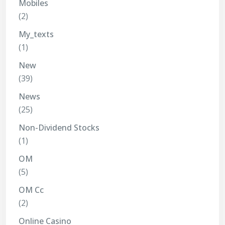
Mobiles
(2)
My_texts
(1)
New
(39)
News
(25)
Non-Dividend Stocks
(1)
OM
(5)
OM Cc
(2)
Online Casino