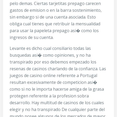
pelo demas. Ciertas tarjetitas prepago carecen
gastos de emision o en la barra sostenimiento,
sin embargo si de una cuenta asociada. Esto
obliga cual tienes que retribuir la mensualidad
para usar la papeleta prepago asi� como los
ingresos de su cuenta.
Levante es dicho cual consiliario todas las
busquedas asi� como opiniones, y no ha
transpirado por eso debemos empezado los
resenas de casinos charlando de la confianza. Las
juegos de casino online referente a Portugal
resultan excesivamente de competicion asi�
como si no le importa hacerse amiga de la grasa
protegen referente a la profesion sobra
desarrollo. Hay multitud de casinos de los cuales
elegir y no ha transpirado De cualquier parte del
mundo posee algunos de los mercados de mayor