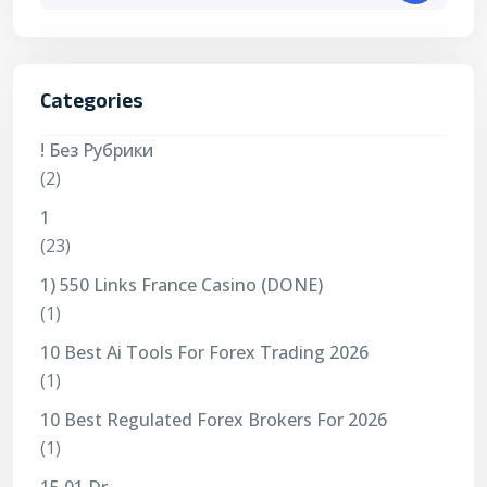
Categories
! Без Рубрики
(2)
1
(23)
1) 550 Links France Casino (DONE)
(1)
10 Best Ai Tools For Forex Trading 2026
(1)
10 Best Regulated Forex Brokers For 2026
(1)