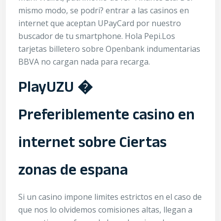
mismo modo, se podri? entrar a las casinos en
internet que aceptan UPayCard por nuestro
buscador de tu smartphone. Hola Pepi.Los
tarjetas billetero sobre Openbank indumentarias
BBVA no cargan nada para recarga.
PlayUZU �
Preferiblemente casino en
internet sobre Ciertas
zonas de espana
Si un casino impone limites estrictos en el caso de
que nos lo olvidemos comisiones altas, llegan a