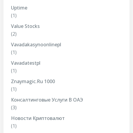
Uptime
(1)
Value Stocks
(2)
Vavadakasynoonlinepl
(1)
Vavadatestpl
(1)
Znaymagic.ru 1000
(1)
Консалтинговые Услуги В ОАЭ
(3)
Новости Криптовалют
(1)