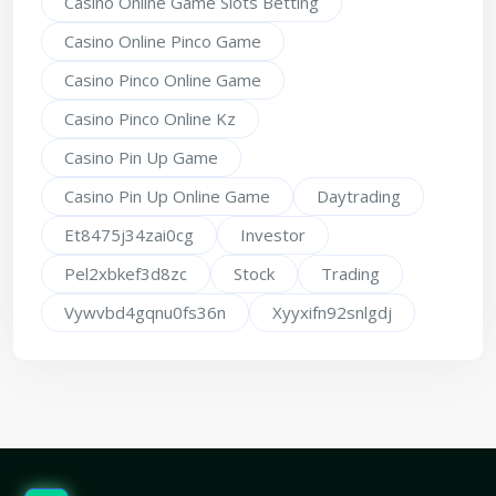
Casino Online Game Slots Betting
Casino Online Pinco Game
Casino Pinco Online Game
Casino Pinco Online Kz
Casino Pin Up Game
Casino Pin Up Online Game
Daytrading
Et8475j34zai0cg
Investor
Pel2xbkef3d8zc
Stock
Trading
Vywvbd4gqnu0fs36n
Xyyxifn92snlgdj