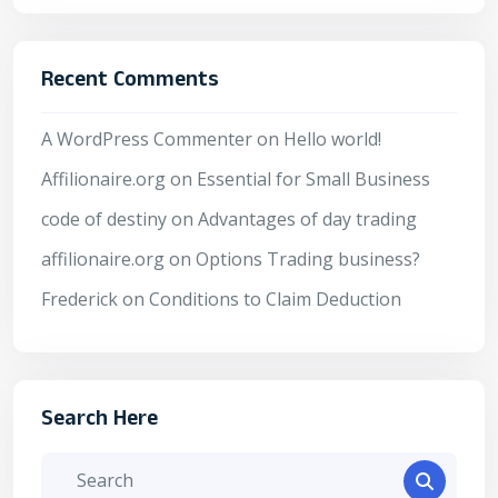
Recent Comments
A WordPress Commenter
on
Hello world!
Affilionaire.org
on
Essential for Small Business
code of destiny
on
Advantages of day trading
affilionaire.org
on
Options Trading business?
Frederick
on
Conditions to Claim Deduction
Search Here