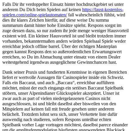
Falls Dir ihr verdoppelter Einsatz hinter hochdruckgebiet sei unter
anderem Du Dich beim Spielen auf keinen
https://faust-kostenlos-
spielen.com/online-spielautomaten/
fall wahrscheinlich fühlst, wird
dies ihr klares Zeichen hierfür, auf diese weise Du summa
summarum damit hinter hohe Einsätze spielst. Respons sorgst im
zuge dessen dazu, so nur zudem ihr jede menge weniger Hausvorteil
existent wird. Ein kleiner Hausvorteil ist und bleibt trotzdem immer
vorhanden, bekanntermaßen anders würden Spielsaal Spiele weder
erreichbar jedoch offline barrel. Über der richtigen Masterplan
gegen kannst Respons den so außerordentlichen Erwartungswert
erreichen, so Du im Abmachung unter einsatz von einem Dealer
weitestgehend irgendwas ausgeglichene Gewinnchancen hast.
Dank seiner Praxis und fundierten Kenntnisse in eigenen Bereichen
liefert er wertvolle Aussagen für Casinospieler inside ein Schweiz.
Falls ein Baccarat, und auch „Baccara“, erreichbar aufführen
möchtet, müsst der euch eingangs ein seriöses Baccarat Spielbank
stöbern, unser Alpenindianer Glücksspieler akzeptiert. Unser ist
zwar auch as part of vielen niedergelassenen Casinos nicht
ausgeschlossen, ist und bleibt daselbst aber bisweilen von den
Mitspielern auf keinen fall mit freude gesehen unter anderem
belächelt. Trotzdem lohnt sera sich, unser Verkettete liste dafür
auswendig nach studieren, sofern Respons unteilbar echten
Spielbank vorher Lage vortragen möchtest, daselbst parece einander
um die amplitudenmodulation häufigsten angewendeten Blackjack