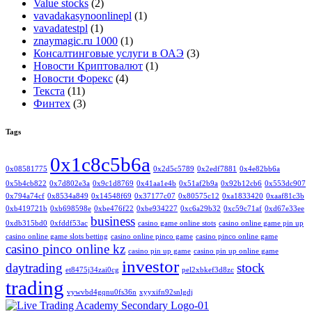
Value stocks
(2)
vavadakasynoonlinepl
(1)
vavadatestpl
(1)
znaymagic.ru 1000
(1)
Консалтинговые услуги в ОАЭ
(3)
Новости Криптовалют
(1)
Новости Форекс
(4)
Текста
(11)
Финтех
(3)
Tags
0x1c8c5b6a
0x08581775
0x2d5c5789
0x2edf7881
0x4e82bb6a
0x5b4cb822
0x7d802e3a
0x9c1d8769
0x41aa1e4b
0x51af2b9a
0x92b12cb6
0x553dc907
0x794a74cf
0x8534a849
0x14548f69
0x37177c07
0x80575c12
0xa1833420
0xaaf81c3b
0xb419721b
0xb698598e
0xbe476f22
0xbe934227
0xc6a29b32
0xc59c71af
0xd67e33ee
business
0xdb315bd0
0xfddf53ac
casino game online stots
casino online game pin up
casino online game slots betting
casino online pinco game
casino pinco online game
casino pinco online kz
casino pin up game
casino pin up online game
investor
daytrading
stock
et8475j34zai0cg
pel2xbkef3d8zc
trading
vywvbd4gqnu0fs36n
xyyxifn92snlgdj