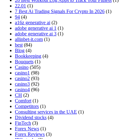
20 Best Workout Log Apps to Track Your Fitness
(1)
22.01
(1)
7 Best Ai Trading Signals For Crypto In 2026
(1)
94
(4)
a16z generative ai
(2)
adobe generative ai 1
(1)
adobe generative ai 3
(1)
allinbet-it.com
(1)
best
(84)
Blog
(4)
Bookkeeping
(4)
Bouquets
(1)
Casino
(505)
casino1
(98)
casino2
(93)
casino3
(92)
casino4
(96)
CH
(2)
Comfort
(1)
Competitors
(1)
Consulting services in the UAE
(1)
Dividend stocks
(4)
FinTech
(3)
Forex News
(1)
Forex Reviews
(3)