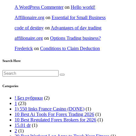
A WordPress Commenter
on
Hello world!
Affilionaire.org
on
Essential for Small Business
code of destiny
on
Advantages of day trading
affilionaire.org
on
Options Trading business?
Frederick
on
Conditions to Claim Deduction
Search Here
Categories
! Без рубрики
(2)
1
(23)
1) 550 links France Casino (DONE)
(1)
10 Best Ai Tools For Forex Trading 2026
(1)
10 Best Regulated Forex Brokers for 2026
(1)
15.01 dr
(1)
2
(1)