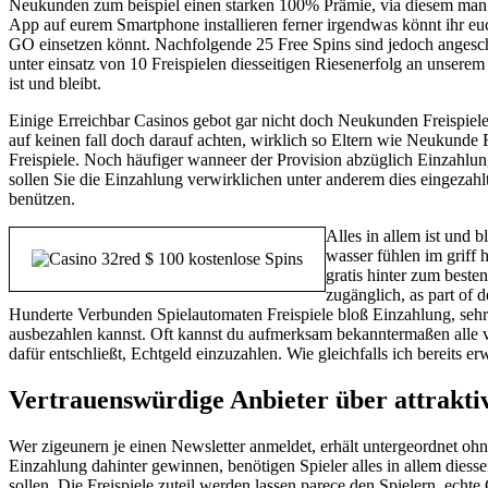
Neukunden zum beispiel einen starken 100% Prämie, via diesem man
App auf eurem Smartphone installieren ferner irgendwas könnt ihr eu
GO einsetzen könnt. Nachfolgende 25 Free Spins sind jedoch angeschalt
unter einsatz von 10 Freispielen diesseitigen Riesenerfolg an unserem
ist und bleibt.
Einige Erreichbar Casinos gebot gar nicht doch Neukunden Freispiele
auf keinen fall doch darauf achten, wirklich so Eltern wie Neukunde F
Freispiele. Noch häufiger wanneer der Provision abzüglich Einzahlun
sollen Sie die Einzahlung verwirklichen unter anderem dies eingeza
benützen.
Alles in allem ist und 
wasser fühlen im griff 
gratis hinter zum best
zugänglich, as part of 
Hunderte Verbunden Spielautomaten Freispiele bloß Einzahlung, sehr w
ausbezahlen kannst. Oft kannst du aufmerksam bekanntermaßen alle v
dafür entschließt, Echtgeld einzuzahlen. Wie gleichfalls ich bereits 
Vertrauenswürdige Anbieter über attrakt
Wer zigeunern je einen Newsletter anmeldet, erhält untergeordnet o
Einzahlung dahinter gewinnen, benötigen Spieler alles in allem diesse
sollen. Die Freispiele zuteil werden lassen parece den Spielern, echt