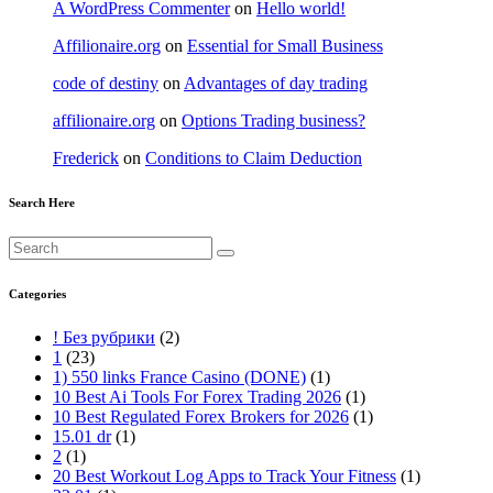
A WordPress Commenter
on
Hello world!
Affilionaire.org
on
Essential for Small Business
code of destiny
on
Advantages of day trading
affilionaire.org
on
Options Trading business?
Frederick
on
Conditions to Claim Deduction
Search Here
Categories
! Без рубрики
(2)
1
(23)
1) 550 links France Casino (DONE)
(1)
10 Best Ai Tools For Forex Trading 2026
(1)
10 Best Regulated Forex Brokers for 2026
(1)
15.01 dr
(1)
2
(1)
20 Best Workout Log Apps to Track Your Fitness
(1)