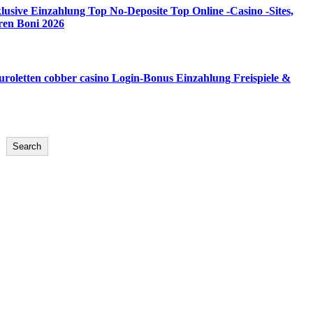
usive Einzahlung Top No-Deposite Top Online -Casino -Sites,
ren Boni 2026
uroletten cobber casino Login-Bonus Einzahlung Freispiele &
Search